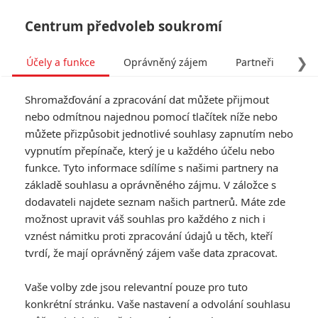
Centrum předvoleb soukromí
❯
Účely a funkce
Oprávněný zájem
Partneři
Pro
Tog
Shromažďování a zpracování dat můžete přijmout
navi
nebo odmítnou najednou pomocí tlačítek níže nebo
můžete přizpůsobit jednotlivé souhlasy zapnutím nebo
vypnutím přepínače, který je u každého účelu nebo
funkce. Tyto informace sdílíme s našimi partnery na
základě souhlasu a oprávněného zájmu. V záložce s
dodavateli najdete seznam našich partnerů. Máte zde
možnost upravit váš souhlas pro každého z nich i
vznést námitku proti zpracování údajů u těch, kteří
tvrdí, že mají oprávněný zájem vaše data zpracovat.
Vaše volby zde jsou relevantní pouze pro tuto
konkrétní stránku. Vaše nastavení a odvolání souhlasu