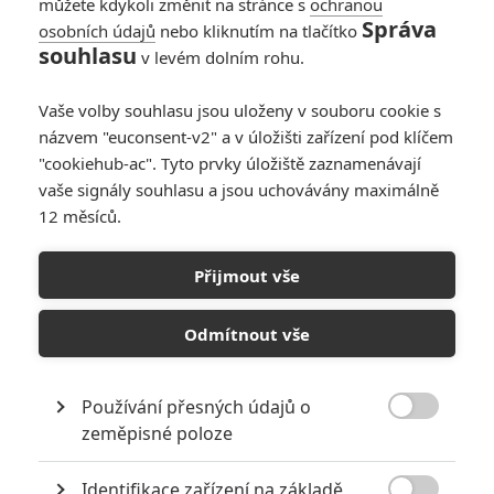
můžete kdykoli změnit na stránce s
ochranou
Správa
osobních údajů
nebo kliknutím na tlačítko
souhlasu
v levém dolním rohu.
Vaše volby souhlasu jsou uloženy v souboru cookie s
názvem "euconsent-v2" a v úložišti zařízení pod klíčem
"cookiehub-ac". Tyto prvky úložiště zaznamenávají
vaše signály souhlasu a jsou uchovávány maximálně
12 měsíců.
Stmívání: Podle Anny
Kendrick bylo natáčení
Přijmout vše
peklo
Odmítnout vše
Napsal:
Jaroslav Mrázek - (Jaaaara)
, 11.06.2020 13:40
Používání přesných údajů o

zeměpisné poloze
Identifikace zařízení na základě