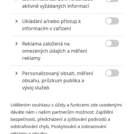

aktivně vyžádaných informací
Ukládání a/nebo přístup k

informacím v zařízení
Reklama založená na
Summit Entertainment

omezených údajích a měření
reklamy
Zimu a promočené boty nemá nikdo rád.
Romantická fantasy sága
Stmívání
se točí zejména kolem
Personalizovaný obsah, měření

dvojice
Robert Pattinson
a
Kristen Stewart
, ale
obsahu, průzkum publika a
vývoj služeb
samozřejmě bylo třeba zajistit i nějaké to křoví. Jednu z
menších rolí získala i
Anna Kendrick
, která v minulosti
Udělením souhlasu s účely a funkcemi zde uvedenými
zabodovala například s hudební komedií
Ladíme!
či
dáváte nám i našim partnerům možnost: Zajištění
mysteriózním thrillerem
Nebezpečná laskavost
.
Stmívání
jí
bezpečnosti, předcházení a zjišťování podvodů a
sice nepřineslo takovou slávu, jako tomu bylo v případě dvou
odstraňování chyb, Poskytování a zobrazování
výše zmíněných hereckých hvězd, ovšem i tak se díky němu
reklamy a obsahu