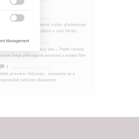
FILM | 01.08.2026 07:11
拆彈專家

1
ČLÁNEK | 30.07.2026 20:14

Děti krve a kostí: Regulérní trailer představuje
akční fantasy dobrodružství s vůní Afriky
ent Management

1
ČLÁNEK | 30.07.2026 12:31
Spider-Man: Zbrusu nový den – Podle recenzí
máme čekat překvapivě emotivní a osobní film

1
ČLÁNEK | 30.07.2026 03:42
Velké preview: Odyssea - seznamte se s

maximálně nabitým obsazením
rtnerům
ání chyb,