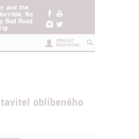
er and the
Horrible, No
ry Bad Road
rip
PŘIHLÁSIT
REGISTROVAT
avitel oblíbeného