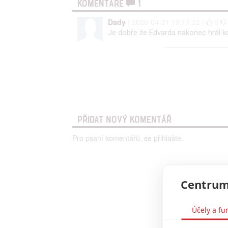
KOMENTÁŘE
1
Dady
| 2020-04-21 19:17:22 |
0
Je dobře že Edvarda nakonec hrál kd
PŘIDAT NOVÝ KOMENTÁŘ
Pro psaní komentářů, se přihlašte.
Centrum
Účely a fu