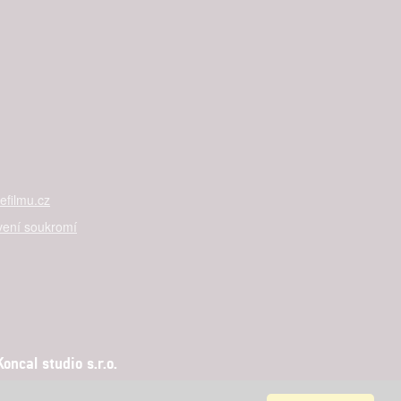
filmu.cz
vení soukromí
ncal studio s.r.o.