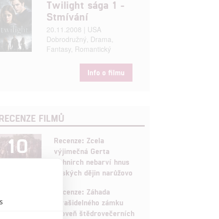
Twilight sága 1 -
Stmívání
20.11.2008 | USA
Dobrodružný, Drama,
Fantasy, Romantický
Info o filmu
RECENZE FILMŮ
10
Recenze: Zcela
výjimečná Gerta
Schnirch nebarví hnus
českých dějin narůžovo
5
Recenze: Záhada
s
strašidelného zámku
úroveň štědrovečerních