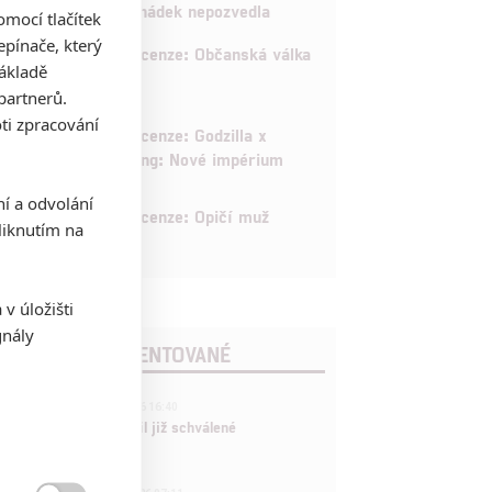
pohádek nepozvedla
mocí tlačítek
pínače, který
8
Recenze: Občanská válka
základě
partnerů.
ti zpracování
6
Recenze: Godzilla x
Kong: Nové impérium
ní a odvolání
8
Recenze: Opičí muž
iknutím na
v úložišti
gnály
POSLEDNÍ KOMENTOVANÉ
3
ČLÁNEK | 01.08.2026 16:40
Marvel nečekaně zrušil již schválené
pokračování
433