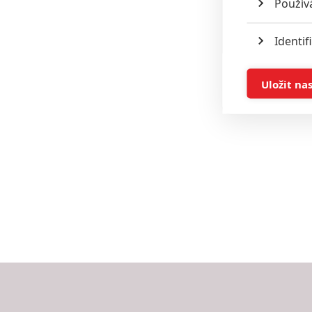
Použív
Identif
Ukládán
Uložit na
Reklam
Person
služeb
Udělením sou
možnost: Zaji
Poskytování 