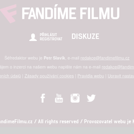
DISKUZE
PŘIHLÁSIT
REGISTROVAT
Šéfredaktor webu je
Petr Slavík
, e-mail
redakce@fandimefilmu.cz
zájem o inzerci na našem webu napište nám na e-mail
redakce@fandime
ních údajů
|
Zásady používání cookies
|
Pravidla webu
|
Upravit nasta
dimeFilmu.cz / All rights reserved / Provozovatel webu je Ko