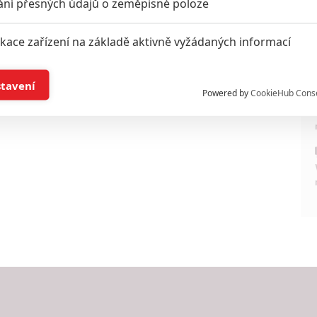
ání přesných údajů o zeměpisné poloze
ikace zařízení na základě aktivně vyžádaných informací
í a/nebo přístup k informacím v zařízení
stavení
Powered by
CookieHub Cons
a založená na omezených údajích a měření reklamy
alizovaný obsah, měření obsahu, průzkum publika a vývoj
hlasu s účely a funkcemi zde uvedenými dáváte nám i našim pa
štění bezpečnosti, předcházení a zjišťování podvodů a odstraňov
a zobrazování reklamy a obsahu