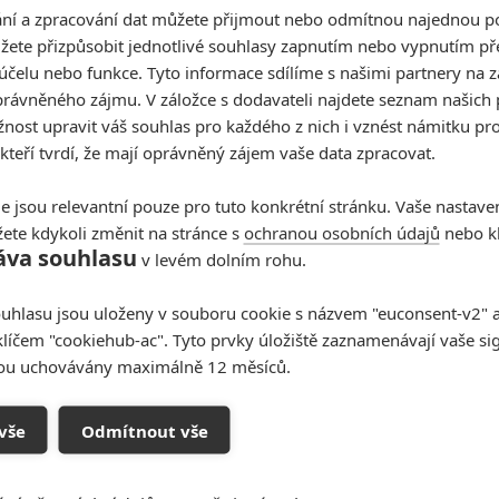
í a zpracování dat můžete přijmout nebo odmítnou najednou po
žete přizpůsobit jednotlivé souhlasy zapnutím nebo vypnutím pře
účelu nebo funkce. Tyto informace sdílíme s našimi partnery na 
rávněného zájmu. V záložce s dodavateli najdete seznam našich 
ost upravit váš souhlas pro každého z nich i vznést námitku pro
 kteří tvrdí, že mají oprávněný zájem vaše data zpracovat.
e jsou relevantní pouze pro tuto konkrétní stránku. Vaše nastave
ete kdykoli změnit na stránce s
ochranou osobních údajů
nebo kl
áva souhlasu
v levém dolním rohu.
uhlasu jsou uloženy v souboru cookie s názvem "euconsent-v2" a 
klíčem "cookiehub-ac". Tyto prvky úložiště zaznamenávají vaše si
sou uchovávány maximálně 12 měsíců.
vše
Odmítnout vše