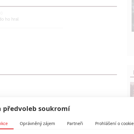
0
o ho hral.
 předvoleb soukromí
nkce
Oprávněný zájem
Partneři
Prohlášení o cookie