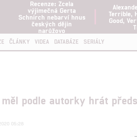
Recenze: Zcela
Alexand
výjimečná Gerta
Terrible, 
Schnirch nebarví hnus
Good, Ve
českých dějin
T
narůžovo
ZE
ČLÁNKY
VIDEA
DATABÁZE
SERIÁLY
měl podle autorky hrát předst
.2020 05:28