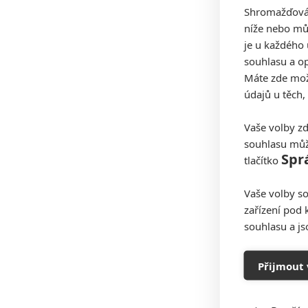
Shromažďován
níže nebo mů
je u každého 
souhlasu a op
Máte zde možn
údajů u těch,
Vaše volby zd
souhlasu můž
Spr
tlačítko
Vaše volby so
zařízení pod 
souhlasu a j
Přijmout 