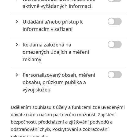

aktivně vyžádaných informací
Ukládání a/nebo přístup k

informacím v zařízení
Reklama založená na
Summit Entertainment

omezených údajích a měření
Zobrazit další 1 obrázek
reklamy
Personalizovaný obsah, měření
Nakonec se přece jenom dozvíme, jak se upír Edward

obsahu, průzkum publika a
Cullen cítil, když poznal půvabnou Bellu Swan.
vývoj služeb
Milovníci
Twilight Ságy
alias
Stmívání
zbystřete.
Spisovatelka
Stephenie Meyer
totiž na svých webových
Udělením souhlasu s účely a funkcemi zde uvedenými
stránkách oznámila, že 4. srpna 2020 spatří světlo světa
dáváte nám i našim partnerům možnost: Zajištění
(pultů) pátý díl populární upíří série nazvaný
Midnight Sun
bezpečnosti, předcházení a zjišťování podvodů a
odstraňování chyb, Poskytování a zobrazování
(
Půlnoční slunce
). Tentokrát bude příběh vyprávěn z pohledu
reklamy a obsahu