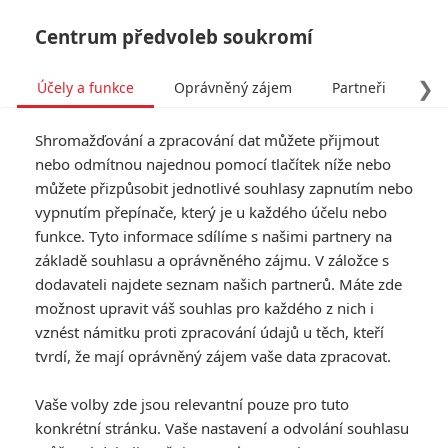
Centrum předvoleb soukromí
❯
Účely a funkce
Oprávněný zájem
Partneři
Pro
Tog
Shromažďování a zpracování dat můžete přijmout
navi
nebo odmítnou najednou pomocí tlačítek níže nebo
můžete přizpůsobit jednotlivé souhlasy zapnutím nebo
vypnutím přepínače, který je u každého účelu nebo
funkce. Tyto informace sdílíme s našimi partnery na
základě souhlasu a oprávněného zájmu. V záložce s
dodavateli najdete seznam našich partnerů. Máte zde
možnost upravit váš souhlas pro každého z nich i
vznést námitku proti zpracování údajů u těch, kteří
tvrdí, že mají oprávněný zájem vaše data zpracovat.
Vaše volby zde jsou relevantní pouze pro tuto
konkrétní stránku. Vaše nastavení a odvolání souhlasu