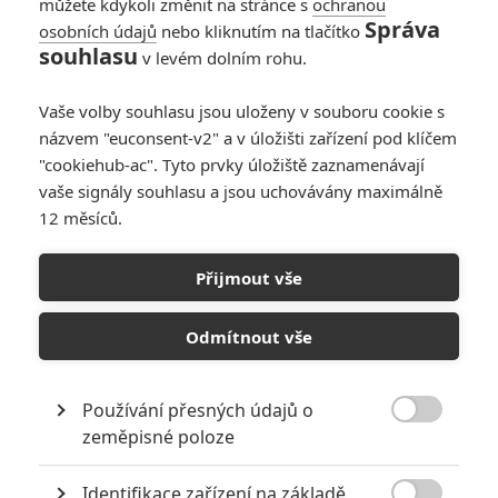
můžete kdykoli změnit na stránce s
ochranou
Správa
osobních údajů
nebo kliknutím na tlačítko
souhlasu
v levém dolním rohu.
Vaše volby souhlasu jsou uloženy v souboru cookie s
názvem "euconsent-v2" a v úložišti zařízení pod klíčem
"cookiehub-ac". Tyto prvky úložiště zaznamenávají
vaše signály souhlasu a jsou uchovávány maximálně
12 měsíců.
Midnight Sun: Další kniha
ze světa Stmívání je po
Přijmout vše
letech na cestě
Odmítnout vše
Napsal:
Jaroslav Mrázek - (Jaaaara)
, 05.05.2020 13:57
Používání přesných údajů o

zeměpisné poloze
Identifikace zařízení na základě