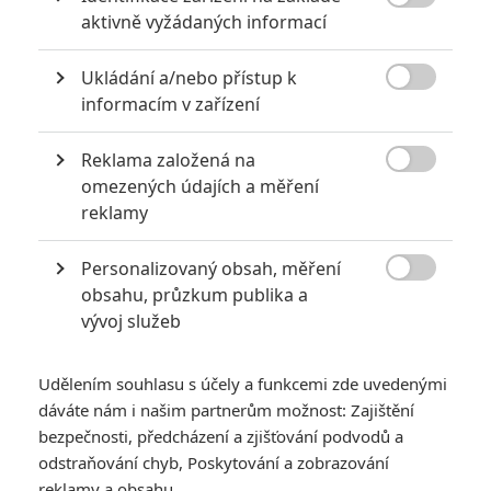

aktivně vyžádaných informací
akci
0
Jaaaara
| 18.10.2020 18:40
Ukládání a/nebo přístup k
Kořením nejen akčních filmů jsou scény na

informacím v zařízení
střelnici a obecně ty, ve kterých střelci před
ostrou akcí předvádějí svůj um. Tyhle nás
baví ze všech nejvíc.
Reklama založená na

omezených údajích a měření
reklamy
Za málo peněz hodně muziky aneb levné filmy, které
extrémně vydělaly
Personalizovaný obsah, měření
1
Jaaaara

| 09.08.2020 06:00
obsahu, průzkum publika a
Máte-li být v Hollywoodu úspěšní,
vývoj služeb
potřebujete, aby tržby výrazně
převyšovaly náklady. Těmhle snímkům se
to povedlo na jedničku.
Udělením souhlasu s účely a funkcemi zde uvedenými
dáváte nám i našim partnerům možnost: Zajištění
bezpečnosti, předcházení a zjišťování podvodů a
odstraňování chyb, Poskytování a zobrazování
reklamy a obsahu