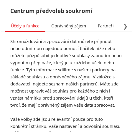
Centrum předvoleb soukromí
❯
Účely a funkce
Oprávněný zájem
Partneři
Pro
Tog
Shromažďování a zpracování dat můžete přijmout
navi
nebo odmítnou najednou pomocí tlačítek níže nebo
můžete přizpůsobit jednotlivé souhlasy zapnutím nebo
Tag: Středozemě
vypnutím přepínače, který je u každého účelu nebo
funkce. Tyto informace sdílíme s našimi partnery na
základě souhlasu a oprávněného zájmu. V záložce s
ČLÁNKY
FILMY
OSOBY
VIDEA
(0)
(0)
(0)
dodavateli najdete seznam našich partnerů. Máte zde
možnost upravit váš souhlas pro každého z nich i
Pán prstenů:
vznést námitku proti zpracování údajů u těch, kteří
Scenáristka má v
tvrdí, že mají oprávněný zájem vaše data zpracovat.
hlavě další trilogii
1
Anarvin
| 04.12.2024 21:51
Vaše volby zde jsou relevantní pouze pro tuto
konkrétní stránku. Vaše nastavení a odvolání souhlasu