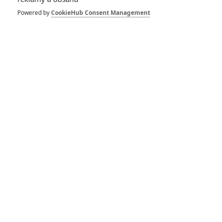
Pán prstenů: Studio
Powered by
CookieHub Consent Management
zodpovědné za
původní trilogii a
Hobita chystá nové
filmy
6
Anarvin
| 24.02.2023 06:00
Pán prstenů: Nový
majitel hodlá značku
budovat pečlivě a
dlouhodobě
4
Anarvin
| 17.11.2022 15:59
Pán prstenů: Značka
má vyrůst do
rozměrů Marvelu či
Star Wars