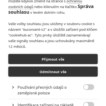
můžete kdykoli změnit na stránce s
ochranou
Správa
osobních údajů
nebo kliknutím na tlačítko
Pán prstenů: Válka
souhlasu
v levém dolním rohu.
Rohirů – Návrat do
Středozemě v
Vaše volby souhlasu jsou uloženy v souboru cookie s
osmiminutové
názvem "euconsent-v2" a v úložišti zařízení pod klíčem
upoutávce
"cookiehub-ac". Tyto prvky úložiště zaznamenávají
0
Anarvin
| 03.12.2024 23:11
vaše signály souhlasu a jsou uchovávány maximálně
12 měsíců.
Pán prstenů: Andy
Serkis chystá nový
Přijmout vše
film o Glumovi
5
Anarvin
| 09.05.2024 20:02
Odmítnout vše
Používání přesných údajů o

zeměpisné poloze
NEPŘEHLÉDNĚTE
Identifikace zařízení na základě
Nejlepší lekce filmové střelby aneb hollywoodské střelnice v