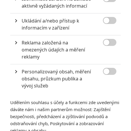

aktivně vyžádaných informací
upravit - pridat - odebrat - zmenit ... oproti knizce .. a
troufám si rict ze by to šlo i ve 4 díle takze kdyby se chtělo
a zamakalo se na tom muze se s dobrou zápletkou udělat
Ukládání a/nebo přístup k
i 4 díl ... no jde jen o to chtít a něco pro to dělat to je celý ....

informacím v zařízení
Reklama založená na

omezených údajích a měření
reklamy
Fimi
| 2024-05-10 08:52:07 |
0
0
Ale pán prstenů 4 nejde udělat, tam nejde o prsten, kouzlo
světa Tolkiena leží v celém to příběhu od prvního věku po
Personalizovaný obsah, měření
konec třetího. Ve čtvrtek věku není už ani žádný nepřítel,

obsahu, průzkum publika a
nic se tam pořádně neděje. Smrt Aragorna? To tě zajímá?
vývoj služeb
To nezajímá nikoho. Tolkien má nejlepší příběhy právě v
minulosti
Udělením souhlasu s účely a funkcemi zde uvedenými
dáváte nám i našim partnerům možnost: Zajištění
bezpečnosti, předcházení a zjišťování podvodů a
odstraňování chyb, Poskytování a zobrazování
antikantik
| 2024-05-10 07:36:47 |
0
0
reklamy a obsahu