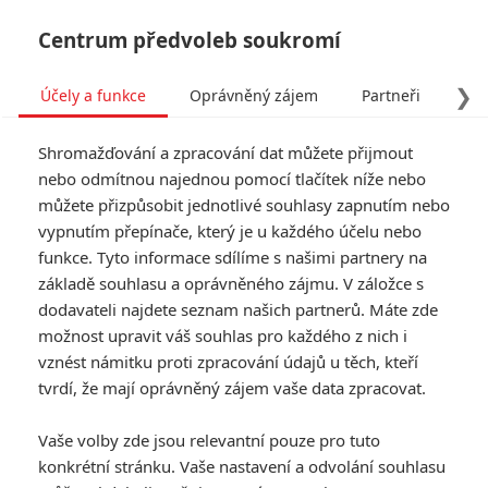
Centrum předvoleb soukromí
❯
Účely a funkce
Oprávněný zájem
Partneři
Pro
Tog
Shromažďování a zpracování dat můžete přijmout
navi
nebo odmítnou najednou pomocí tlačítek níže nebo
můžete přizpůsobit jednotlivé souhlasy zapnutím nebo
Pán prstenů: Andy Serkis
vypnutím přepínače, který je u každého účelu nebo
funkce. Tyto informace sdílíme s našimi partnery na
chystá nový film o Glumovi
základě souhlasu a oprávněného zájmu. V záložce s
dodavateli najdete seznam našich partnerů. Máte zde
Napsal:
Petr Slavík - (Anarvin)
, 09.05.2024 20:02
možnost upravit váš souhlas pro každého z nich i
vznést námitku proti zpracování údajů u těch, kteří
KOMENTÁŘE
5
tvrdí, že mají oprávněný zájem vaše data zpracovat.
Vaše volby zde jsou relevantní pouze pro tuto
konkrétní stránku. Vaše nastavení a odvolání souhlasu
Fimi
| 2024-05-10 14:47:57 |
0
0