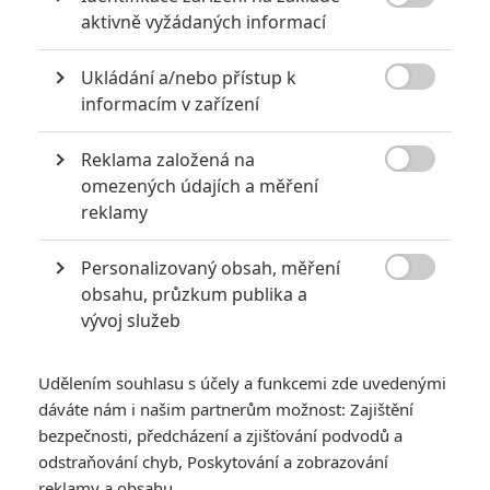

aktivně vyžádaných informací
extrémně vydělaly
1
Jaaaara
| 09.08.2020 06:00
Ukládání a/nebo přístup k
Máte-li být v Hollywoodu úspěšní,

informacím v zařízení
potřebujete, aby tržby výrazně
převyšovaly náklady. Těmhle snímkům se
to povedlo na jedničku.
Reklama založená na

omezených údajích a měření
reklamy
Filmové remaky, které se až překvapivě povedly
5
Vojcl
| 08.09.2020 22:00
Personalizovaný obsah, měření

Které předělávky již existujících filmů se
obsahu, průzkum publika a
povedly natolik, že dokonce zastínily
vývoj služeb
originál? Hollywoodská historie jich ukrývá
víc, než byste čekali.
Udělením souhlasu s účely a funkcemi zde uvedenými
dáváte nám i našim partnerům možnost: Zajištění
bezpečnosti, předcházení a zjišťování podvodů a
odstraňování chyb, Poskytování a zobrazování
reklamy a obsahu