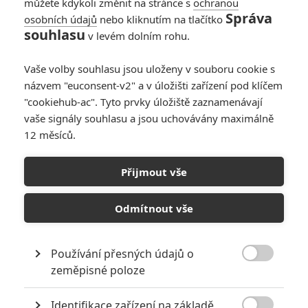
můžete kdykoli změnit na stránce s
ochranou
Správa
osobních údajů
nebo kliknutím na tlačítko
Box Office: Světové
souhlasu
v levém dolním rohu.
pokladny kin
opanoval 13 let starý
Vaše volby souhlasu jsou uloženy v souboru cookie s
Avatar
názvem "euconsent-v2" a v úložišti zařízení pod klíčem
3
Anarvin
| 25.09.2022 22:34
"cookiehub-ac". Tyto prvky úložiště zaznamenávají
vaše signály souhlasu a jsou uchovávány maximálně
12 měsíců.
Box Office:
Prvenství v
Přijmout vše
pokladnách kin
vybojovala Válečnice
Odmítnout vše
0
Anarvin
| 18.09.2022 22:48
Používání přesných údajů o

zeměpisné poloze
NEPŘEHLÉDNĚTE
Identifikace zařízení na základě
Za málo peněz hodně muziky aneb levné filmy, které