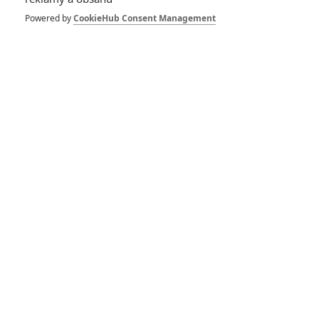
Box Office: O Jana
Žižku je v zámoří jen
Powered by
CookieHub Consent Management
minimální zájem
0
Anarvin
| 11.09.2022 20:41
Box Office: Po půl
roce opět vyhrál
víkend v kinech
Spider-Man
0
Anarvin
| 04.09.2022 22:33
Box Office: Pokladny
kin zažily další
rekordní nezájem –
lidi nemají na co
chodit