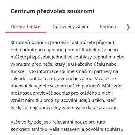
Centrum předvoleb soukromí
❯
Účely a funkce
Oprávněný zájem
Partneři
Pro
Tog
Shromažďování a zpracování dat můžete přijmout
navi
nebo odmítnou najednou pomocí tlačítek níže nebo
můžete přizpůsobit jednotlivé souhlasy zapnutím nebo
Tag: Bullet Train
vypnutím přepínače, který je u každého účelu nebo
funkce. Tyto informace sdílíme s našimi partnery na
základě souhlasu a oprávněného zájmu. V záložce s
ČLÁNKY
FILMY
OSOBY
VIDEA
(0)
(0)
(0)
dodavateli najdete seznam našich partnerů. Máte zde
možnost upravit váš souhlas pro každého z nich i
Box Office: Pokladny
vznést námitku proti zpracování údajů u těch, kteří
kin jsou samý úsměv
tvrdí, že mají oprávněný zájem vaše data zpracovat.
– vede ten hororový
0
Anarvin
| 02.10.2022 20:34
Vaše volby zde jsou relevantní pouze pro tuto
konkrétní stránku. Vaše nastavení a odvolání souhlasu