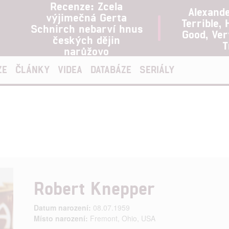
Recenze: Zcela
Alexand
výjimečná Gerta
Terrible, 
Schnirch nebarví hnus
Good, Ve
českých dějin
T
narůžovo
ZE
ČLÁNKY
VIDEA
DATABÁZE
SERIÁLY
Robert Knepper
Datum narození:
08.07.1959
Místo narození:
Fremont, Ohio, USA