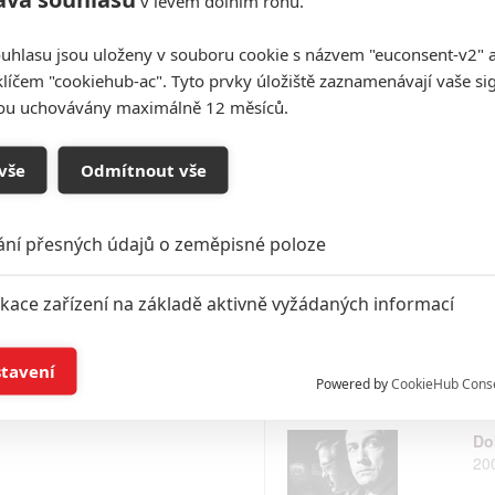
v levém dolním rohu.
uhlasu jsou uloženy v souboru cookie s názvem "euconsent-v2" a 
Ku
klíčem "cookiehub-ac". Tyto prvky úložiště zaznamenávají vaše si
20
sou uchovávány maximálně 12 měsíců.
vše
Odmítnout vše
De
20
ání přesných údajů o zeměpisné poloze
ikace zařízení na základě aktivně vyžádaných informací
Hi
20
í a/nebo přístup k informacím v zařízení
stavení
Powered by
CookieHub Cons
a založená na omezených údajích a měření reklamy
Do
20
alizovaný obsah, měření obsahu, průzkum publika a vývoj