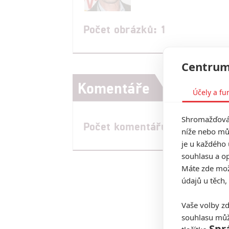
Počet obrázků: 1
Centrum
Komentáře
Účely a fu
Shromažďován
Počet komentářů: 0
níže nebo mů
je u každého 
souhlasu a op
Máte zde možn
údajů u těch,
Vaše volby zd
souhlasu můž
Spr