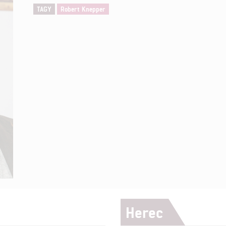
TAGY
Robert Knepper
Herec