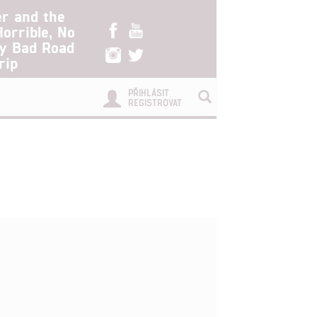
er and the
Horrible, No
ry Bad Road
rip
PŘIHLÁSIT
REGISTROVAT