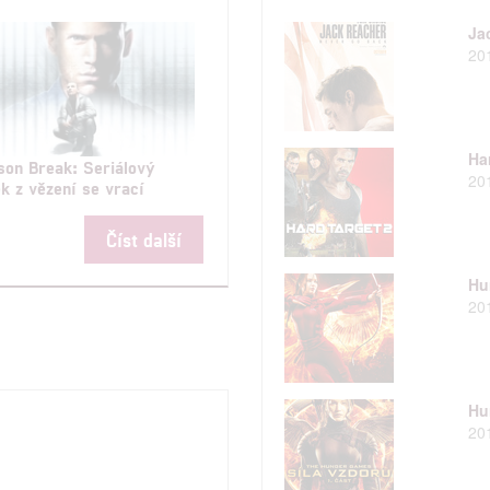
Ja
20
Ha
son Break: Seriálový
20
k z vězení se vrací
Číst další
Hu
20
Hu
20