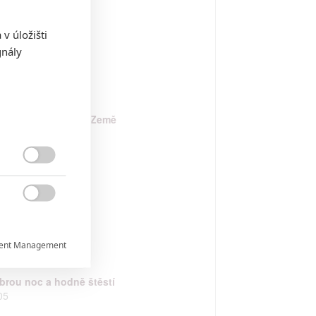
v úložišti
rýr 3
gnály
09
n, kdy se zastavila Země
08

tman

07
ent Management

brou noc a hodně štěstí

05