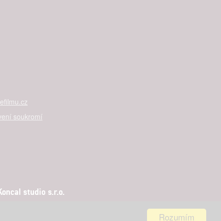
filmu.cz
vení soukromí
ncal studio s.r.o.
Rozumím