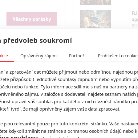
R.
Všechny obrázky
ag
20
 předvoleb soukromí
Se
20
nkce
Oprávněný zájem
Partneři
Prohlášení o cookie
í a zpracování dat můžete přijmout nebo odmítnou najednou po
Vstoupit do diskuze
žete přizpůsobit jednotlivé souhlasy zapnutím nebo vypnutím pře
Cl
účelu nebo funkce. Tyto informace sdílíme s našimi partnery na 
20
rávněného zájmu. V záložce s dodavateli najdete seznam našich 
ost upravit váš souhlas pro každého z nich i vznést námitku pro
 kteří tvrdí, že mají oprávněný zájem vaše data zpracovat.
Pr
e jsou relevantní pouze pro tuto konkrétní stránku. Vaše nastave
20
ete kdykoli změnit na stránce s
ochranou osobních údajů
nebo kl
áva souhlasu