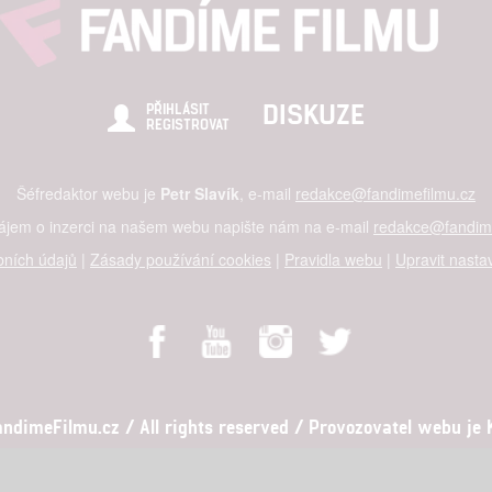
DISKUZE
PŘIHLÁSIT
REGISTROVAT
Šéfredaktor webu je
Petr Slavík
, e-mail
redakce@fandimefilmu.cz
zájem o inzerci na našem webu napište nám na e-mail
redakce@fandime
ních údajů
|
Zásady používání cookies
|
Pravidla webu
|
Upravit nasta
dimeFilmu.cz / All rights reserved / Provozovatel webu je Ko