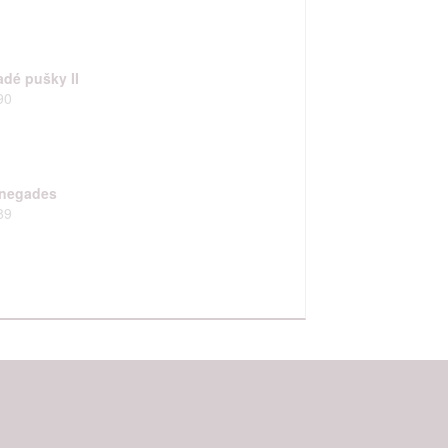
adé pušky II
90
negades
89