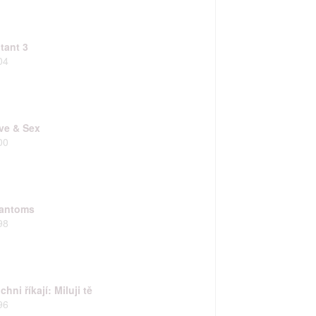

tant 3
rtnerům
04
ání chyb,
ve & Sex
00
antoms
98
chni říkají: Miluji tě
96