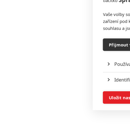
tlačítko
Vaše volby so
zařízení pod 
souhlasu a j
Přijmout 
Použív
Identif
Ukládán
Uložit na
Reklam
Person