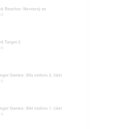
ck Reacher: Nevracej se
16
rd Target 2
16
nger Games: Síla vzdoru 2. část
15
nger Games: Síla vzdoru 1. část
14