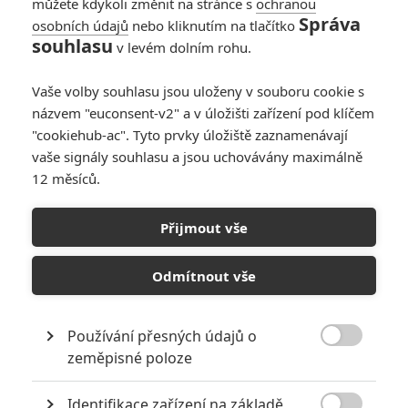
můžete kdykoli změnit na stránce s
ochranou
Správa
osobních údajů
nebo kliknutím na tlačítko
Warhunt: Spojenci
souhlasu
v levém dolním rohu.
versus černá magie
v nové upoutávce
Vaše volby souhlasu jsou uloženy v souboru cookie s
0
Anarvin
| 17.01.2022 09:25
názvem "euconsent-v2" a v úložišti zařízení pod klíčem
"cookiehub-ac". Tyto prvky úložiště zaznamenávají
vaše signály souhlasu a jsou uchovávány maximálně
12 měsíců.
WarHunt: Vojáky 2.
světové války
Přijmout vše
ohrožují démoni
0
Anarvin
| 11.12.2021 19:53
Odmítnout vše
Používání přesných údajů o

zeměpisné poloze
NEPŘEHLÉDNĚTE
Identifikace zařízení na základě
10 nejvražednějších roků ve filmové historii, a které snímky