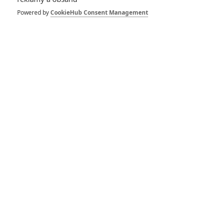
Prison Break:
Powered by
CookieHub Consent Management
Seriálový Útěk z
vězení se vrací
9
Anarvin
| 18.05.2016 21:20
Recenze - Hunger
Games: Síla vzdoru
1. část
9
Anarvin
| 21.11.2014 14:10
Hunger Games: Síla
vzdoru I. - Finální
trailer
3
Anarvin
| 05.11.2014 23:30