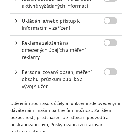

aktivně vyžádaných informací
za mrtvé můžou
0
Jaaaara
| 27.07.2020 21:30
Ukládání a/nebo přístup k
Kdy se v kinech umíralo nejvíce? A které

informacím v zařízení
snímky v daných letech dominovaly?
Reklama založená na

omezených údajích a měření
reklamy
Za málo peněz hodně muziky aneb levné filmy, které
extrémně vydělaly
Personalizovaný obsah, měření
1
Jaaaara

| 09.08.2020 06:00
obsahu, průzkum publika a
Máte-li být v Hollywoodu úspěšní,
vývoj služeb
potřebujete, aby tržby výrazně
převyšovaly náklady. Těmhle snímkům se
to povedlo na jedničku.
Udělením souhlasu s účely a funkcemi zde uvedenými
dáváte nám i našim partnerům možnost: Zajištění
bezpečnosti, předcházení a zjišťování podvodů a
odstraňování chyb, Poskytování a zobrazování
reklamy a obsahu