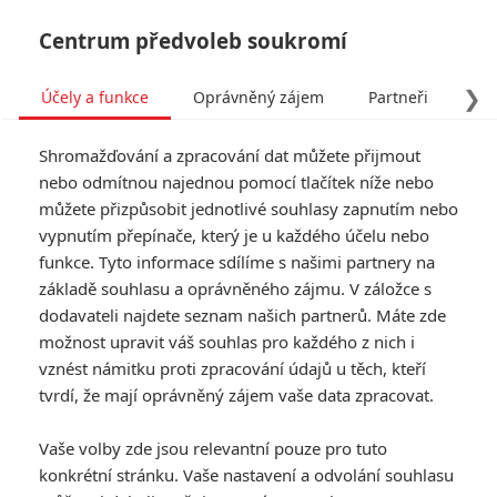
Centrum předvoleb soukromí
❯
Účely a funkce
Oprávněný zájem
Partneři
Pro
Tog
Shromažďování a zpracování dat můžete přijmout
navi
nebo odmítnou najednou pomocí tlačítek níže nebo
můžete přizpůsobit jednotlivé souhlasy zapnutím nebo
Tag: Robert Knepper
vypnutím přepínače, který je u každého účelu nebo
funkce. Tyto informace sdílíme s našimi partnery na
základě souhlasu a oprávněného zájmu. V záložce s
ČLÁNKY
FILMY
OSOBY
VIDEA
(0)
(1)
(0)
dodavateli najdete seznam našich partnerů. Máte zde
možnost upravit váš souhlas pro každého z nich i
Drifter: Kate
vznést námitku proti zpracování údajů u těch, kteří
Beckinsale v novém
tvrdí, že mají oprávněný zájem vaše data zpracovat.
akčňáku čelí
mohutné přesile
Vaše volby zde jsou relevantní pouze pro tuto
0
Anarvin
| 07.08.2026 22:50
konkrétní stránku. Vaše nastavení a odvolání souhlasu