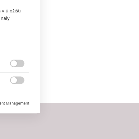
v úložišti
gnály


ent Management


