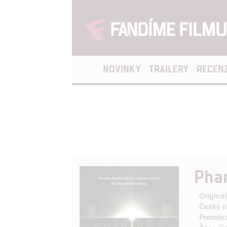
NOVINKY
TRAILERY
RECEN
Pha
Originál
Český n
Premiér