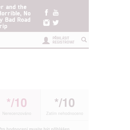
er and the
Horrible, No
ry Bad Road
rip
PŘIHLÁSIT
REGISTROVAT
*/10
*/10
Nerecenzováno
Zatím nehodnoceno
Pro hodnocení musíte být přihlášen.