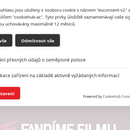
c
uhlasu jsou uloženy v souboru cookie s názvem "euconsent-v2" a 
t další aktéry filmu
klíčem "cookiehub-ac". Tyto prvky úložiště zaznamenávají vaše si
sou uchovávány maximálně 12 měsíců.
vše
Odmítnout vše
Vstoupit do
galerie
ání přesných údajů o zeměpisné poloze
Počet: 1
ikace zařízení na základě aktivně vyžádaných informací
í a/nebo přístup k informacím v zařízení
stavení
Powered by
CookieHub Cons
a založená na omezených údajích a měření reklamy
alizovaný obsah, měření obsahu, průzkum publika a vývoj