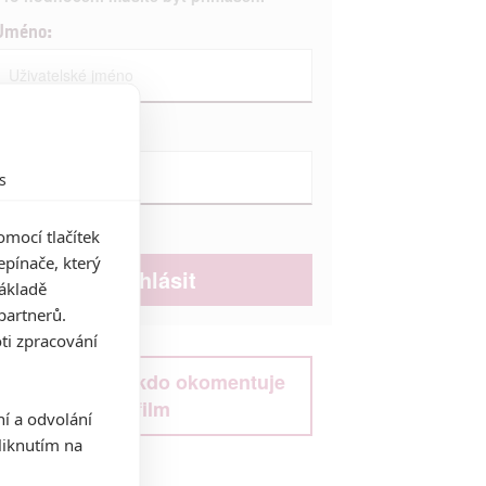
Jméno:
Heslo:
s
Zůstat přihlášen
mocí tlačítek
pínače, který
základě
partnerů.
ti zpracování
Buďte první kdo okomentuje
film
ní a odvolání
iknutím na