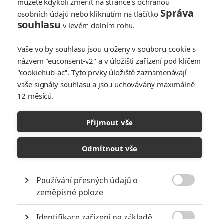
můžete kdykoli změnit na stránce s
ochranou
Správa
osobních údajů
nebo kliknutím na tlačítko
souhlasu
v levém dolním rohu.
Renegades
Vaše volby souhlasu jsou uloženy v souboru cookie s
názvem "euconsent-v2" a v úložišti zařízení pod klíčem
Originální název:
Renegades
"cookiehub-ac". Tyto prvky úložiště zaznamenávají
Český název:
Renegades
vaše signály souhlasu a jsou uchovávány maximálně
Premiéra:
02.06.1989
12 měsíců.
Žánr:
Akční
,
Krimi
,
Thriller
Země původu:
USA
Přijmout vše
TAGY
Renegades
Odmítnout vše
Používání přesných údajů o

zeměpisné poloze
Identifikace zařízení na základě