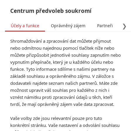
Centrum předvoleb soukromí
❯
Účely a funkce
Oprávněný zájem
Partneři
Pro
Tog
Shromažďování a zpracování dat můžete přijmout
navi
nebo odmítnou najednou pomocí tlačítek níže nebo
můžete přizpůsobit jednotlivé souhlasy zapnutím nebo
vypnutím přepínače, který je u každého účelu nebo
funkce. Tyto informace sdílíme s našimi partnery na
základě souhlasu a oprávněného zájmu. V záložce s
dodavateli najdete seznam našich partnerů. Máte zde
možnost upravit váš souhlas pro každého z nich i
vznést námitku proti zpracování údajů u těch, kteří
tvrdí, že mají oprávněný zájem vaše data zpracovat.
Vaše volby zde jsou relevantní pouze pro tuto
konkrétní stránku. Vaše nastavení a odvolání souhlasu