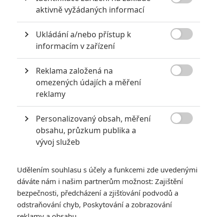
Robert Knepper

aktivně vyžádaných informací
Herec
Ukládání a/nebo přístup k
Zobrazit další aktéry filmu

informacím v zařízení
Reklama založená na

omezených údajích a měření
reklamy
Personalizovaný obsah, měření

Vstoupit do galerie
obsahu, průzkum publika a
vývoj služeb
Počet: 1
Udělením souhlasu s účely a funkcemi zde uvedenými
*/10
*/10
dáváte nám i našim partnerům možnost: Zajištění
bezpečnosti, předcházení a zjišťování podvodů a
odstraňování chyb, Poskytování a zobrazování
Nerecenzováno
Zatím nehodnoceno
reklamy a obsahu