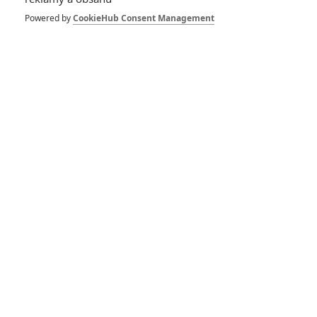
Powered by
CookieHub Consent Management
Pro hodnocení musíte být přihlášen.
Jméno:
Heslo:
Zůstat přihlášen
Buďte první kdo okomentuje film