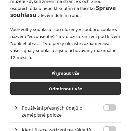
můžete kdykoli změnit na stránce s
ochranou
Správa
osobních údajů
nebo kliknutím na tlačítko
souhlasu
v levém dolním rohu.
Všichni říkají: Miluji tě
Vaše volby souhlasu jsou uloženy v souboru cookie s
názvem "euconsent-v2" a v úložišti zařízení pod klíčem
Originální název:
Everyone Says I Love You
"cookiehub-ac". Tyto prvky úložiště zaznamenávají
Český název:
Všichni říkají: Miluji tě
vaše signály souhlasu a jsou uchovávány maximálně
Premiéra:
06.12.1996
12 měsíců.
Žánr:
Komedie
,
Hudební
,
Romantický
Země původu:
USA
Přijmout vše
Allenův hold klasickým hollywoodským muzikálům...
TAGY
Everyone Says I Love You
Odmítnout vše
Všichni říkají: Miluji tě
Používání přesných údajů o

zeměpisné poloze
Identifikace zařízení na základě