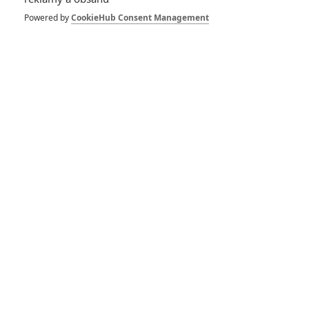
Powered by
CookieHub Consent Management
Vstoupit do galerie
Počet: 1
*/10
*/10
Nerecenzováno
Zatím nehodnoceno
Pro hodnocení musíte být přihlášen.
Jméno:
Heslo: