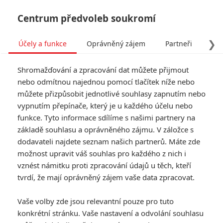
Centrum předvoleb soukromí
❯
Účely a funkce
Oprávněný zájem
Partneři
Pro
Tog
Shromažďování a zpracování dat můžete přijmout
navi
nebo odmítnou najednou pomocí tlačítek níže nebo
můžete přizpůsobit jednotlivé souhlasy zapnutím nebo
vypnutím přepínače, který je u každého účelu nebo
funkce. Tyto informace sdílíme s našimi partnery na
základě souhlasu a oprávněného zájmu. V záložce s
dodavateli najdete seznam našich partnerů. Máte zde
možnost upravit váš souhlas pro každého z nich i
vznést námitku proti zpracování údajů u těch, kteří
tvrdí, že mají oprávněný zájem vaše data zpracovat.
Vaše volby zde jsou relevantní pouze pro tuto
konkrétní stránku. Vaše nastavení a odvolání souhlasu