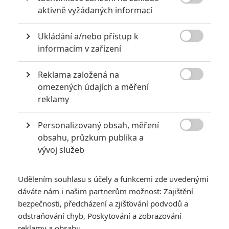

aktivně vyžádaných informací
Julia Roberts
Natalie Portman
Woody Allen
Herec
Herec
Herec
Ukládání a/nebo přístup k

informacím v zařízení
Reklama založená na

omezených údajích a měření
reklamy
Robert Knepper
Billy Crudup
Edward Norton
Personalizovaný obsah, měření
Herec
Herec
Herec

obsahu, průzkum publika a
vývoj služeb
Zobrazit další aktéry filmu
Udělením souhlasu s účely a funkcemi zde uvedenými
dáváte nám i našim partnerům možnost: Zajištění
bezpečnosti, předcházení a zjišťování podvodů a
odstraňování chyb, Poskytování a zobrazování
reklamy a obsahu