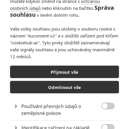
můžete kdykoli změnit na stránce s
ochranou
Správa
osobních údajů
nebo kliknutím na tlačítko
souhlasu
v levém dolním rohu.
Seal Team 6: Dopadení
Vaše volby souhlasu jsou uloženy v souboru cookie s
názvem "euconsent-v2" a v úložišti zařízení pod klíčem
Usámy bin Ládina
"cookiehub-ac". Tyto prvky úložiště zaznamenávají
vaše signály souhlasu a jsou uchovávány maximálně
Originální název:
Seal Team Six: The Raid on Osama Bin Laden
12 měsíců.
Český název:
Seal Team 6: Dopadení Usámy bin Ládina
Premiéra:
04.11.2012
Žánr:
Akční
,
Krimi
,
Drama
,
Thriller
Přijmout vše
Země původu:
USA
Nejprestižnější ze speciálních jednotek NAVY SEALS. Elitní vojáci
Odmítnout vše
před kamerou - výjimečně a hodně zblízka. Po tři dekády byly mise
Teamu Six i jeho samotná existence přísně chráněny před okolním
světem a spíše jen tušeny. Bezpečnostní bariéra se prolomila až po
Používání přesných údajů o
úspěšné akci Operation Neptune Spear, jejímž výsledkem byla

zeměpisné poloze
likvidace nejhledanějšího muže planety. Působnost týmu zůstává i
nadále zahalena tajemstvím, přesto bylo hrstce dokumentaristů
Identifikace zařízení na základě
umožněno alespoň nahlédnout do zákulisí týmu a poznat některé z