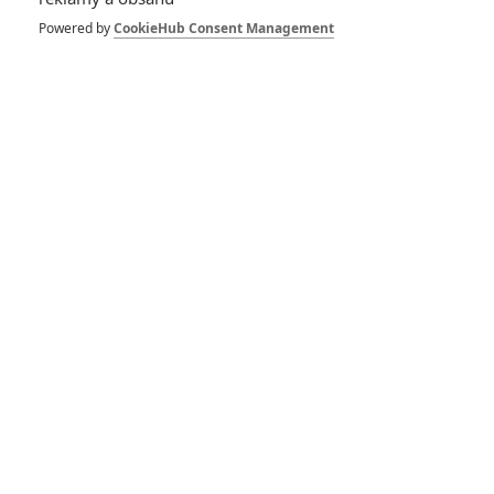
Powered by
CookieHub Consent Management
Vstoupit do galerie
Počet: 1
*/10
*/10
Nerecenzováno
Zatím nehodnoceno
Pro hodnocení musíte být přihlášen.
Jméno: