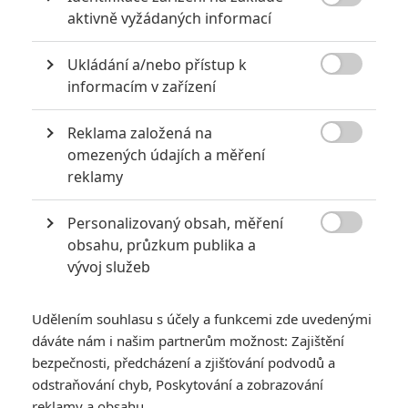

aktivně vyžádaných informací
jeho bývalých členů, stát se svědky výjimečného tréninku a
seznámit se s nejvyspělejšími technologiemi, s jejichž pomocí tým
operuje na nejrizikovějších místech našeho světa.
Ukládání a/nebo přístup k

informacím v zařízení
TAGY
Seal Team Six: The Raid on Osama Bin Laden
Seal Team 6: Dopadení Usámy bin Ládina
Reklama založená na

omezených údajích a měření
reklamy
Personalizovaný obsah, měření

obsahu, průzkum publika a
vývoj služeb
Robert Knepper
Herec
Udělením souhlasu s účely a funkcemi zde uvedenými
dáváte nám i našim partnerům možnost: Zajištění
bezpečnosti, předcházení a zjišťování podvodů a
Zobrazit další aktéry filmu
odstraňování chyb, Poskytování a zobrazování
reklamy a obsahu