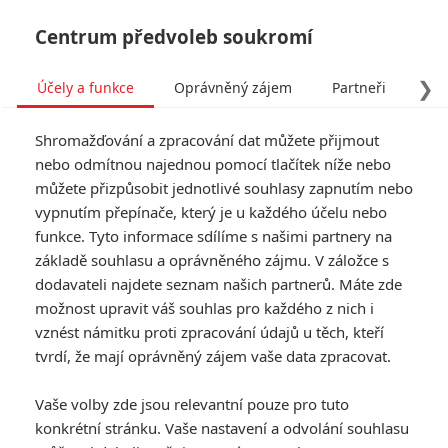
Centrum předvoleb soukromí
❯
Účely a funkce
Oprávněný zájem
Partneři
Pro
Tog
Shromažďování a zpracování dat můžete přijmout
navi
nebo odmítnou najednou pomocí tlačítek níže nebo
můžete přizpůsobit jednotlivé souhlasy zapnutím nebo
vypnutím přepínače, který je u každého účelu nebo
funkce. Tyto informace sdílíme s našimi partnery na
základě souhlasu a oprávněného zájmu. V záložce s
dodavateli najdete seznam našich partnerů. Máte zde
možnost upravit váš souhlas pro každého z nich i
vznést námitku proti zpracování údajů u těch, kteří
tvrdí, že mají oprávněný zájem vaše data zpracovat.
Vaše volby zde jsou relevantní pouze pro tuto
konkrétní stránku. Vaše nastavení a odvolání souhlasu