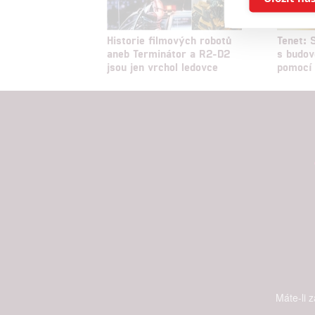
Reklam
Historie filmových robotů
Tenet: 
aneb Terminátor a R2-D2
s budov
jsou jen vrchol ledovce
pomocí 
Person
služeb
Udělením sou
možnost: Zaji
Poskytování 
Máte-li 