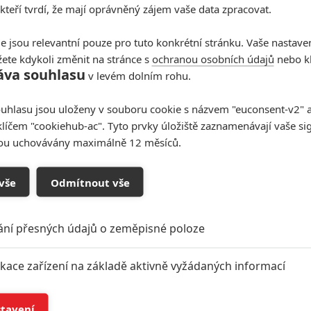
 kteří tvrdí, že mají oprávněný zájem vaše data zpracovat.
 (2024) | Fandíme filmu
e jsou relevantní pouze pro tuto konkrétní stránku. Vaše nastave
ete kdykoli změnit na stránce s
ochranou osobních údajů
nebo kl
áva souhlasu
v levém dolním rohu.
uhlasu jsou uloženy v souboru cookie s názvem "euconsent-v2" a 
klíčem "cookiehub-ac". Tyto prvky úložiště zaznamenávají vaše si
sou uchovávány maximálně 12 měsíců.
vše
Odmítnout vše
oupit do diskuze
ání přesných údajů o zeměpisné poloze
ikace zařízení na základě aktivně vyžádaných informací
í a/nebo přístup k informacím v zařízení
stavení