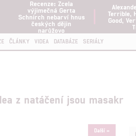
Recenze: Zcela
Alexand
výjimečná Gerta
Terrible, 
Schnirch nebarví hnus
Good, Ve
českých dějin
T
narůžovo
ZE
ČLÁNKY
VIDEA
DATABÁZE
SERIÁLY
dea z natáčení jsou masakr
Další »