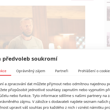
 předvoleb soukromí
nkce
Oprávněný zájem
Partneři
Prohlášení o cookie
í a zpracování dat můžete přijmout nebo odmítnou najednou po
žete přizpůsobit jednotlivé souhlasy zapnutím nebo vypnutím pře
účelu nebo funkce. Tyto informace sdílíme s našimi partnery na 
rávněného zájmu. V záložce s dodavateli najdete seznam našich 
ost upravit váš souhlas pro každého z nich i vznést námitku pro
Universal Pictures