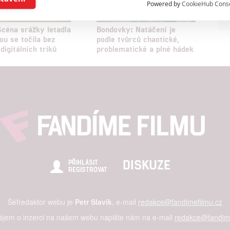
Powered by
CookieHub Cons
a založená na omezených údajích a měření reklamy
Scéna srážky letadla
Bondovky: Natáčení je
ou se točila bez
podle tvůrců chaotické,
digitálních triků
problematické a plné hádek
alizovaný obsah, měření obsahu, průzkum publika a vývoj
hlasu s účely a funkcemi zde uvedenými dáváte nám i našim pa
štění bezpečnosti, předcházení a zjišťování podvodů a odstraňov
a zobrazování reklamy a obsahu
DISKUZE
PŘIHLÁSIT
REGISTROVAT
Šéfredaktor webu je
Petr Slavík
, e-mail
redakce@fandimefilmu.cz
zájem o inzerci na našem webu napište nám na e-mail
redakce@fandime