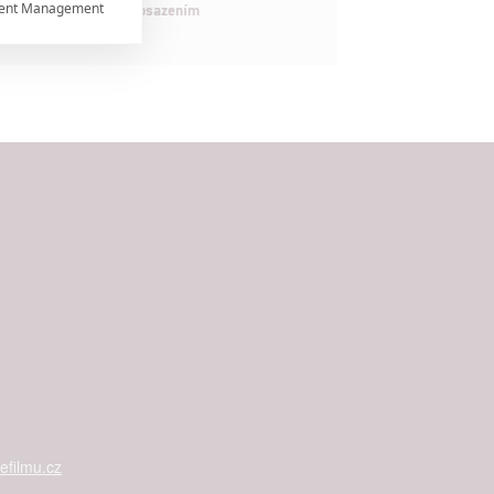
ent Management

maximálně nabitým obsazením


rtnerům
ání chyb,
filmu.cz