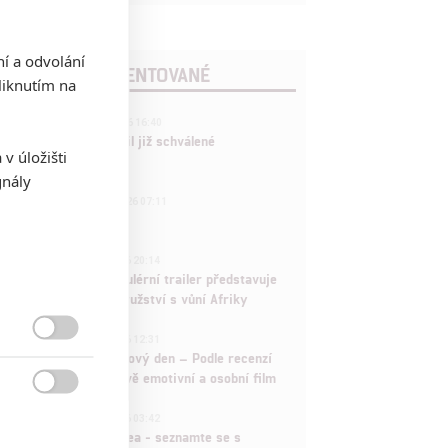
ní a odvolání
POSLEDNÍ KOMENTOVANÉ
iknutím na
3
ČLÁNEK | 01.08.2026 16:40
Marvel nečekaně zrušil již schválené
v úložišti
pokračování
gnály
433
FILM | 01.08.2026 07:11
拆彈專家
1
ČLÁNEK | 30.07.2026 20:14
Děti krve a kostí: Regulérní trailer představuje
akční fantasy dobrodružství s vůní Afriky
1
ČLÁNEK | 30.07.2026 12:31

Spider-Man: Zbrusu nový den – Podle recenzí
máme čekat překvapivě emotivní a osobní film

1
ČLÁNEK | 30.07.2026 03:42
Velké preview: Odyssea - seznamte se s