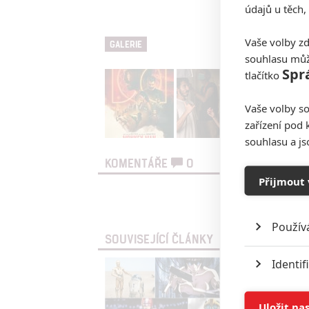
údajů u těch,
Opičí muž
Vaše volby zd
GALERIE
souhlasu můž
Spr
tlačítko
Vaše volby so
zařízení pod 
souhlasu a j
KOMENTÁŘE
0
Přijmout 
Vst
Použív
SOUVISEJÍCÍ ČLÁNKY
Identif
Ukládán
Uložit na