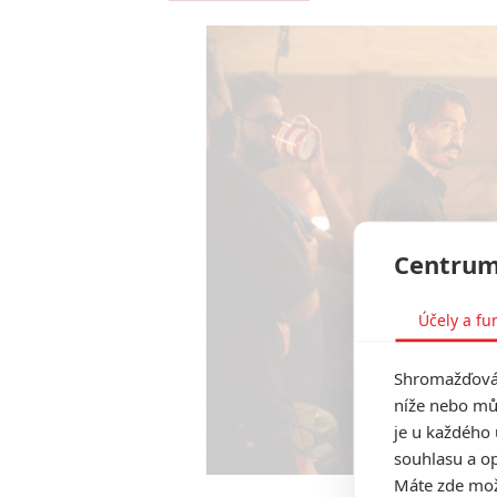
Centrum
Účely a fu
Shromažďován
níže nebo mů
je u každého 
souhlasu a op
Máte zde možn