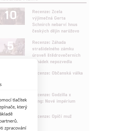
10
Recenze: Zcela
výjimečná Gerta
Schnirch nebarví hnus
českých dějin narůžovo
5
Recenze: Záhada
strašidelného zámku
úroveň štědrovečerních
pohádek nepozvedla
8
Recenze: Občanská válka
s
6
Recenze: Godzilla x
mocí tlačítek
Kong: Nové impérium
pínače, který
základě
8
Recenze: Opičí muž
partnerů.
ti zpracování