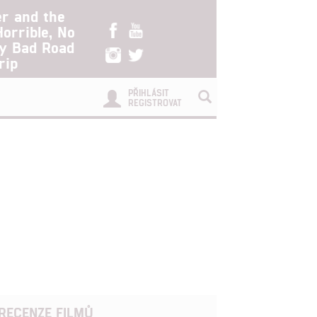
er and the
Horrible, No
ry Bad Road
rip
PŘIHLÁSIT
REGISTROVAT
RECENZE FILMŮ