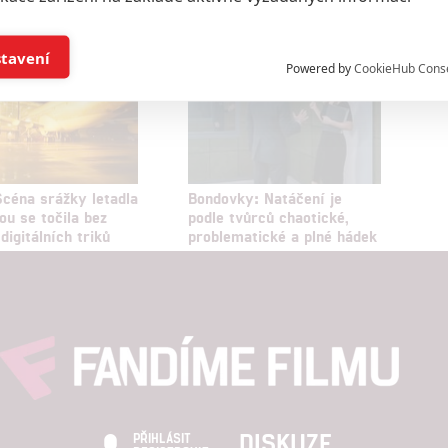
í a/nebo přístup k informacím v zařízení
stavení
Powered by
CookieHub Cons
a založená na omezených údajích a měření reklamy
alizovaný obsah, měření obsahu, průzkum publika a vývoj
Scéna srážky letadla
Bondovky: Natáčení je
ou se točila bez
podle tvůrců chaotické,
digitálních triků
problematické a plné hádek
hlasu s účely a funkcemi zde uvedenými dáváte nám i našim pa
štění bezpečnosti, předcházení a zjišťování podvodů a odstraňov
a zobrazování reklamy a obsahu
DISKUZE
PŘIHLÁSIT