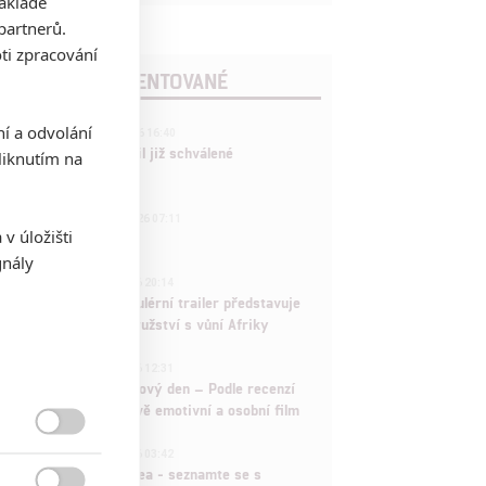
základě
partnerů.
ti zpracování
POSLEDNÍ KOMENTOVANÉ
3
ní a odvolání
ČLÁNEK | 01.08.2026 16:40
Marvel nečekaně zrušil již schválené
iknutím na
pokračování
433
FILM | 01.08.2026 07:11
v úložišti
拆彈專家
gnály
1
ČLÁNEK | 30.07.2026 20:14
Děti krve a kostí: Regulérní trailer představuje
akční fantasy dobrodružství s vůní Afriky
1
ČLÁNEK | 30.07.2026 12:31
Spider-Man: Zbrusu nový den – Podle recenzí
máme čekat překvapivě emotivní a osobní film

1
ČLÁNEK | 30.07.2026 03:42
Velké preview: Odyssea - seznamte se s