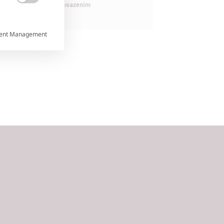
maximálně nabitým obsazením

ent Management



rtnerům
ání chyb,