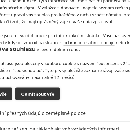
účelu nebo funkce. Tyto informace sdílíme s našimi partnery na 
rávněného zájmu. V záložce s dodavateli najdete seznam našich 
ost upravit váš souhlas pro každého z nich i vznést námitku pro
 kteří tvrdí, že mají oprávněný zájem vaše data zpracovat.
e jsou relevantní pouze pro tuto konkrétní stránku. Vaše nastave
Universal Pictures
ete kdykoli změnit na stránce s
ochranou osobních údajů
nebo kl
 (2024) | Fandíme filmu
áva souhlasu
v levém dolním rohu.
uhlasu jsou uloženy v souboru cookie s názvem "euconsent-v2" a 
klíčem "cookiehub-ac". Tyto prvky úložiště zaznamenávají vaše si
sou uchovávány maximálně 12 měsíců.
vše
Odmítnout vše
ání přesných údajů o zeměpisné poloze
oupit do diskuze
ikace zařízení na základě aktivně vyžádaných informací