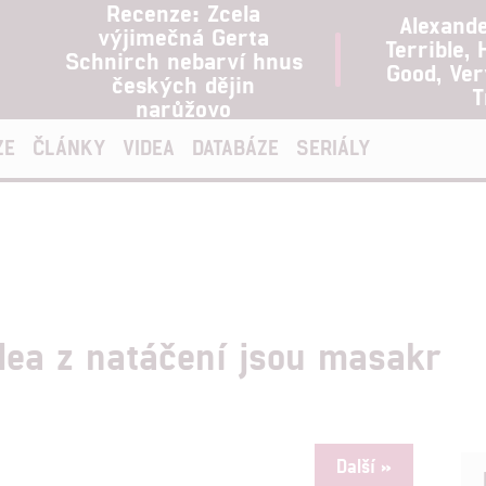
Recenze: Zcela
Alexand
výjimečná Gerta
Terrible, 
Schnirch nebarví hnus
Good, Ve
českých dějin
T
narůžovo
ZE
ČLÁNKY
VIDEA
DATABÁZE
SERIÁLY
dea z natáčení jsou masakr
Další »