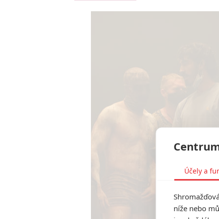
Centrum
Účely a fu
Shromažďován
níže nebo mů