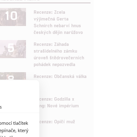
10
Recenze: Zcela
výjimečná Gerta
Schnirch nebarví hnus
českých dějin narůžovo
5
Recenze: Záhada
strašidelného zámku
úroveň štědrovečerních
pohádek nepozvedla
8
Recenze: Občanská válka
6
Recenze: Godzilla x
Kong: Nové impérium
s
8
Recenze: Opičí muž
mocí tlačítek
pínače, který