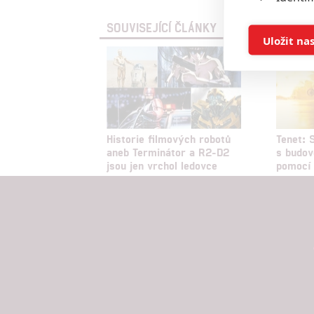
SOUVISEJÍCÍ ČLÁNKY
Ukládán
Uložit na
Reklam
Person
služeb
Historie filmových robotů
Tenet: 
aneb Terminátor a R2-D2
s budov
jsou jen vrchol ledovce
pomocí 
Udělením sou
možnost: Zaji
Poskytování 