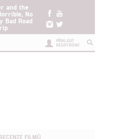
er and the
Horrible, No
ry Bad Road
rip
PŘIHLÁSIT
REGISTROVAT
RECENZE FILMŮ