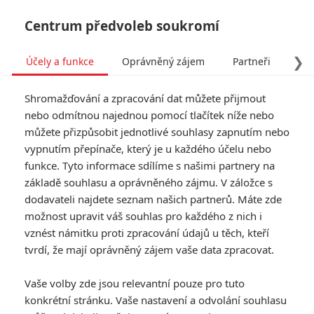
Centrum předvoleb soukromí
❯
Účely a funkce
Oprávněný zájem
Partneři
Pro
Tog
Shromažďování a zpracování dat můžete přijmout
navi
nebo odmítnou najednou pomocí tlačítek níže nebo
můžete přizpůsobit jednotlivé souhlasy zapnutím nebo
Opičí muž: Nová videa z
vypnutím přepínače, který je u každého účelu nebo
funkce. Tyto informace sdílíme s našimi partnery na
natáčení jsou masakr
základě souhlasu a oprávněného zájmu. V záložce s
dodavateli najdete seznam našich partnerů. Máte zde
Napsal:
Anarvin
, 29.03.2024 05:58
možnost upravit váš souhlas pro každého z nich i
vznést námitku proti zpracování údajů u těch, kteří
tvrdí, že mají oprávněný zájem vaše data zpracovat.
« Předchozí
Další »
Vaše volby zde jsou relevantní pouze pro tuto
konkrétní stránku. Vaše nastavení a odvolání souhlasu