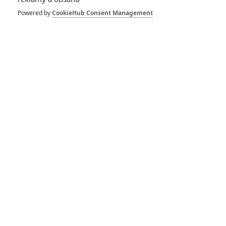
Historie filmových
robotů aneb Terminátor
Powered by
CookieHub Consent Management
a R2-D2 jsou jen vrchol
ledovce
Tenet: Scéna srážky
letadla s budovou se
točila bez pomocí
digitálních triků
Bondovky: Natáčení je
podle tvůrců chaotické,
problematické a plné
hádek