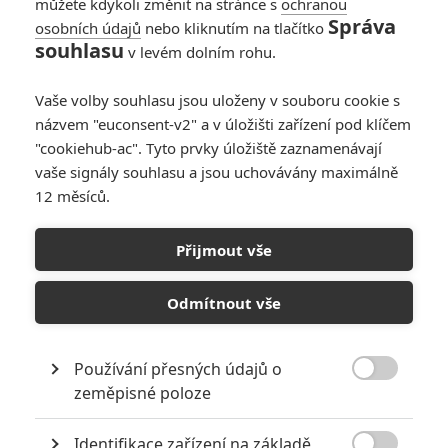
můžete kdykoli změnit na stránce s
ochranou
Správa
osobních údajů
nebo kliknutím na tlačítko
souhlasu
v levém dolním rohu.
Vaše volby souhlasu jsou uloženy v souboru cookie s
názvem "euconsent-v2" a v úložišti zařízení pod klíčem
"cookiehub-ac". Tyto prvky úložiště zaznamenávají
vaše signály souhlasu a jsou uchovávány maximálně
12 měsíců.
Přijmout vše
Odmítnout vše
Používání přesných údajů o

zeměpisné poloze
Identifikace zařízení na základě
Universal Pictures