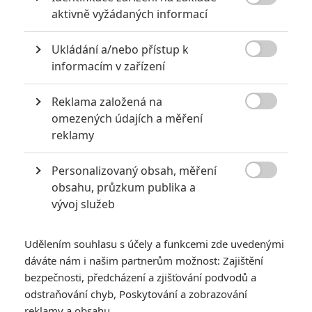

aktivně vyžádaných informací
Opičí muž (2024) | Fandíme filmu
Ukládání a/nebo přístup k
GALERIE

informacím v zařízení
Reklama založená na

omezených údajích a měření
reklamy
Personalizovaný obsah, měření
KOMENTÁŘE
0

obsahu, průzkum publika a
vývoj služeb
Vstoupit do diskuze
Udělením souhlasu s účely a funkcemi zde uvedenými
dáváte nám i našim partnerům možnost: Zajištění
SOUVISEJÍCÍ ČLÁNKY
bezpečnosti, předcházení a zjišťování podvodů a
odstraňování chyb, Poskytování a zobrazování
reklamy a obsahu