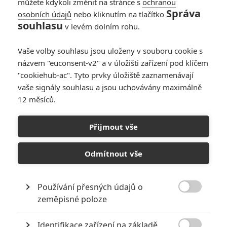
můžete kdykoli změnit na stránce s
ochranou
Správa
osobních údajů
nebo kliknutím na tlačítko
souhlasu
v levém dolním rohu.
PŘIDAT NOVÝ KOMENTÁŘ
Pro psaní komentářů, se přihlašte.
Vaše volby souhlasu jsou uloženy v souboru cookie s
názvem "euconsent-v2" a v úložišti zařízení pod klíčem
"cookiehub-ac". Tyto prvky úložiště zaznamenávají
RECENZE FILMŮ
vaše signály souhlasu a jsou uchovávány maximálně
10
12 měsíců.
Recenze: Zcela výjimečná Gerta
Schnirch nebarví hnus českých dějin
narůžovo
Přijmout vše
5
Recenze: Záhada strašidelného
Odmítnout vše
zámku úroveň štědrovečerních
pohádek nepozvedla
8
Recenze: Občanská válka
Používání přesných údajů o

zeměpisné poloze
Recenze: Godzilla x Kong: Nové
Identifikace zařízení na základě