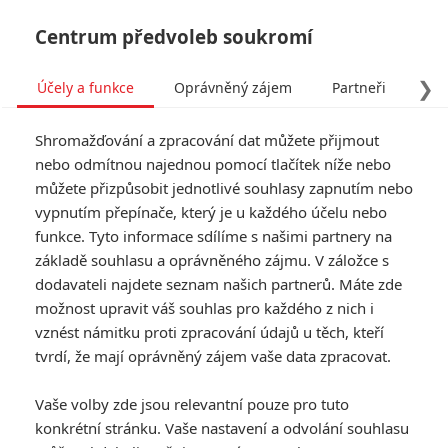
Centrum předvoleb soukromí
❯
Účely a funkce
Oprávněný zájem
Partneři
Pro
Tog
Shromažďování a zpracování dat můžete přijmout
navi
nebo odmítnou najednou pomocí tlačítek níže nebo
můžete přizpůsobit jednotlivé souhlasy zapnutím nebo
Opičí muž: Nová videa z
vypnutím přepínače, který je u každého účelu nebo
funkce. Tyto informace sdílíme s našimi partnery na
natáčení jsou masakr
základě souhlasu a oprávněného zájmu. V záložce s
dodavateli najdete seznam našich partnerů. Máte zde
Napsal:
Petr Slavík - (Anarvin)
, 29.03.2024 05:58
možnost upravit váš souhlas pro každého z nich i
vznést námitku proti zpracování údajů u těch, kteří
KOMENTÁŘE
0
tvrdí, že mají oprávněný zájem vaše data zpracovat.
Vaše volby zde jsou relevantní pouze pro tuto
konkrétní stránku. Vaše nastavení a odvolání souhlasu