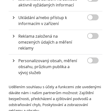
6
impérium

aktivně vyžádaných informací
8
Recenze: Opičí muž
Ukládání a/nebo přístup k

informacím v zařízení
Reklama založená na

omezených údajích a měření
POSLEDNÍ KOMENTOVANÉ
reklamy
3
ČLÁNEK | 01.08.2026 16:40
Personalizovaný obsah, měření
Marvel nečekaně zrušil již schválené pokračování

obsahu, průzkum publika a
vývoj služeb
433
FILM | 01.08.2026 07:11
拆彈專家
Udělením souhlasu s účely a funkcemi zde uvedenými
1
ČLÁNEK | 30.07.2026 20:14
dáváte nám i našim partnerům možnost: Zajištění
Děti krve a kostí: Regulérní trailer představuje akční fantasy
dobrodružství s vůní Afriky
bezpečnosti, předcházení a zjišťování podvodů a
odstraňování chyb, Poskytování a zobrazování
1
ČLÁNEK | 30.07.2026 12:31
reklamy a obsahu