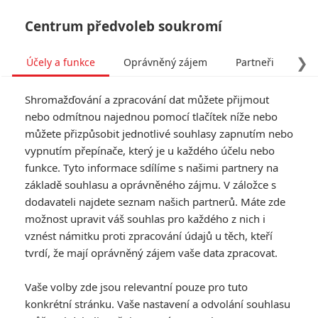
Centrum předvoleb soukromí
❯
Účely a funkce
Oprávněný zájem
Partneři
Pro
Tog
Shromažďování a zpracování dat můžete přijmout
navi
nebo odmítnou najednou pomocí tlačítek níže nebo
můžete přizpůsobit jednotlivé souhlasy zapnutím nebo
S tebou nikdy: Pár ve
vypnutím přepínače, který je u každého účelu nebo
funkce. Tyto informace sdílíme s našimi partnery na
svůdné romantické komedii
základě souhlasu a oprávněného zájmu. V záložce s
hledá cestu k sobě i od
dodavateli najdete seznam našich partnerů. Máte zde
možnost upravit váš souhlas pro každého z nich i
sebe
vznést námitku proti zpracování údajů u těch, kteří
tvrdí, že mají oprávněný zájem vaše data zpracovat.
Napsal:
Anarvin
, 22.12.2023 20:19
Vaše volby zde jsou relevantní pouze pro tuto
konkrétní stránku. Vaše nastavení a odvolání souhlasu
« Předchozí
Další »