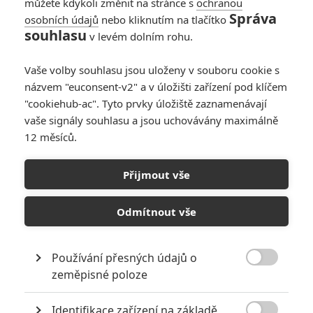
můžete kdykoli změnit na stránce s
ochranou
Správa
osobních údajů
nebo kliknutím na tlačítko
souhlasu
v levém dolním rohu.
Vaše volby souhlasu jsou uloženy v souboru cookie s
názvem "euconsent-v2" a v úložišti zařízení pod klíčem
"cookiehub-ac". Tyto prvky úložiště zaznamenávají
vaše signály souhlasu a jsou uchovávány maximálně
12 měsíců.
Přijmout vše
Sony
S tebou nikdy | Fandíme filmu
Odmítnout vše
GALERIE
Používání přesných údajů o

zeměpisné poloze
Identifikace zařízení na základě