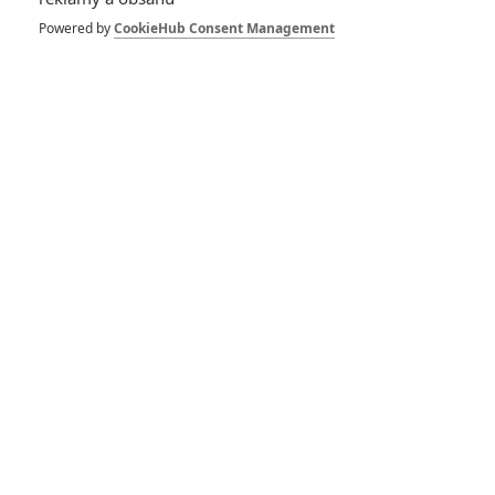
komedii budou brát
Powered by
CookieHub Consent Management
Projekt manželka: Henry
Cavill si zahraje hledače
lásky s aspergerovým
syndromem
RECENZE FILMŮ
10
Recenze: Zcela výjimečná Gerta
Schnirch nebarví hnus českých dějin
narůžovo
5
Recenze: Záhada strašidelného
zámku úroveň štědrovečerních