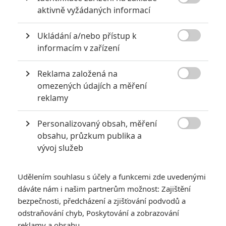

aktivně vyžádaných informací
Ukládání a/nebo přístup k
KOMENTÁŘE
0

informacím v zařízení
Reklama založená na
Vstoupit do diskuze

omezených údajích a měření
reklamy
SOUVISEJÍCÍ ČLÁNKY
Personalizovaný obsah, měření
Jak přežít svého muže:

obsahu, průzkum publika a
Další česká komedie
vývoj služeb
dává lekce v křečovitosti
Udělením souhlasu s účely a funkcemi zde uvedenými
dáváte nám i našim partnerům možnost: Zajištění
bezpečnosti, předcházení a zjišťování podvodů a
Will Ferrell a Reese
odstraňování chyb, Poskytování a zobrazování
Witherspoon se v nové
reklamy a obsahu