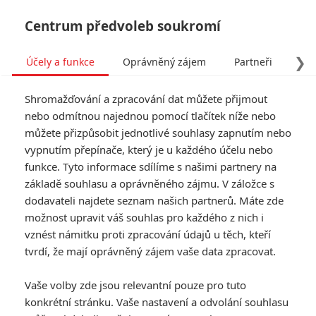
Centrum předvoleb soukromí
❯
Účely a funkce
Oprávněný zájem
Partneři
Pro
Tog
Shromažďování a zpracování dat můžete přijmout
navi
nebo odmítnou najednou pomocí tlačítek níže nebo
můžete přizpůsobit jednotlivé souhlasy zapnutím nebo
S tebou nikdy: Pár ve
vypnutím přepínače, který je u každého účelu nebo
funkce. Tyto informace sdílíme s našimi partnery na
svůdné romantické komedii
základě souhlasu a oprávněného zájmu. V záložce s
hledá cestu k sobě i od
dodavateli najdete seznam našich partnerů. Máte zde
možnost upravit váš souhlas pro každého z nich i
sebe
vznést námitku proti zpracování údajů u těch, kteří
tvrdí, že mají oprávněný zájem vaše data zpracovat.
Napsal:
Petr Slavík - (Anarvin)
, 22.12.2023 20:19
Vaše volby zde jsou relevantní pouze pro tuto
KOMENTÁŘE
0
konkrétní stránku. Vaše nastavení a odvolání souhlasu