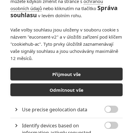
můžete kdykoli změnit na stránce s
ochranou
Správa
osobních údajů
nebo kliknutím na tlačítko
souhlasu
v levém dolním rohu.
Vaše volby souhlasu jsou uloženy v souboru cookie s
názvem "euconsent-v2" a v úložišti zařízení pod klíčem
PŘIDAT NOVÝ KOMENTÁŘ
"cookiehub-ac". Tyto prvky úložiště zaznamenávají
Pro psaní komentářů, se přihlašte.
vaše signály souhlasu a jsou uchovávány maximálně
12 měsíců.
RECENZE FILMŮ
Přijmout vše
10
Recenze: Zcela výjimečná Gerta
Schnirch nebarví hnus českých dějin
Odmítnout vše
narůžovo
5
Recenze: Záhada strašidelného
Use precise geolocation data
zámku úroveň štědrovečerních

pohádek nepozvedla
Identify devices based on
Recenze: Občanská válka

information actively requested