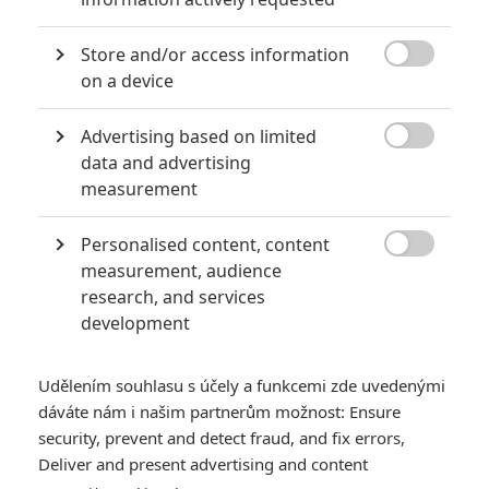
8
Store and/or access information
6
Recenze: Godzilla x Kong: Nové

on a device
impérium
Advertising based on limited
8
Recenze: Opičí muž

data and advertising
measurement
Personalised content, content

measurement, audience
POSLEDNÍ KOMENTOVANÉ
research, and services
development
3
ČLÁNEK | 01.08.2026 16:40
Marvel nečekaně zrušil již schválené pokračování
Udělením souhlasu s účely a funkcemi zde uvedenými
433
dáváte nám i našim partnerům možnost: Ensure
FILM | 01.08.2026 07:11
拆彈專家
security, prevent and detect fraud, and fix errors,
Deliver and present advertising and content
1
ČLÁNEK | 30.07.2026 20:14