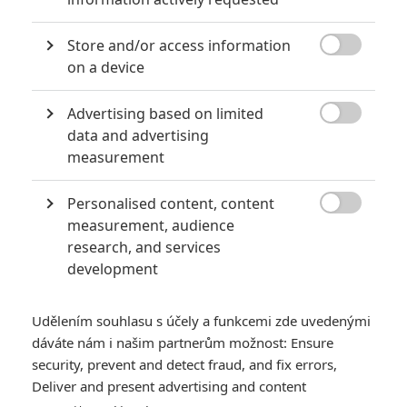
Store and/or access information

on a device
Advertising based on limited

data and advertising
Falcon
measurement
Zobrazit dalších 5 obrázků
Personalised content, content

Do našich kin dorazila novinka o hledání chlapa, která v
measurement, audience
research, and services
traileru láká na předstírání orgasmu.
development
Zrovna před pár dny jsme tu vyzdvihovali nový český snímek
Kukačky
, který jde daleko nad rámec lokálních klišé a už od
Udělením souhlasu s účely a funkcemi zde uvedenými
letní festivalové premiéry jej provází pověst trefně
dáváte nám i našim partnerům možnost: Ensure
vypointované záležitosti.
Jak přežít svého muže
na první
security, prevent and detect fraud, and fix errors,
pohled vypadá jako přesně ten opačný případ, kdy se největší
Deliver and present advertising and content