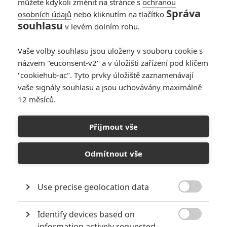
můžete kdykoli změnit na stránce s
ochranou
Správa
osobních údajů
nebo kliknutím na tlačítko
souhlasu
v levém dolním rohu.
Vaše volby souhlasu jsou uloženy v souboru cookie s
názvem "euconsent-v2" a v úložišti zařízení pod klíčem
"cookiehub-ac". Tyto prvky úložiště zaznamenávají
vaše signály souhlasu a jsou uchovávány maximálně
12 měsíců.
Jak přežít svého muže:
Další česká komedie dává
Přijmout vše
lekce v křečovitosti
Odmítnout vše
Napsal:
Petr Slavík - (Anarvin)
, 08.11.2023 19:28
Use precise geolocation data

Identify devices based on

information actively requested