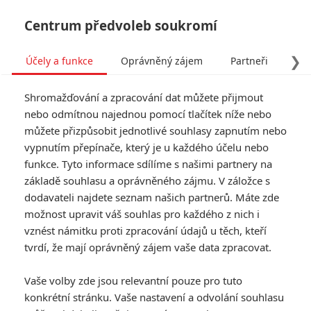
Centrum předvoleb soukromí
❯
Účely a funkce
Oprávněný zájem
Partneři
Pro
Tog
Shromažďování a zpracování dat můžete přijmout
navi
nebo odmítnou najednou pomocí tlačítek níže nebo
můžete přizpůsobit jednotlivé souhlasy zapnutím nebo
vypnutím přepínače, který je u každého účelu nebo
funkce. Tyto informace sdílíme s našimi partnery na
základě souhlasu a oprávněného zájmu. V záložce s
dodavateli najdete seznam našich partnerů. Máte zde
možnost upravit váš souhlas pro každého z nich i
vznést námitku proti zpracování údajů u těch, kteří
tvrdí, že mají oprávněný zájem vaše data zpracovat.
Vaše volby zde jsou relevantní pouze pro tuto
konkrétní stránku. Vaše nastavení a odvolání souhlasu