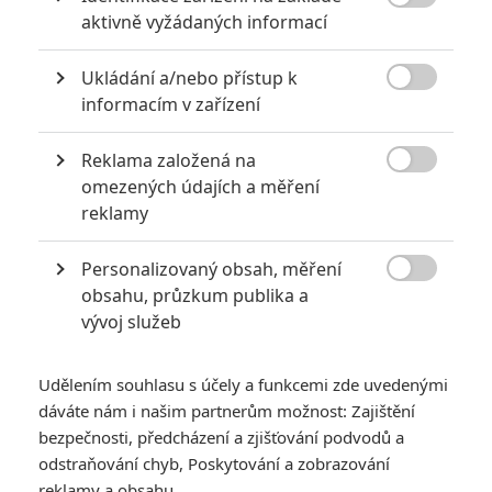

aktivně vyžádaných informací
Ukládání a/nebo přístup k
KOMENTÁŘE
1

informacím v zařízení
Reklama založená na
Rodann
| 2023-01-26 14:37:36

omezených údajích a měření
Kdo si chce udělat reálnou představu o ději, tak může. Je
reklamy
to jen pro silnější nátury. Je tam úplně vše a zároveň nic;
záleží, jak jste vnímaví. ;) A samozřejmě... -------------
Personalizovaný obsah, měření
SPOILER -------------

obsahu, průzkum publika a
https://docs.google.com/document/d/1h9ydYNJaRRvy5ox
vývoj služeb
6Ak00mFQcWcF4IWI4sWxxJCAQvpU/
Udělením souhlasu s účely a funkcemi zde uvedenými
Vstoupit do diskuze
dáváte nám i našim partnerům možnost: Zajištění
bezpečnosti, předcházení a zjišťování podvodů a
SOUVISEJÍCÍ ČLÁNKY
odstraňování chyb, Poskytování a zobrazování
reklamy a obsahu