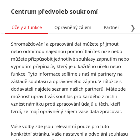
Centrum předvoleb soukromí
❯
Účely a funkce
Oprávněný zájem
Partneři
Pro
Tog
Shromažďování a zpracování dat můžete přijmout
navi
nebo odmítnou najednou pomocí tlačítek níže nebo
můžete přizpůsobit jednotlivé souhlasy zapnutím nebo
Ant-Man a Wasp:
vypnutím přepínače, který je u každého účelu nebo
funkce. Tyto informace sdílíme s našimi partnery na
Quantumania – Vzhůru do
základě souhlasu a oprávněného zájmu. V záložce s
hlubin nového světa ve
dodavateli najdete seznam našich partnerů. Máte zde
možnost upravit váš souhlas pro každého z nich i
filmu o filmu
vznést námitku proti zpracování údajů u těch, kteří
tvrdí, že mají oprávněný zájem vaše data zpracovat.
Napsal:
Anarvin
, 26.01.2023 09:00
Vaše volby zde jsou relevantní pouze pro tuto
konkrétní stránku. Vaše nastavení a odvolání souhlasu
« Předchozí
Další »