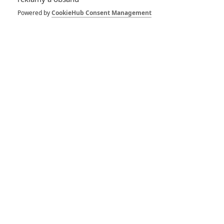
Powered by
CookieHub Consent Management
Ant-Man a Wasp:
Quantumania: Nový
trailer je plný Ant-Manů
a mnohovesmír je v
ohrožení
Ant-Man 3: Představí
film Young Avengers?
Recenze: Ant-Man