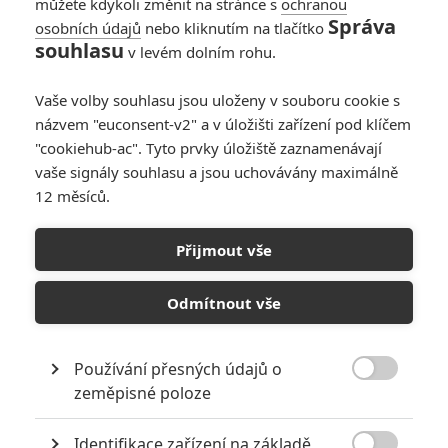
můžete kdykoli změnit na stránce s
ochranou
Správa
osobních údajů
nebo kliknutím na tlačítko
souhlasu
v levém dolním rohu.
Vaše volby souhlasu jsou uloženy v souboru cookie s
názvem "euconsent-v2" a v úložišti zařízení pod klíčem
"cookiehub-ac". Tyto prvky úložiště zaznamenávají
vaše signály souhlasu a jsou uchovávány maximálně
12 měsíců.
Přijmout vše
Marvel Studios
Ant-Man a Wasp: Quantumania | Fandíme filmu
Odmítnout vše
GALERIE
Používání přesných údajů o

zeměpisné poloze
Identifikace zařízení na základě