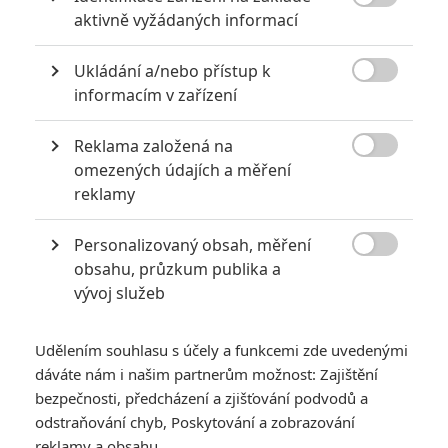

aktivně vyžádaných informací
Ukládání a/nebo přístup k

informacím v zařízení
Reklama založená na

omezených údajích a měření
reklamy
Marvel Studios
Ant-Man a Wasp: Quantumania | Fandíme filmu
Personalizovaný obsah, měření

obsahu, průzkum publika a
GALERIE
vývoj služeb
Udělením souhlasu s účely a funkcemi zde uvedenými
dáváte nám i našim partnerům možnost: Zajištění
bezpečnosti, předcházení a zjišťování podvodů a
odstraňování chyb, Poskytování a zobrazování
reklamy a obsahu