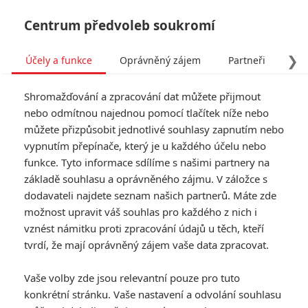
Centrum předvoleb soukromí
❯
Účely a funkce
Oprávněný zájem
Partneři
Pro
Tog
Shromažďování a zpracování dat můžete přijmout
navi
nebo odmítnou najednou pomocí tlačítek níže nebo
můžete přizpůsobit jednotlivé souhlasy zapnutím nebo
vypnutím přepínače, který je u každého účelu nebo
funkce. Tyto informace sdílíme s našimi partnery na
základě souhlasu a oprávněného zájmu. V záložce s
dodavateli najdete seznam našich partnerů. Máte zde
možnost upravit váš souhlas pro každého z nich i
vznést námitku proti zpracování údajů u těch, kteří
tvrdí, že mají oprávněný zájem vaše data zpracovat.
Vaše volby zde jsou relevantní pouze pro tuto
konkrétní stránku. Vaše nastavení a odvolání souhlasu