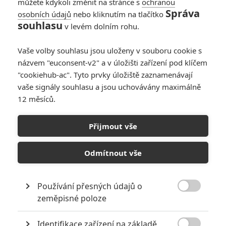
můžete kdykoli změnit na stránce s
ochranou
Správa
osobních údajů
nebo kliknutím na tlačítko
souhlasu
v levém dolním rohu.
Vaše volby souhlasu jsou uloženy v souboru cookie s
názvem "euconsent-v2" a v úložišti zařízení pod klíčem
"cookiehub-ac". Tyto prvky úložiště zaznamenávají
vaše signály souhlasu a jsou uchovávány maximálně
12 měsíců.
Ant-Man a Wasp:
Quantumania – Vzhůru do
Přijmout vše
hlubin nového světa ve
Odmítnout vše
filmu o filmu
Používání přesných údajů o
Napsal:
Anarvin
, 26.01.2023 09:00

zeměpisné poloze
« Předchozí
Další »
Identifikace zařízení na základě