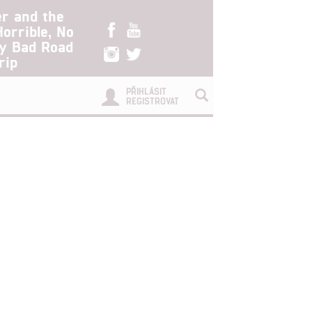
er and the
Horrible, No
ry Bad Road
rip
PŘIHLÁSIT
REGISTROVAT