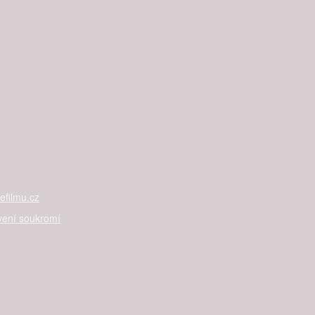
filmu.cz
vení soukromí