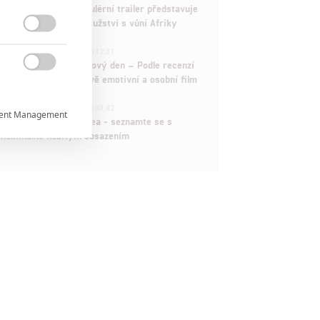
Děti krve a kostí: Regulérní trailer představuje
akční fantasy dobrodružství s vůní Afriky

1
ČLÁNEK | 30.07.2026 12:31
Spider-Man: Zbrusu nový den – Podle recenzí

máme čekat překvapivě emotivní a osobní film
1
ČLÁNEK | 30.07.2026 03:42
ent Management

Velké preview: Odyssea - seznamte se s
maximálně nabitým obsazením


rtnerům
ání chyb,