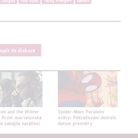
l Douglas
Paul Rudd
Young Avengers
komiks
oupit do diskuze
con and the Winter
Spider-Man: Paralelní
: První marvelovská
světy: Pokračování dostalo
ie zahájila natáčení
datum premiéry