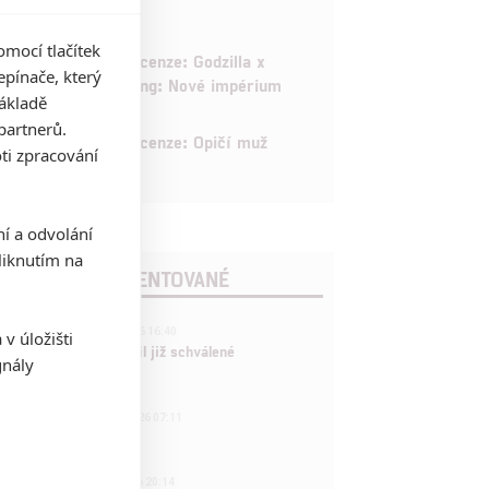
mocí tlačítek
6
Recenze: Godzilla x
pínače, který
Kong: Nové impérium
základě
partnerů.
8
Recenze: Opičí muž
ti zpracování
ní a odvolání
iknutím na
POSLEDNÍ KOMENTOVANÉ
3
ČLÁNEK | 01.08.2026 16:40
v úložišti
Marvel nečekaně zrušil již schválené
gnály
pokračování
433
FILM | 01.08.2026 07:11
拆彈專家
1
ČLÁNEK | 30.07.2026 20:14