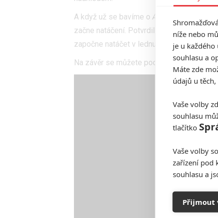
A když už se bavíme o
Ant-Manovi 3
, hodí
Shromažďován
začne natáčení. Potvrdil to totiž předsta
níže nebo mů
započne natáčet v lednu 2021.
je u každého 
souhlasu a op
Na závěr se můžete podívat na vtipný roz
Máte zde možn
údajů u těch,
Vaše volby zd
souhlasu můž
Spr
tlačítko
Vaše volby so
zařízení pod 
souhlasu a j
Přijmout 