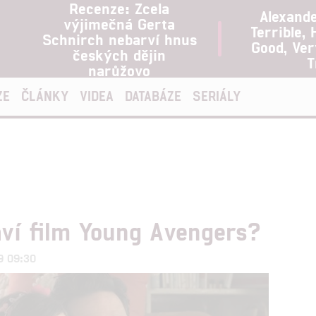
Recenze: Zcela
Alexand
výjimečná Gerta
Terrible, 
Schnirch nebarví hnus
Good, Ve
českých dějin
T
narůžovo
ZE
ČLÁNKY
VIDEA
DATABÁZE
SERIÁLY
ví film Young Avengers?
19 09:30