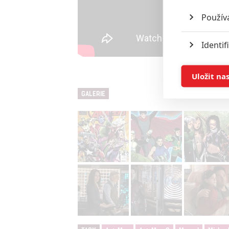
Použív
Identif
Ukládán
Uložit na
GALERIE
Reklam
Person
služeb
Udělením sou
možnost: Zaji
Poskytování 