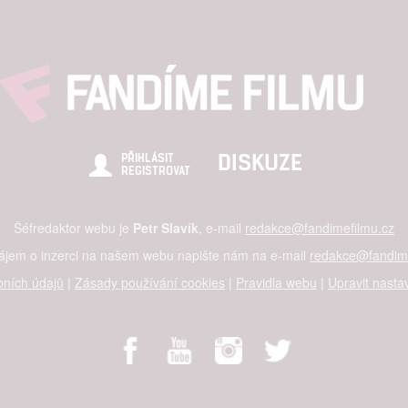
DISKUZE
PŘIHLÁSIT
REGISTROVAT
Šéfredaktor webu je
Petr Slavík
, e-mail
redakce@fandimefilmu.cz
zájem o inzerci na našem webu napište nám na e-mail
redakce@fandime
ních údajů
|
Zásady používání cookies
|
Pravidla webu
|
Upravit nasta