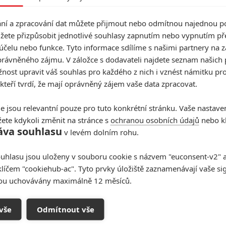
 se zmínit, že si už můžeme být nejspíše jistí tím, kdy
í a zpracování dat můžete přijmout nebo odmítnou najednou po
vitel Hanka Pyma
Michael Douglas
, podle kterého se
žete přizpůsobit jednotlivé souhlasy zapnutím nebo vypnutím pře
účelu nebo funkce. Tyto informace sdílíme s našimi partnery na 
rávněného zájmu. V záložce s dodavateli najdete seznam našich 
hovor s
Paulem Ruddem
z talk show Conana O’Briena.
ost upravit váš souhlas pro každého z nich i vznést námitku pro
 kteří tvrdí, že mají oprávněný zájem vaše data zpracovat.
e jsou relevantní pouze pro tuto konkrétní stránku. Vaše nastave
ete kdykoli změnit na stránce s
ochranou osobních údajů
nebo kl
áva souhlasu
v levém dolním rohu.
uhlasu jsou uloženy v souboru cookie s názvem "euconsent-v2" a 
klíčem "cookiehub-ac". Tyto prvky úložiště zaznamenávají vaše si
sou uchovávány maximálně 12 měsíců.
vše
Odmítnout vše