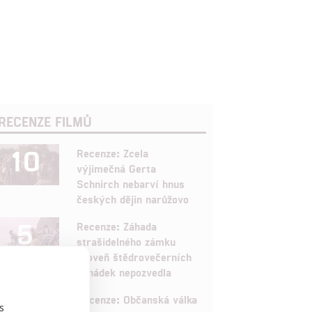
RECENZE FILMŮ
10
Recenze: Zcela
výjimečná Gerta
Schnirch nebarví hnus
českých dějin narůžovo
5
Recenze: Záhada
strašidelného zámku
úroveň štědrovečerních
pohádek nepozvedla
8
Recenze: Občanská válka
s