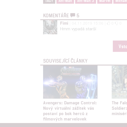
TAGY
Ant-Man
Ant-Man 3
Marvel
Michae
KOMENTÁŘE
5
Fimi
| 04.11.2019 15:06 |
0
0
Hmm vypadá starší
Vst
SOUVISEJÍCÍ ČLÁNKY
Avengers: Damage Control:
The Fal
Nový virtuální zážitek vás
Soldier
postaví po bok herců z
minisér
filmových marvelovek