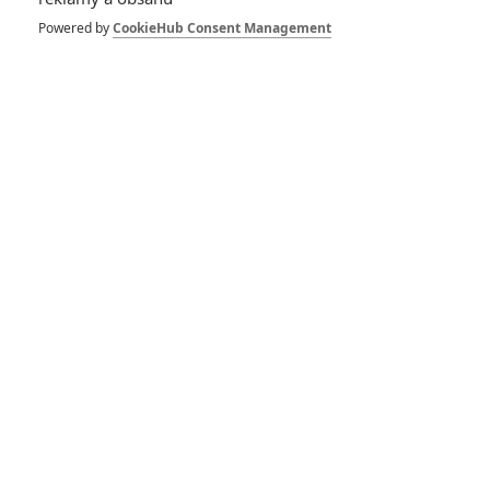
Kong mají krůček k
první příčce
Powered by
CookieHub Consent Management
pandemického žebříčku
Mortal Kombat ždímá
limity divácké
přístupnosti na
maximum
Ghost of Tsushima:
Videohru s osamělým
samurajem čeká filmová
adaptace
Mortal Kombat