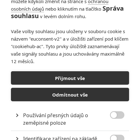
můžete kdykoli změnit na stránce s
ochranou
Správa
osobních údajů
nebo kliknutím na tlačítko
souhlasu
v levém dolním rohu.
Vaše volby souhlasu jsou uloženy v souboru cookie s
názvem "euconsent-v2" a v úložišti zařízení pod klíčem
"cookiehub-ac". Tyto prvky úložiště zaznamenávají
vaše signály souhlasu a jsou uchovávány maximálně
12 měsíců.
Přijmout vše
Warner Bros.
Filmová adaptace videohry Mortal Kombat (2021) | Fandíme
Odmítnout vše
filmu
Používání přesných údajů o
GALERIE

zeměpisné poloze
Identifikace zařízení na základě