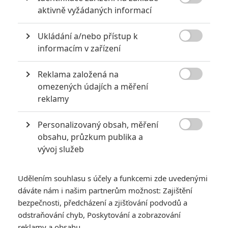

aktivně vyžádaných informací
Ukládání a/nebo přístup k

informacím v zařízení
KOMENTÁŘE
11
Reklama založená na

omezených údajích a měření
reklamy
janoo8
| 2021-04-15 18:23:25
Rodann: Já to myslel tak jestli ten co natáčel ten kinorip,
Personalizovaný obsah, měření
ten záznam nějak neupravoval.

obsahu, průzkum publika a
vývoj služeb
Vstoupit do diskuze
Udělením souhlasu s účely a funkcemi zde uvedenými
SOUVISEJÍCÍ ČLÁNKY
dáváte nám i našim partnerům možnost: Zajištění
bezpečnosti, předcházení a zjišťování podvodů a
odstraňování chyb, Poskytování a zobrazování
Box Office: Godzilla vs.
reklamy a obsahu