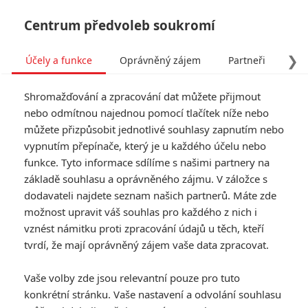
Centrum předvoleb soukromí
❯
Účely a funkce
Oprávněný zájem
Partneři
Pro
Tog
Shromažďování a zpracování dat můžete přijmout
navi
nebo odmítnou najednou pomocí tlačítek níže nebo
můžete přizpůsobit jednotlivé souhlasy zapnutím nebo
Mortal Kombat: Z natáčení
vypnutím přepínače, který je u každého účelu nebo
funkce. Tyto informace sdílíme s našimi partnery na
brutálních fatalit se
základě souhlasu a oprávněného zájmu. V záložce s
hlavnímu herci udělalo
dodavateli najdete seznam našich partnerů. Máte zde
možnost upravit váš souhlas pro každého z nich i
nevolno
vznést námitku proti zpracování údajů u těch, kteří
tvrdí, že mají oprávněný zájem vaše data zpracovat.
Napsal:
kotilion
, 15.04.2021 09:00
Vaše volby zde jsou relevantní pouze pro tuto
konkrétní stránku. Vaše nastavení a odvolání souhlasu
« Předchozí
Další »