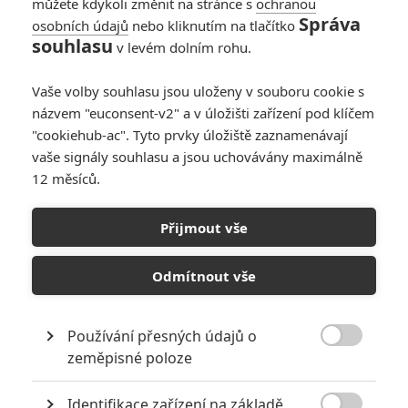
můžete kdykoli změnit na stránce s
ochranou
Správa
osobních údajů
nebo kliknutím na tlačítko
souhlasu
v levém dolním rohu.
Vaše volby souhlasu jsou uloženy v souboru cookie s
názvem "euconsent-v2" a v úložišti zařízení pod klíčem
"cookiehub-ac". Tyto prvky úložiště zaznamenávají
vaše signály souhlasu a jsou uchovávány maximálně
12 měsíců.
Warner Bros.
Videoherní film Mortal Kombat (2021) | Fandíme filmu
Přijmout vše
GALERIE
Odmítnout vše
Používání přesných údajů o

zeměpisné poloze
Identifikace zařízení na základě