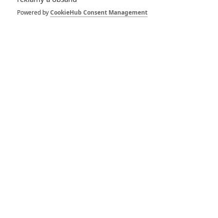
Powered by
CookieHub Consent Management
Mortal Kombat ždímá
limity divácké
přístupnosti na
maximum
Ghost of Tsushima:
Videohru s osamělým
samurajem čeká filmová
adaptace
Mortal Kombat
23.04.2021 | USA, Kanada
Akční, Dobrodružný
Info o filmu