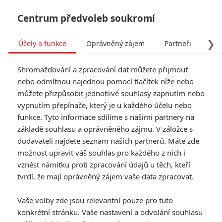
Centrum předvoleb soukromí
❯
Účely a funkce
Oprávněný zájem
Partneři
Pro
Tog
Shromažďování a zpracování dat můžete přijmout
navi
nebo odmítnou najednou pomocí tlačítek níže nebo
můžete přizpůsobit jednotlivé souhlasy zapnutím nebo
Mortal Kombat: Z natáčení
vypnutím přepínače, který je u každého účelu nebo
funkce. Tyto informace sdílíme s našimi partnery na
brutálních fatalit se
základě souhlasu a oprávněného zájmu. V záložce s
hlavnímu herci udělalo
dodavateli najdete seznam našich partnerů. Máte zde
možnost upravit váš souhlas pro každého z nich i
nevolno
vznést námitku proti zpracování údajů u těch, kteří
tvrdí, že mají oprávněný zájem vaše data zpracovat.
Napsal:
kotilion
, 15.04.2021 09:00
Vaše volby zde jsou relevantní pouze pro tuto
konkrétní stránku. Vaše nastavení a odvolání souhlasu
« Předchozí
Další »