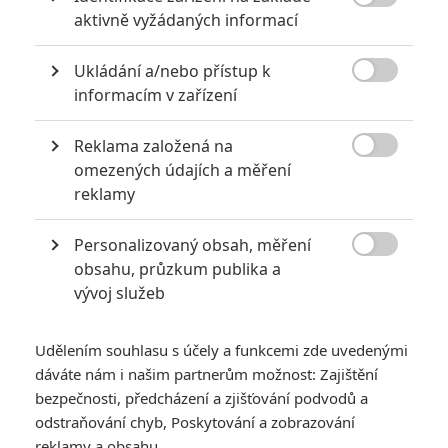

aktivně vyžádaných informací
KOMENTÁŘE
11
Ukládání a/nebo přístup k

informacím v zařízení
janoo8
| 2021-04-15 18:23:25
Reklama založená na
Rodann: Já to myslel tak jestli ten co natáčel ten kinorip,

ten záznam nějak neupravoval.
omezených údajích a měření
reklamy
Vstoupit do diskuze
Personalizovaný obsah, měření

obsahu, průzkum publika a
SOUVISEJÍCÍ ČLÁNKY
vývoj služeb
Box Office: Godzilla vs.
Udělením souhlasu s účely a funkcemi zde uvedenými
Kong mají krůček k
dáváte nám i našim partnerům možnost: Zajištění
první příčce
bezpečnosti, předcházení a zjišťování podvodů a
pandemického žebříčku
odstraňování chyb, Poskytování a zobrazování
reklamy a obsahu