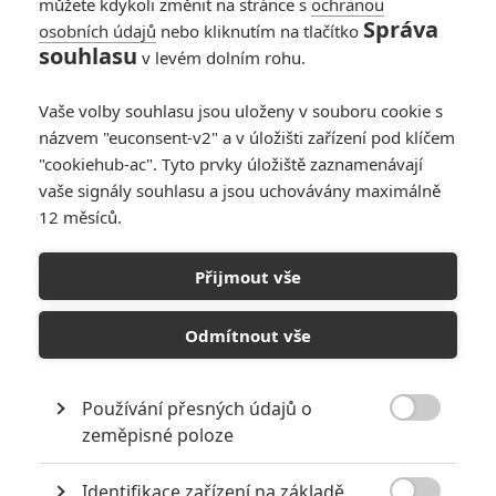
můžete kdykoli změnit na stránce s
ochranou
Správa
osobních údajů
nebo kliknutím na tlačítko
souhlasu
v levém dolním rohu.
Vaše volby souhlasu jsou uloženy v souboru cookie s
názvem "euconsent-v2" a v úložišti zařízení pod klíčem
"cookiehub-ac". Tyto prvky úložiště zaznamenávají
vaše signály souhlasu a jsou uchovávány maximálně
12 měsíců.
Warner Bros.
Videoherní film Mortal Kombat (2021) | Fandíme filmu
Přijmout vše
GALERIE
Odmítnout vše
Používání přesných údajů o

zeměpisné poloze
Identifikace zařízení na základě