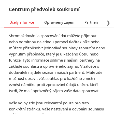
Centrum předvoleb soukromí
❯
Účely a funkce
Oprávněný zájem
Partneři
Pro
Tog
Shromažďování a zpracování dat můžete přijmout
navi
nebo odmítnou najednou pomocí tlačítek níže nebo
můžete přizpůsobit jednotlivé souhlasy zapnutím nebo
Mortal Kombat: Z natáčení
vypnutím přepínače, který je u každého účelu nebo
funkce. Tyto informace sdílíme s našimi partnery na
brutálních fatalit se
základě souhlasu a oprávněného zájmu. V záložce s
hlavnímu herci udělalo
dodavateli najdete seznam našich partnerů. Máte zde
možnost upravit váš souhlas pro každého z nich i
nevolno
vznést námitku proti zpracování údajů u těch, kteří
tvrdí, že mají oprávněný zájem vaše data zpracovat.
Napsal:
kotilion
, 15.04.2021 09:00
Vaše volby zde jsou relevantní pouze pro tuto
konkrétní stránku. Vaše nastavení a odvolání souhlasu
« Předchozí
Další »