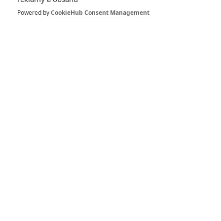
Powered by
CookieHub Consent Management
Mortal Kombat ždímá
limity divácké
přístupnosti na
maximum
Ghost of Tsushima:
Videohru s osamělým
samurajem čeká filmová
adaptace
Mortal Kombat
23.04.2021 | USA, Kanada
Akční, Dobrodružný
Info o filmu