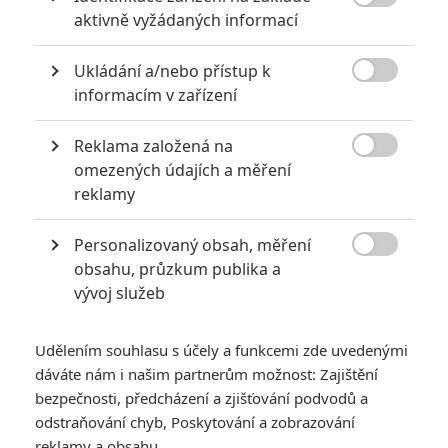

KOMENTÁŘE
11
aktivně vyžádaných informací
Ukládání a/nebo přístup k

informacím v zařízení
janoo8
| 2021-04-15 18:23:25
Rodann: Já to myslel tak jestli ten co natáčel ten kinorip,
Reklama založená na
ten záznam nějak neupravoval.

omezených údajích a měření
reklamy
Vstoupit do diskuze
Personalizovaný obsah, měření

obsahu, průzkum publika a
SOUVISEJÍCÍ ČLÁNKY
vývoj služeb
Box Office: Godzilla vs.
Kong mají krůček k
Udělením souhlasu s účely a funkcemi zde uvedenými
první příčce
dáváte nám i našim partnerům možnost: Zajištění
pandemického žebříčku
bezpečnosti, předcházení a zjišťování podvodů a
odstraňování chyb, Poskytování a zobrazování
reklamy a obsahu