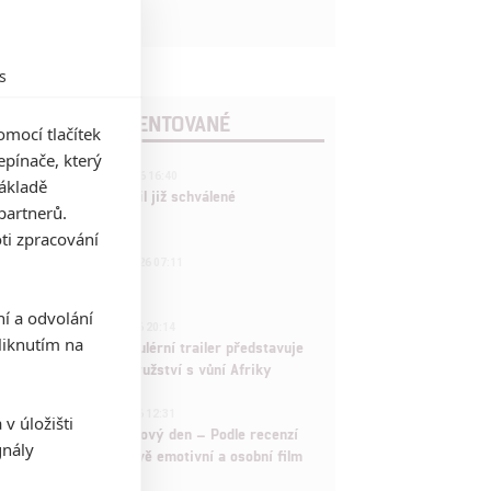
s
POSLEDNÍ KOMENTOVANÉ
mocí tlačítek
pínače, který
3
ČLÁNEK | 01.08.2026 16:40
základě
Marvel nečekaně zrušil již schválené
partnerů.
pokračování
ti zpracování
433
FILM | 01.08.2026 07:11
拆彈專家
ní a odvolání
1
ČLÁNEK | 30.07.2026 20:14
iknutím na
Děti krve a kostí: Regulérní trailer představuje
akční fantasy dobrodružství s vůní Afriky
1
ČLÁNEK | 30.07.2026 12:31
v úložišti
Spider-Man: Zbrusu nový den – Podle recenzí
gnály
máme čekat překvapivě emotivní a osobní film