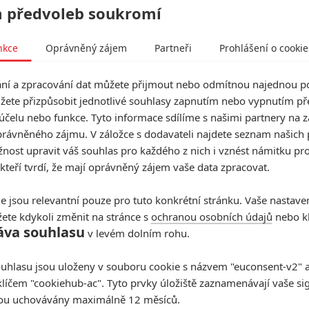
 předvoleb soukromí
HBO
ý trojúhelník bratrů ze Hry o trůny | Fandíme filmu
nkce
Oprávněný zájem
Partneři
Prohlášení o cookie
í a zpracování dat můžete přijmout nebo odmítnou najednou po
žete přizpůsobit jednotlivé souhlasy zapnutím nebo vypnutím pře
účelu nebo funkce. Tyto informace sdílíme s našimi partnery na 
rávněného zájmu. V záložce s dodavateli najdete seznam našich 
ost upravit váš souhlas pro každého z nich i vznést námitku pro
 kteří tvrdí, že mají oprávněný zájem vaše data zpracovat.
e jsou relevantní pouze pro tuto konkrétní stránku. Vaše nastave
ete kdykoli změnit na stránce s
ochranou osobních údajů
nebo kl
áva souhlasu
v levém dolním rohu.
uhlasu jsou uloženy v souboru cookie s názvem "euconsent-v2" a 
klíčem "cookiehub-ac". Tyto prvky úložiště zaznamenávají vaše si
sou uchovávány maximálně 12 měsíců.