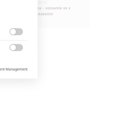
1
ČLÁNEK | 30.07.2026 03:42
Velké preview: Odyssea - seznamte se s
maximálně nabitým obsazením


ent Management



rtnerům
ání chyb,