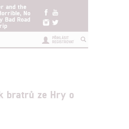
er and the
Horrible, No
ry Bad Road
rip
PŘIHLÁSIT
REGISTROVAT
k bratrů ze Hry o