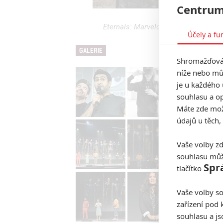
Centrum
Eternals: Marvelovka přinese milostn
Účely a fu
GALERIE
Shromažďován
níže nebo mů
je u každého 
souhlasu a op
Máte zde možn
údajů u těch,
Vaše volby zd
souhlasu můž
Spr
tlačítko
Vaše volby so
zařízení pod 
souhlasu a j