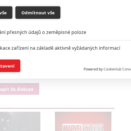
vše
Odmítnout vše
ání přesných údajů o zeměpisné poloze
ikace zařízení na základě aktivně vyžádaných informací
í a/nebo přístup k informacím v zařízení
stavení
Powered by
CookieHub Cons
a založená na omezených údajích a měření reklamy
oupit do diskuze
alizovaný obsah, měření obsahu, průzkum publika a vývoj
hlasu s účely a funkcemi zde uvedenými dáváte nám i našim pa
štění bezpečnosti, předcházení a zjišťování podvodů a odstraňov