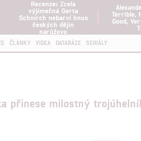
Recenze: Zcela
Alexand
výjimečná Gerta
Terrible, 
Schnirch nebarví hnus
Good, Ve
českých dějin
T
narůžovo
ZE
ČLÁNKY
VIDEA
DATABÁZE
SERIÁLY
a přinese milostný trojúhelní