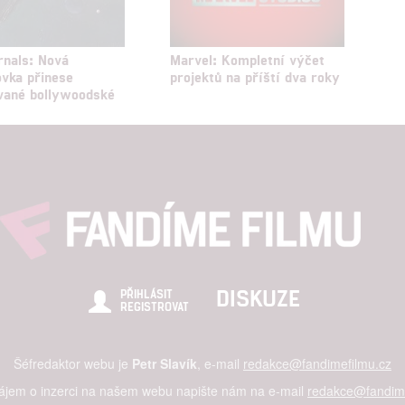
a zobrazování reklamy a obsahu
rnals: Nová
Marvel: Kompletní výčet
vka přinese
projektů na příští dva roky
vané bollywoodské
DISKUZE
PŘIHLÁSIT
REGISTROVAT
Šéfredaktor webu je
Petr Slavík
, e-mail
redakce@fandimefilmu.cz
zájem o inzerci na našem webu napište nám na e-mail
redakce@fandime