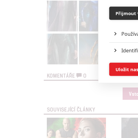
Přijmout 
Použív
Identif
Ukládán
Uložit na
KOMENTÁŘE
0
Reklam
Vst
Person
služeb
SOUVISEJÍCÍ ČLÁNKY
Udělením sou
možnost: Zaji