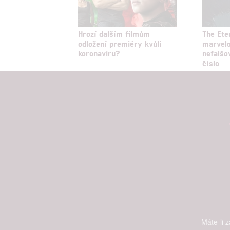
Poskytování 
Hrozí dalším filmům
The Ete
odložení premiéry kvůli
marvelo
koronaviru?
nefalšo
číslo
Máte-li 