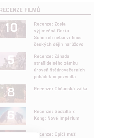
RECENZE FILMŮ
10
Recenze: Zcela
výjimečná Gerta
Schnirch nebarví hnus
českých dějin narůžovo
5
Recenze: Záhada
strašidelného zámku
úroveň štědrovečerních
pohádek nepozvedla
8
Recenze: Občanská válka
6
Recenze: Godzilla x
Kong: Nové impérium
8
Recenze: Opičí muž