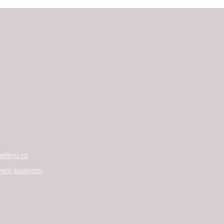
filmu.cz
vení soukromí