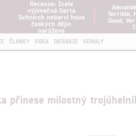
Recenze: Zcela
Alexand
výjimečná Gerta
Terrible, 
Schnirch nebarví hnus
Good, Ve
českých dějin
T
narůžovo
ZE
ČLÁNKY
VIDEA
DATABÁZE
SERIÁLY
a přinese milostný trojúhelní