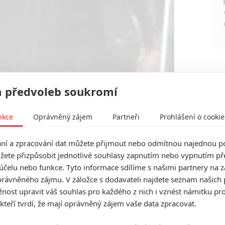
 předvoleb soukromí
nkce
Oprávněný zájem
Partneři
Prohlášení o cookie
í a zpracování dat můžete přijmout nebo odmítnou najednou po
žete přizpůsobit jednotlivé souhlasy zapnutím nebo vypnutím pře
účelu nebo funkce. Tyto informace sdílíme s našimi partnery na 
rávněného zájmu. V záložce s dodavateli najdete seznam našich 
ost upravit váš souhlas pro každého z nich i vznést námitku pro
 kteří tvrdí, že mají oprávněný zájem vaše data zpracovat.