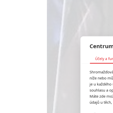
Centrum
Účely a fu
Shromažďován
níže nebo mů
je u každého 
souhlasu a op
Máte zde možn
údajů u těch,