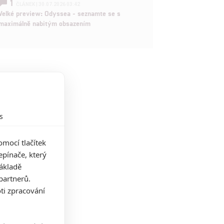
1
ČLÁNEK | 30.07.2026 03:42
Velké preview: Odyssea - seznamte se s
maximálně nabitým obsazením
s
mocí tlačítek
pínače, který
základě
partnerů.
ti zpracování