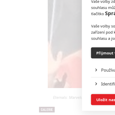
Vaše volby zd
souhlasu můž
Spr
tlačítko
Vaše volby so
zařízení pod 
souhlasu a j
Přijmout 
Použív
Identif
Ukládán
Eternals: Marvelovka přinese milostn
Uložit na
GALERIE
Reklam