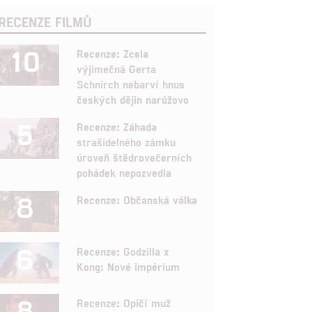
RECENZE FILMŮ
10
Recenze: Zcela
výjimečná Gerta
Schnirch nebarví hnus
českých dějin narůžovo
5
Recenze: Záhada
strašidelného zámku
úroveň štědrovečerních
pohádek nepozvedla
8
Recenze: Občanská válka
6
Recenze: Godzilla x
Kong: Nové impérium
8
Recenze: Opičí muž