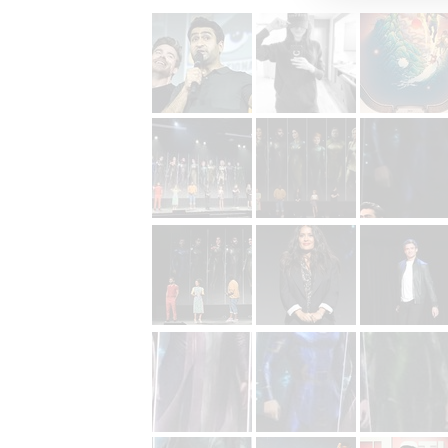
Person
služeb
Udělením sou
možnost: Zaji
Poskytování 