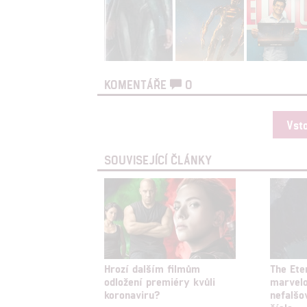
KOMENTÁŘE
0
Vst
SOUVISEJÍCÍ ČLÁNKY
Hrozí dalším filmům
The Ete
odložení premiéry kvůli
marvelo
koronaviru?
nefalšo