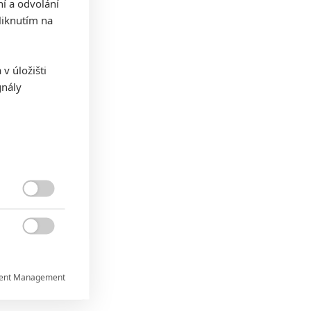
ní a odvolání
iknutím na
v úložišti
gnály


ent Management
