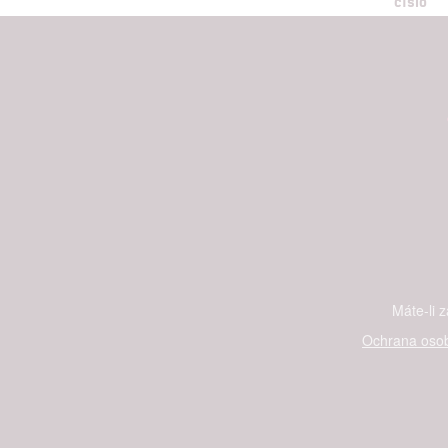
číslo
Máte-li 
Ochrana osob