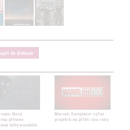
oupit do diskuze
rnals: Nová
Marvel: Kompletní výčet
vka přinese
projektů na příští dva roky
vané bollywoodské