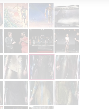
alizovaný obsah, měření obsahu, průzkum publika a vývoj
hlasu s účely a funkcemi zde uvedenými dáváte nám i našim pa
štění bezpečnosti, předcházení a zjišťování podvodů a odstraňov
a zobrazování reklamy a obsahu