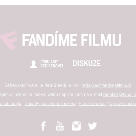
DISKUZE
PŘIHLÁSIT
REGISTROVAT
Šéfredaktor webu je
Petr Slavík
, e-mail
redakce@fandimefilmu.cz
zájem o inzerci na našem webu napište nám na e-mail
redakce@fandime
ních údajů
|
Zásady používání cookies
|
Pravidla webu
|
Upravit nasta