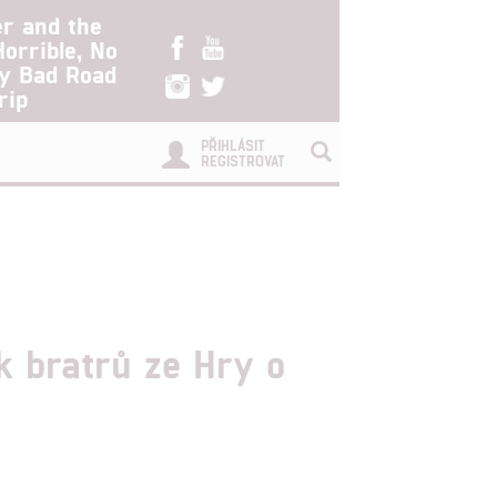
er and the
Horrible, No
ry Bad Road
rip
PŘIHLÁSIT
REGISTROVAT
k bratrů ze Hry o