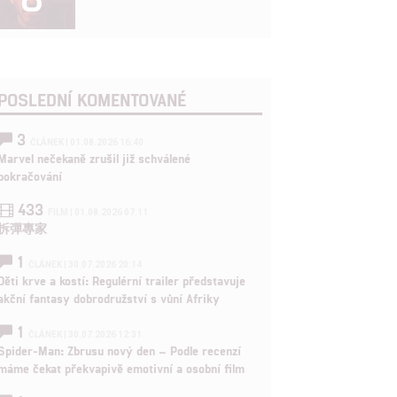
POSLEDNÍ KOMENTOVANÉ
3
ČLÁNEK | 01.08.2026 16:40
Marvel nečekaně zrušil již schválené
pokračování
433
FILM | 01.08.2026 07:11
拆彈專家
1
ČLÁNEK | 30.07.2026 20:14
Děti krve a kostí: Regulérní trailer představuje
akční fantasy dobrodružství s vůní Afriky
1
ČLÁNEK | 30.07.2026 12:31
Spider-Man: Zbrusu nový den – Podle recenzí
máme čekat překvapivě emotivní a osobní film