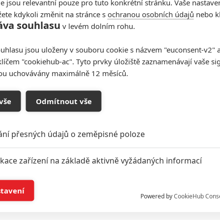
e jsou relevantní pouze pro tuto konkrétní stránku. Vaše nastave
ete kdykoli změnit na stránce s
ochranou osobních údajů
nebo kl
áva souhlasu
v levém dolním rohu.
uhlasu jsou uloženy v souboru cookie s názvem "euconsent-v2" a 
klíčem "cookiehub-ac". Tyto prvky úložiště zaznamenávají vaše si
sou uchovávány maximálně 12 měsíců.
vše
Odmítnout vše
ání přesných údajů o zeměpisné poloze
ikace zařízení na základě aktivně vyžádaných informací
Marvel Studios
í a/nebo přístup k informacím v zařízení
ý trojúhelník bratrů ze Hry o trůny | Fandíme filmu
stavení
Powered by
CookieHub Cons
a založená na omezených údajích a měření reklamy