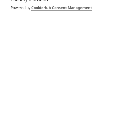
nefalšované
Powered by
CookieHub Consent Management
bollywoodské číslo
Marvel: Kompletní výčet
projektů na příští dva
roky
RECENZE FILMŮ
10
Recenze: Zcela výjimečná Gerta
Schnirch nebarví hnus českých dějin
narůžovo
5
Recenze: Záhada strašidelného
zámku úroveň štědrovečerních