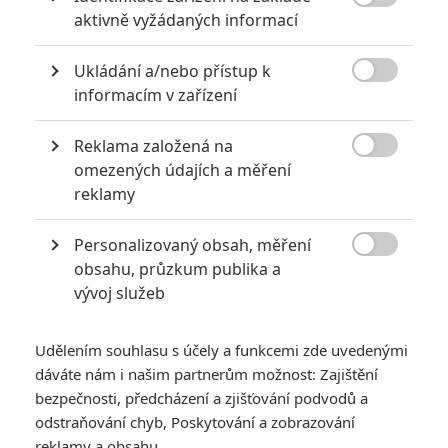

aktivně vyžádaných informací
Ukládání a/nebo přístup k
KOMENTÁŘE
0

informacím v zařízení
Reklama založená na
Vstoupit do diskuze

omezených údajích a měření
reklamy
SOUVISEJÍCÍ ČLÁNKY
Personalizovaný obsah, měření

obsahu, průzkum publika a
Hrozí dalším filmům
odložení premiéry kvůli
vývoj služeb
koronaviru?
Udělením souhlasu s účely a funkcemi zde uvedenými
dáváte nám i našim partnerům možnost: Zajištění
bezpečnosti, předcházení a zjišťování podvodů a
The Eternals: Nová
odstraňování chyb, Poskytování a zobrazování
marvelovka přinese
reklamy a obsahu