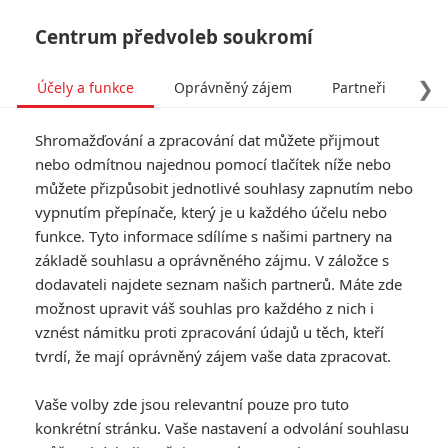
Centrum předvoleb soukromí
❯
Účely a funkce
Oprávněný zájem
Partneři
Pro
Tog
Shromažďování a zpracování dat můžete přijmout
navi
nebo odmítnou najednou pomocí tlačítek níže nebo
můžete přizpůsobit jednotlivé souhlasy zapnutím nebo
Eternals: Marvelovka
vypnutím přepínače, který je u každého účelu nebo
funkce. Tyto informace sdílíme s našimi partnery na
přinese milostný trojúhelník
základě souhlasu a oprávněného zájmu. V záložce s
bratrů ze Hry o trůny
dodavateli najdete seznam našich partnerů. Máte zde
možnost upravit váš souhlas pro každého z nich i
vznést námitku proti zpracování údajů u těch, kteří
Napsal:
kotilion
, 14.03.2020 13:17
tvrdí, že mají oprávněný zájem vaše data zpracovat.
« Předchozí
Další »
Vaše volby zde jsou relevantní pouze pro tuto
konkrétní stránku. Vaše nastavení a odvolání souhlasu