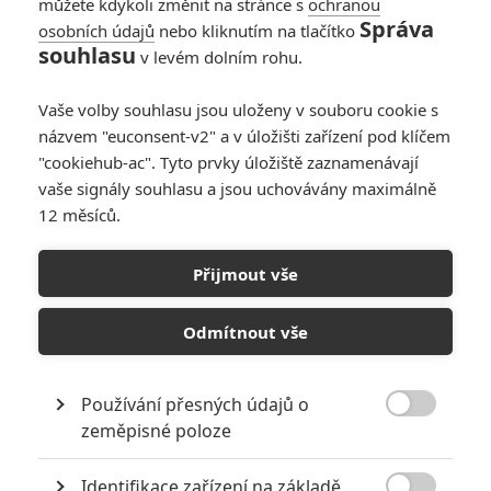
můžete kdykoli změnit na stránce s
ochranou
Správa
osobních údajů
nebo kliknutím na tlačítko
souhlasu
v levém dolním rohu.
Vaše volby souhlasu jsou uloženy v souboru cookie s
názvem "euconsent-v2" a v úložišti zařízení pod klíčem
"cookiehub-ac". Tyto prvky úložiště zaznamenávají
vaše signály souhlasu a jsou uchovávány maximálně
12 měsíců.
Přijmout vše
Marvel Studios
Eternals - obsazení filmu | Fandíme filmu
Odmítnout vše
GALERIE
Používání přesných údajů o

zeměpisné poloze
Identifikace zařízení na základě