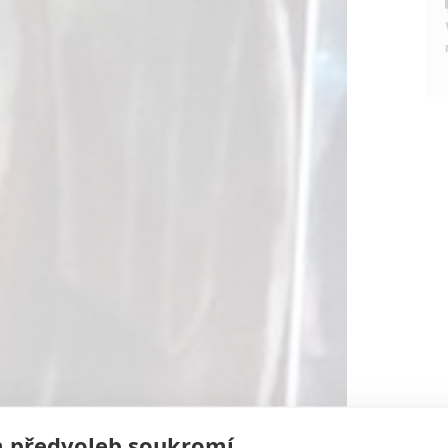
 předvoleb soukromí