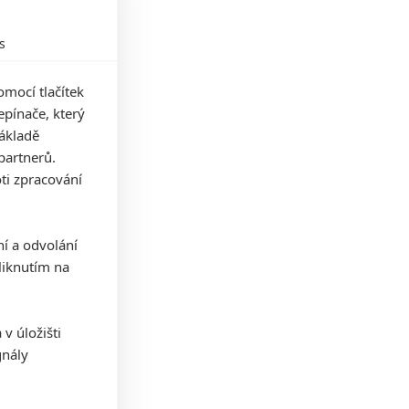
s
mocí tlačítek
pínače, který
základě
partnerů.
ti zpracování
ní a odvolání
iknutím na
v úložišti
gnály