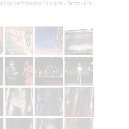
ý trojúhelník bratrů ze Hry o trůny | Fandíme filmu