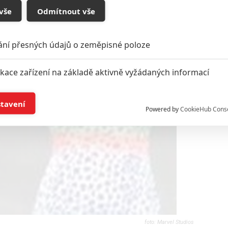
vše
Odmítnout vše
ání přesných údajů o zeměpisné poloze
ikace zařízení na základě aktivně vyžádaných informací
í a/nebo přístup k informacím v zařízení
stavení
Powered by
CookieHub Cons
a založená na omezených údajích a měření reklamy
alizovaný obsah, měření obsahu, průzkum publika a vývoj
hlasu s účely a funkcemi zde uvedenými dáváte nám i našim pa
štění bezpečnosti, předcházení a zjišťování podvodů a odstraňov
a zobrazování reklamy a obsahu
Marvel Studios