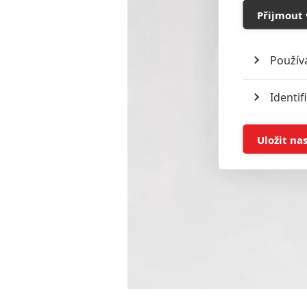
Přijmout 
Použív
Identif
Ukládán
Uložit na
Reklam
Person
služeb
Udělením sou
možnost: Zaji
Poskytování 