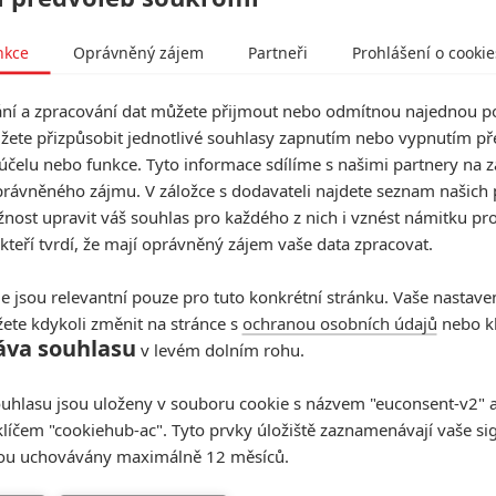
nkce
Oprávněný zájem
Partneři
Prohlášení o cookie
í a zpracování dat můžete přijmout nebo odmítnou najednou po
žete přizpůsobit jednotlivé souhlasy zapnutím nebo vypnutím pře
účelu nebo funkce. Tyto informace sdílíme s našimi partnery na 
rávněného zájmu. V záložce s dodavateli najdete seznam našich 
ost upravit váš souhlas pro každého z nich i vznést námitku pro
 kteří tvrdí, že mají oprávněný zájem vaše data zpracovat.
e jsou relevantní pouze pro tuto konkrétní stránku. Vaše nastave
ete kdykoli změnit na stránce s
ochranou osobních údajů
nebo kl
áva souhlasu
v levém dolním rohu.
uhlasu jsou uloženy v souboru cookie s názvem "euconsent-v2" a 
klíčem "cookiehub-ac". Tyto prvky úložiště zaznamenávají vaše si
sou uchovávány maximálně 12 měsíců.