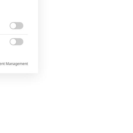


ent Management



rtnerům
ání chyb,