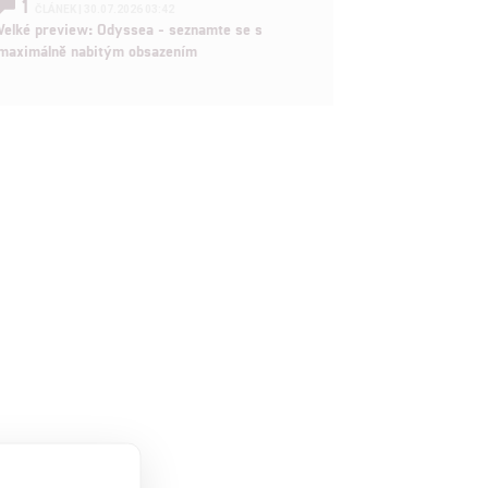
1
ČLÁNEK | 30.07.2026 03:42
Velké preview: Odyssea - seznamte se s
maximálně nabitým obsazením