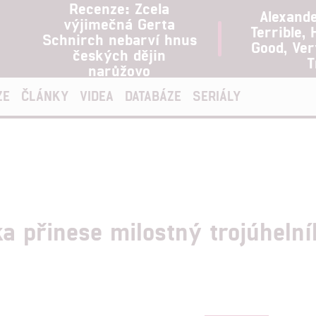
Recenze: Zcela
Alexand
výjimečná Gerta
Terrible, 
Schnirch nebarví hnus
Good, Ve
českých dějin
T
narůžovo
ZE
ČLÁNKY
VIDEA
DATABÁZE
SERIÁLY
a přinese milostný trojúhelní