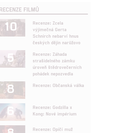
RECENZE FILMŮ
10
Recenze: Zcela
výjimečná Gerta
Schnirch nebarví hnus
českých dějin narůžovo
5
Recenze: Záhada
strašidelného zámku
úroveň štědrovečerních
pohádek nepozvedla
8
Recenze: Občanská válka
6
Recenze: Godzilla x
Kong: Nové impérium
8
Recenze: Opičí muž