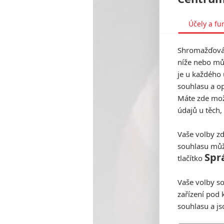
Účely a fu
Shromažďován
níže nebo mů
je u každého 
souhlasu a op
Máte zde možn
údajů u těch,
Vaše volby zd
souhlasu můž
Spr
tlačítko
Vaše volby so
zařízení pod 
souhlasu a j