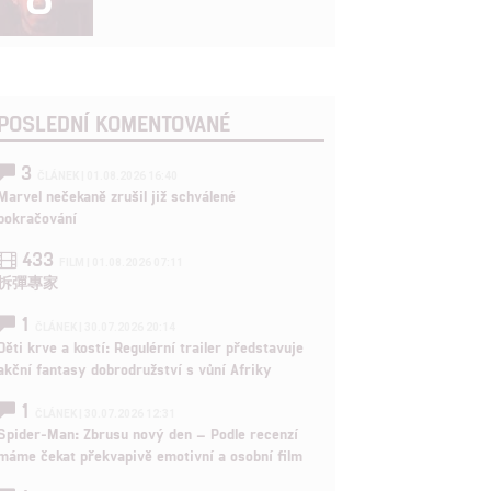
POSLEDNÍ KOMENTOVANÉ
3
ČLÁNEK | 01.08.2026 16:40
Marvel nečekaně zrušil již schválené
pokračování
433
FILM | 01.08.2026 07:11
拆彈專家
1
ČLÁNEK | 30.07.2026 20:14
Děti krve a kostí: Regulérní trailer představuje
akční fantasy dobrodružství s vůní Afriky
1
ČLÁNEK | 30.07.2026 12:31
Spider-Man: Zbrusu nový den – Podle recenzí
máme čekat překvapivě emotivní a osobní film