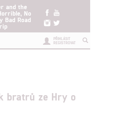
er and the
Horrible, No
ry Bad Road
rip
PŘIHLÁSIT
REGISTROVAT
k bratrů ze Hry o