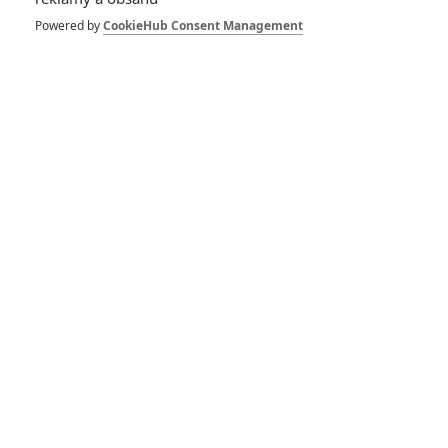
Powered by
CookieHub Consent Management
Meč v kameni: Disney
natočí svojí verzi Krále
Artuše
Isle of Dogs: Animovaná
novinka Wese Andersona
je okouzlující
Pinocchio se odsouvá,
del Toro se pustí do
Crimson Peak