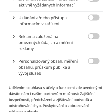

aktivně vyžádaných informací
KOMENTÁŘE
0
Ukládání a/nebo přístup k

informacím v zařízení
Vstoupit do diskuze
Reklama založená na
SOUVISEJÍCÍ ČLÁNKY

omezených údajích a měření
reklamy
Pinocchio: Guillermo del
Toro chystá
Personalizovaný obsah, měření
animovaného dřeváčka

obsahu, průzkum publika a
vývoj služeb
Udělením souhlasu s účely a funkcemi zde uvedenými
The Beastlies: J.J.
dáváte nám i našim partnerům možnost: Zajištění
Abrams chystá svět
bezpečnosti, předcházení a zjišťování podvodů a
hračkářských potvůrek
odstraňování chyb, Poskytování a zobrazování
reklamy a obsahu