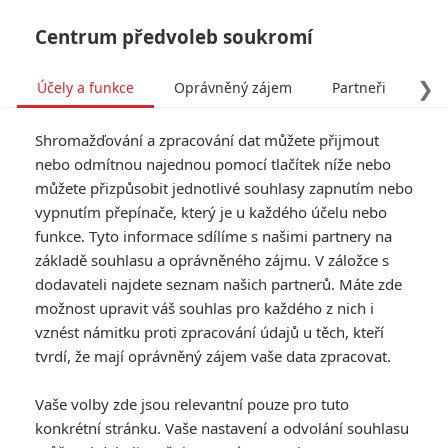
Centrum předvoleb soukromí
❯
Účely a funkce
Oprávněný zájem
Partneři
Pro
Tog
Shromažďování a zpracování dat můžete přijmout
navi
nebo odmítnou najednou pomocí tlačítek níže nebo
můžete přizpůsobit jednotlivé souhlasy zapnutím nebo
Pinocchio Guillerma del
vypnutím přepínače, který je u každého účelu nebo
funkce. Tyto informace sdílíme s našimi partnery na
Tora rozhodně nebude pro
základě souhlasu a oprávněného zájmu. V záložce s
děti
dodavateli najdete seznam našich partnerů. Máte zde
možnost upravit váš souhlas pro každého z nich i
vznést námitku proti zpracování údajů u těch, kteří
Napsal:
Anarvin
, 02.01.2019 10:11
tvrdí, že mají oprávněný zájem vaše data zpracovat.
« Předchozí
Další »
Vaše volby zde jsou relevantní pouze pro tuto
konkrétní stránku. Vaše nastavení a odvolání souhlasu