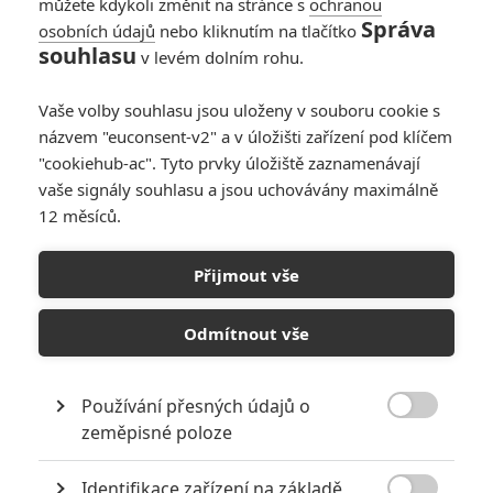
můžete kdykoli změnit na stránce s
ochranou
Správa
osobních údajů
nebo kliknutím na tlačítko
souhlasu
v levém dolním rohu.
Vaše volby souhlasu jsou uloženy v souboru cookie s
názvem "euconsent-v2" a v úložišti zařízení pod klíčem
"cookiehub-ac". Tyto prvky úložiště zaznamenávají
vaše signály souhlasu a jsou uchovávány maximálně
Guillermo del Toro
12 měsíců.
Pinocchio Guillerma del Tora rozhodně nebude pro děti |
Fandíme filmu
Přijmout vše
GALERIE
Odmítnout vše
Používání přesných údajů o

zeměpisné poloze
Identifikace zařízení na základě