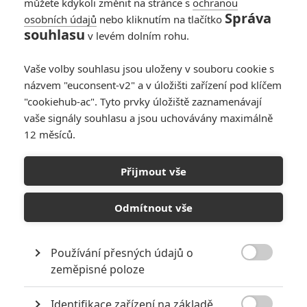
můžete kdykoli změnit na stránce s
ochranou
Správa
osobních údajů
nebo kliknutím na tlačítko
souhlasu
v levém dolním rohu.
Vaše volby souhlasu jsou uloženy v souboru cookie s
názvem "euconsent-v2" a v úložišti zařízení pod klíčem
"cookiehub-ac". Tyto prvky úložiště zaznamenávají
vaše signály souhlasu a jsou uchovávány maximálně
12 měsíců.
The Beastlies: J.J. Abrams
chystá svět hračkářských
Přijmout vše
potvůrek
Odmítnout vše
Napsal:
Petr Slavík - (Anarvin)
, 19.02.2018 15:21
Používání přesných údajů o

zeměpisné poloze
Identifikace zařízení na základě