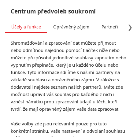
Centrum předvoleb soukromí
❯
Účely a funkce
Oprávněný zájem
Partneři
Pro
Tog
Shromažďování a zpracování dat můžete přijmout
navi
nebo odmítnou najednou pomocí tlačítek níže nebo
můžete přizpůsobit jednotlivé souhlasy zapnutím nebo
vypnutím přepínače, který je u každého účelu nebo
funkce. Tyto informace sdílíme s našimi partnery na
základě souhlasu a oprávněného zájmu. V záložce s
dodavateli najdete seznam našich partnerů. Máte zde
možnost upravit váš souhlas pro každého z nich i
vznést námitku proti zpracování údajů u těch, kteří
tvrdí, že mají oprávněný zájem vaše data zpracovat.
Vaše volby zde jsou relevantní pouze pro tuto
konkrétní stránku. Vaše nastavení a odvolání souhlasu