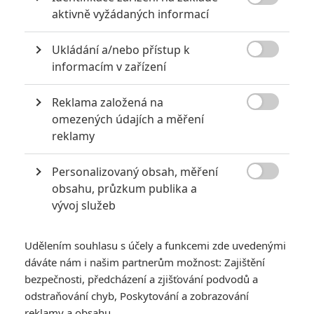

aktivně vyžádaných informací
Ukládání a/nebo přístup k

informacím v zařízení
Reklama založená na

omezených údajích a měření
Zobrazit dalších 11 obrázků
reklamy
Personalizovaný obsah, měření
Nejen tajuplné sci-fi vydělávají miliony, občas člověk

obsahu, průzkum publika a
potřebuje zabrousit také na pole rodinné zábavy.
vývoj služeb
J.J. Abrams
se se svojí společností
Bad Robot
pouští do
dalšího velkého projektu. Před lety čirou náhodou vešel se
Udělením souhlasu s účely a funkcemi zde uvedenými
synem do krámu, kde na pultě stáli
The Beastlies
, malé
dáváte nám i našim partnerům možnost: Zajištění
sošky barevných potvůrek, které ve svém volném čase
bezpečnosti, předcházení a zjišťování podvodů a
odstraňování chyb, Poskytování a zobrazování
vyráběla sochařka
Leslie Levings
. Do dneška jich vyrobila
reklamy a obsahu