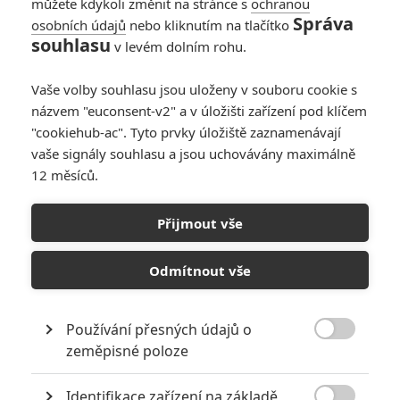
můžete kdykoli změnit na stránce s
ochranou
Správa
osobních údajů
nebo kliknutím na tlačítko
souhlasu
v levém dolním rohu.
Vaše volby souhlasu jsou uloženy v souboru cookie s
názvem "euconsent-v2" a v úložišti zařízení pod klíčem
"cookiehub-ac". Tyto prvky úložiště zaznamenávají
vaše signály souhlasu a jsou uchovávány maximálně
12 měsíců.
Meč v kameni: Disney
natočí svojí verzi Krále
Přijmout vše
Artuše
Odmítnout vše
Napsal:
Petr Slavík - (Anarvin)
, 22.01.2018 06:16
Používání přesných údajů o

zeměpisné poloze
Identifikace zařízení na základě