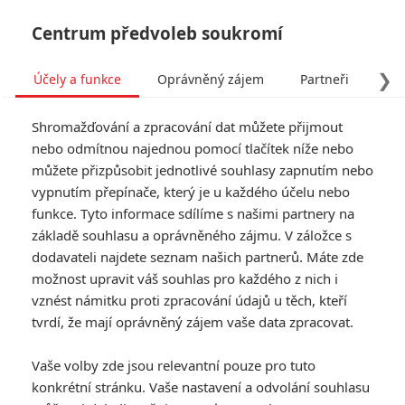
Centrum předvoleb soukromí
❯
Účely a funkce
Oprávněný zájem
Partneři
Pro
Tog
Shromažďování a zpracování dat můžete přijmout
navi
nebo odmítnou najednou pomocí tlačítek níže nebo
můžete přizpůsobit jednotlivé souhlasy zapnutím nebo
vypnutím přepínače, který je u každého účelu nebo
funkce. Tyto informace sdílíme s našimi partnery na
základě souhlasu a oprávněného zájmu. V záložce s
dodavateli najdete seznam našich partnerů. Máte zde
možnost upravit váš souhlas pro každého z nich i
vznést námitku proti zpracování údajů u těch, kteří
tvrdí, že mají oprávněný zájem vaše data zpracovat.
Vaše volby zde jsou relevantní pouze pro tuto
konkrétní stránku. Vaše nastavení a odvolání souhlasu