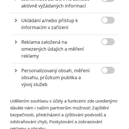

aktivně vyžádaných informací
Ukládání a/nebo přístup k

informacím v zařízení
Reklama založená na

omezených údajích a měření
Zobrazit další 4 obrázky
reklamy
Personalizovaný obsah, měření
Hororový tvůrce zrežíruje další hranou verzi Disneyho

obsahu, průzkum publika a
animáku.
vývoj služeb
Disney
si s hranými předělávkami svých animáků nedá pokoj.
Už jsme viděli Šípkovou Růženku (
Maleficent
),
Popelku
,
Udělením souhlasu s účely a funkcemi zde uvedenými
Knihu džunglí
,
Mého kamaráda draka
(i když ten zapadá do
dáváte nám i našim partnerům možnost: Zajištění
seznamu jen napůl) a
Krásku a zvíře
. Do budoucna se chystají
bezpečnosti, předcházení a zjišťování podvodů a
odstraňování chyb, Poskytování a zobrazování
Aladin
,
Dumbo
,
Lví král
,
Pinocchio
pokračování
Knihy džunglí
,
reklamy a obsahu