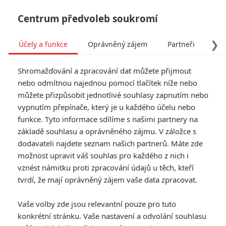
Centrum předvoleb soukromí
❯
Účely a funkce
Oprávněný zájem
Partneři
Pro
Tog
Shromažďování a zpracování dat můžete přijmout
navi
nebo odmítnou najednou pomocí tlačítek níže nebo
můžete přizpůsobit jednotlivé souhlasy zapnutím nebo
vypnutím přepínače, který je u každého účelu nebo
funkce. Tyto informace sdílíme s našimi partnery na
základě souhlasu a oprávněného zájmu. V záložce s
dodavateli najdete seznam našich partnerů. Máte zde
možnost upravit váš souhlas pro každého z nich i
vznést námitku proti zpracování údajů u těch, kteří
tvrdí, že mají oprávněný zájem vaše data zpracovat.
Vaše volby zde jsou relevantní pouze pro tuto
konkrétní stránku. Vaše nastavení a odvolání souhlasu