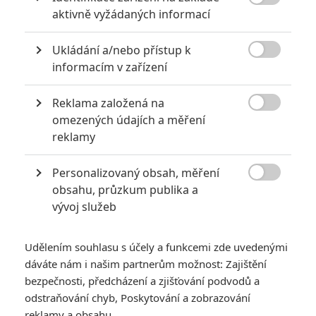

aktivně vyžádaných informací
Ukládání a/nebo přístup k

informacím v zařízení
Reklama založená na

omezených údajích a měření
reklamy
Co se stalo Pinocchiovi? A co nového jsme se dozvěděli
o hororu Crimson Peak?
Personalizovaný obsah, měření

Hned po dokončení očekávaného sci-fi
Pacific Rim
, se začne
obsahu, průzkum publika a
vývoj služeb
režisér
Guillermo del Toro
(
Hellboy, Faunův labyrint
)
poohlížet po něčem novém. Nějakou dobu to vypadalo, že by
se mohl dát do pohybu animovaný
Pinocchio
, jenže investor
Udělením souhlasu s účely a funkcemi zde uvedenými
dáváte nám i našim partnerům možnost: Zajištění
se po neúspěchu obdobně působícího
Frankenweenieho
bezpečnosti, předcházení a zjišťování podvodů a
zalekl, a tak se del Toro může soustředit na jiný, dlouho
odstraňování chyb, Poskytování a zobrazování
rozpracovaný projekt. I díky dobré spolupráci na zmiňovaném
reklamy a obsahu