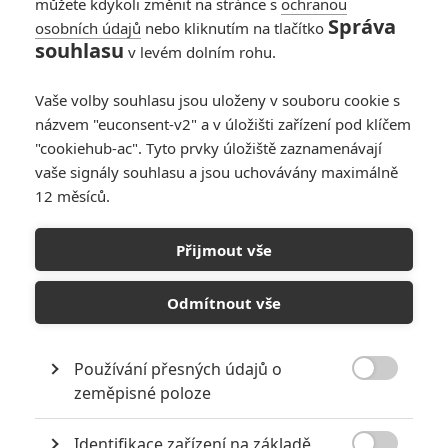
můžete kdykoli změnit na stránce s
ochranou
Správa
osobních údajů
nebo kliknutím na tlačítko
souhlasu
v levém dolním rohu.
Vaše volby souhlasu jsou uloženy v souboru cookie s
názvem "euconsent-v2" a v úložišti zařízení pod klíčem
"cookiehub-ac". Tyto prvky úložiště zaznamenávají
vaše signály souhlasu a jsou uchovávány maximálně
12 měsíců.
Pinocchio se odsouvá, del
Toro se pustí do Crimson
Přijmout vše
Peak
Odmítnout vše
Napsal:
Tomáš Madej - (ID)
, 02.02.2013 23:15
Používání přesných údajů o

zeměpisné poloze
Identifikace zařízení na základě