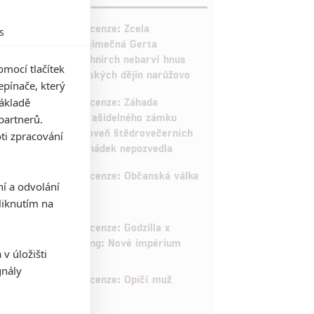
10
Recenze: Zcela
s
výjimečná Gerta
Schnirch nebarví hnus
mocí tlačítek
českých dějin narůžovo
pínače, který
5
Recenze: Záhada
základě
strašidelného zámku
partnerů.
úroveň štědrovečerních
ti zpracování
pohádek nepozvedla
8
Recenze: Občanská válka
ní a odvolání
iknutím na
6
Recenze: Godzilla x
Kong: Nové impérium
v úložišti
gnály
8
Recenze: Opičí muž