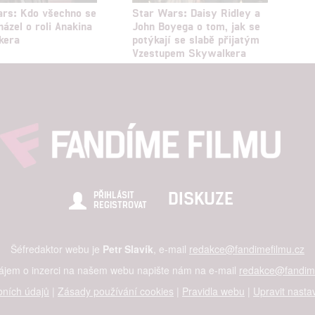
rs: Kdo všechno se
Star Wars: Daisy Ridley a
házel o roli Anakina
John Boyega o tom, jak se
kera
potýkají se slabě přijatým
Vzestupem Skywalkera
DISKUZE
PŘIHLÁSIT
REGISTROVAT
Šéfredaktor webu je
Petr Slavík
, e-mail
redakce@fandimefilmu.cz
zájem o inzerci na našem webu napište nám na e-mail
redakce@fandime
ních údajů
|
Zásady používání cookies
|
Pravidla webu
|
Upravit nasta