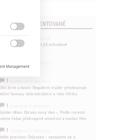
POSLEDNÍ KOMENTOVANÉ

3
ČLÁNEK | 01.08.2026 16:40
Marvel nečekaně zrušil již schválené

pokračování
433
FILM | 01.08.2026 07:11
ent Management

拆彈專家
1
ČLÁNEK | 30.07.2026 20:14

Děti krve a kostí: Regulérní trailer představuje
akční fantasy dobrodružství s vůní Afriky

1
ČLÁNEK | 30.07.2026 12:31
Spider-Man: Zbrusu nový den – Podle recenzí
máme čekat překvapivě emotivní a osobní film
rtnerům
ání chyb,
1
ČLÁNEK | 30.07.2026 03:42
Velké preview: Odyssea - seznamte se s