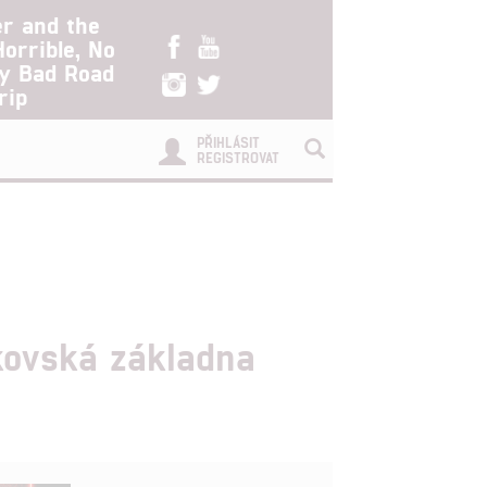
er and the
Horrible, No
ry Bad Road
rip
PŘIHLÁSIT
REGISTROVAT
kovská základna