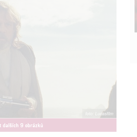
Lucasfilm
t dalších 9 obrázků