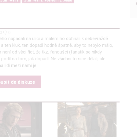
Star Wars
Star Wars: Poslední z Jediů
0
0
ého napadali na ulici a málem ho dohnali k sebevraždě.
a ten kluk, ten dopadl hodně špatně, aby to nebylo málo,
 není od věci říct, že tkz. fanoušci (fanatik se nikdy
odíl na tom, jak dopadl. Ne všichni to sice dělali, ale
a lidí mezi námi je.
oupit do diskuze