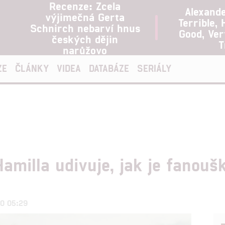
Recenze: Zcela
Alexand
výjimečná Gerta
Terrible, 
Schnirch nebarví hnus
Good, Ve
českých dějin
T
narůžovo
ZE
ČLÁNKY
VIDEA
DATABÁZE
SERIÁLY
amilla udivuje, jak je fanouš
20 05:29