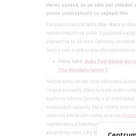
Herec uznává, že on sám měl ohledně s
pouze snaží vytvořit co nejlepší film.
Fanouškovská základna
Star Wars
je obec
nejnáročnějších na světě. V podstatě každý
připravit na to, že mezi fanoušky nevzbudí
části z nich s velkou pravděpodobností us
Čtěte také:
Boba Fett údajně dosta
The Mandalorianovi 3
Nebylo tomu tak ale vždy. Minimálně původ
i trojice prequelů, která byla při svém vyd
bouřlivou odezvu (pravda, v té době nebyl t
současných sequelů, které vznikly pod n
notoricky především osmá epizoda
Posled
nepřátelskou a hlasitou odezvu, která od
Centrum
alespoň byl také silný tábor zastánců, z