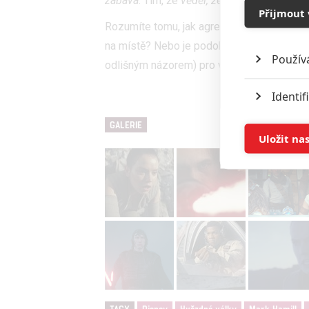
zábava
. Tím, že
věděl, že je to naposledy, 
Přijmout 
Rozumíte tomu, jak agresivní reakce a kol
na místě? Nebo je podobná odezva vůči fi
Použív
odlišným názorem) pro vás nepochopitelná
Identif
GALERIE
Ukládán
Uložit na
Reklam
Person
služeb
Udělením sou
možnost: Zaji
Poskytování 