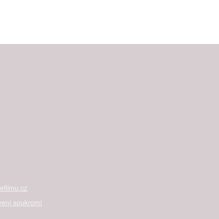
filmu.cz
vení soukromí