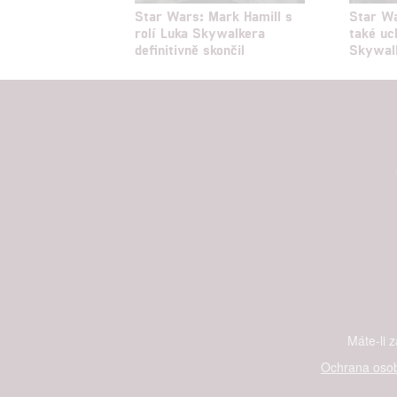
Star Wars: Mark Hamill s
Star Wa
rolí Luka Skywalkera
také uc
definitivně skončil
Skywal
Máte-li 
Ochrana osob