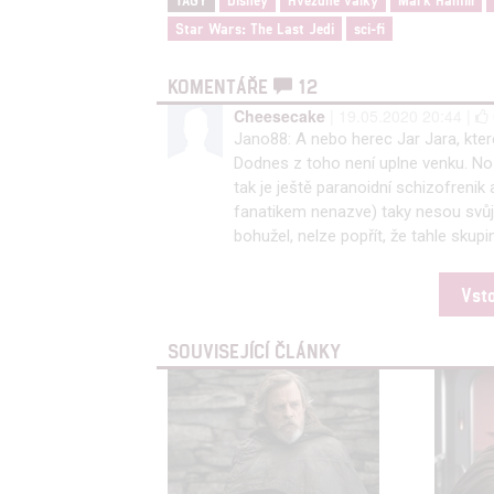
TAGY
Disney
Hvězdné války
Mark Hamill
Star Wars: The Last Jedi
sci-fi
KOMENTÁŘE
12
Cheesecake
| 19.05.2020 20:44 |
Jano88: A nebo herec Jar Jara, kter
Dodnes z toho není uplne venku. No 
tak je ještě paranoidní schizofrenik a
fanatikem nenazve) taky nesou svůj p
bohužel, nelze popřít, že tahle skupin
Vst
SOUVISEJÍCÍ ČLÁNKY