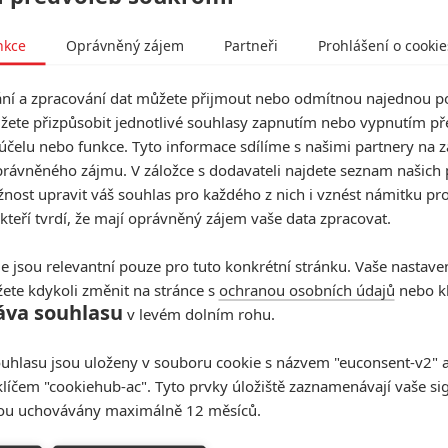
nkce
Oprávněný zájem
Partneři
Prohlášení o cookie
Jediů: Podle studie za hate mohou i političtí
í a zpracování dat můžete přijmout nebo odmítnou najednou po
žete přizpůsobit jednotlivé souhlasy zapnutím nebo vypnutím pře
ru vyjádřil
Mark Hamill
, představitel Luka Skywalkera
účelu nebo funkce. Tyto informace sdílíme s našimi partnery na 
 rozdělení fanoušků během posledních let prý velice
rávněného zájmu. V záložce s dodavateli najdete seznam našich 
é nebýt v otázce směřování série zaujatý, a že on sám
ost upravit váš souhlas pro každého z nich i vznést námitku pro
aždý však
podle něj
ve výsledku sdílí ten samý cíl, a to
 kteří tvrdí, že mají oprávněný zájem vaše data zpracovat.
lm
.
e jsou relevantní pouze pro tuto konkrétní stránku. Vaše nastave
ficiálně natočí oscarový Taika Waititi, režisér
ete kdykoli změnit na stránce s
ochranou osobních údajů
nebo kl
áva souhlasu
v levém dolním rohu.
jsou prý především
skvělé nové postavy a perfektní
uhlasu jsou uloženy v souboru cookie s názvem "euconsent-v2" a 
nimi mohl strávit více času
. Původně prý
vůbec
klíčem "cookiehub-ac". Tyto prvky úložiště zaznamenávají vaše si
tí
. Návrat byl sice
hořkosladký
, ale dokázal si ho
sou uchovávány maximálně 12 měsíců.
mu bylo dvacet
. Být součástí všeho bylo podle něj
velká