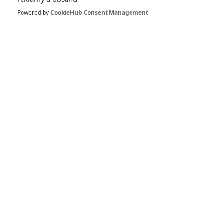
Star Wars: Poslední
z Jediů: Mark Hamill
Powered by
CookieHub Consent Management
není spokojený s
Lukem
50
Anarvin
| 22.12.2017 06:25
Star Wars: Poslední
z Jediů: Vychutnejte
si soundtrack
12
Anarvin
| 15.12.2017 21:06
Recenze: Star Wars:
Poslední z Jediů
106
Anarvin
| 13.12.2017 22:55