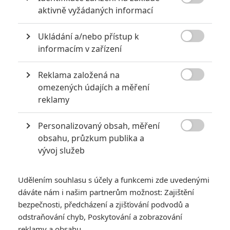

aktivně vyžádaných informací
extrémně vydělaly
1
Jaaaara
| 09.08.2020 06:00
Ukládání a/nebo přístup k
Máte-li být v Hollywoodu úspěšní,

informacím v zařízení
potřebujete, aby tržby výrazně
převyšovaly náklady. Těmhle snímkům se
to povedlo na jedničku.
Reklama založená na

omezených údajích a měření
reklamy
Nebezpečně nakažlivé filmy aneb bakterie a viry útočí
0
Jaaaara
| 04.08.2020 18:24
Personalizovaný obsah, měření

Jestli vás už omrzela Nákaza, zkuste si
obsahu, průzkum publika a
pandemii zpříjemnit jinou relevantní
vývoj služeb
peckou, v níž lidstvo terorizují nebezpeční
mikroskopičtí prevíti.
Udělením souhlasu s účely a funkcemi zde uvedenými
dáváte nám i našim partnerům možnost: Zajištění
bezpečnosti, předcházení a zjišťování podvodů a
odstraňování chyb, Poskytování a zobrazování
reklamy a obsahu