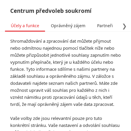
Centrum předvoleb soukromí
❯
Účely a funkce
Oprávněný zájem
Partneři
Pro
Tog
Shromažďování a zpracování dat můžete přijmout
navi
nebo odmítnou najednou pomocí tlačítek níže nebo
můžete přizpůsobit jednotlivé souhlasy zapnutím nebo
Tag: Star Wars: Episode VIII
vypnutím přepínače, který je u každého účelu nebo
funkce. Tyto informace sdílíme s našimi partnery na
základě souhlasu a oprávněného zájmu. V záložce s
ČLÁNKY
FILMY
OSOBY
VIDEA
(1)
(0)
(0)
dodavateli najdete seznam našich partnerů. Máte zde
možnost upravit váš souhlas pro každého z nich i
Star Wars IX:
vznést námitku proti zpracování údajů u těch, kteří
Režisér ujišťuje, že
tvrdí, že mají oprávněný zájem vaše data zpracovat.
Poslední z Jediů
nezkazil jeho plány
Vaše volby zde jsou relevantní pouze pro tuto
30
Prokopio
| 05.09.2019 20:46
konkrétní stránku. Vaše nastavení a odvolání souhlasu