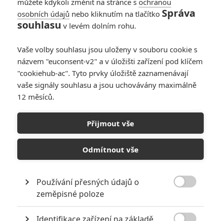
můžete kdykoli změnit na stránce s
ochranou
Správa
osobních údajů
nebo kliknutím na tlačítko
Star Wars: Mark
souhlasu
v levém dolním rohu.
Hamill vysvětluje
svůj nabroušený
Vaše volby souhlasu jsou uloženy v souboru cookie s
postoj k nové trilogii
názvem "euconsent-v2" a v úložišti zařízení pod klíčem
3
honzavalusek
| 06.03.2019 17:59
"cookiehub-ac". Tyto prvky úložiště zaznamenávají
vaše signály souhlasu a jsou uchovávány maximálně
12 měsíců.
Star Wars IX:
Abrams má scénář a
Přijmout vše
ví, kdy začne točit
3
Anarvin
| 26.02.2018 17:00
Odmítnout vše
Používání přesných údajů o

zeměpisné poloze
NEPŘEHLÉDNĚTE
Identifikace zařízení na základě
Za málo peněz hodně muziky aneb levné filmy, které