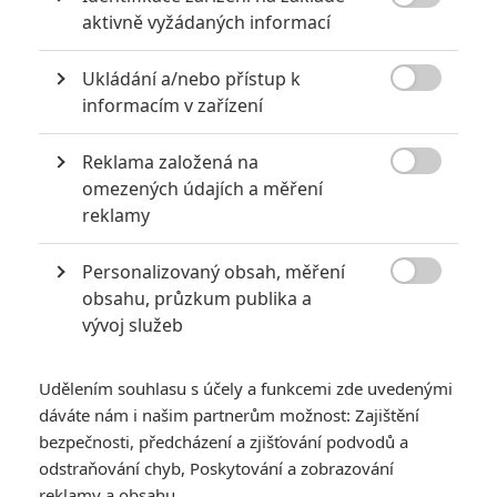

aktivně vyžádaných informací
Ukládání a/nebo přístup k

informacím v zařízení
Reklama založená na
Sony Pictures

omezených údajích a měření
reklamy
Seznamte se s „ pohádkou pro dospělé", kde se páchá
brutální násilí na nevinných potravinách, až z toho děti
Personalizovaný obsah, měření
měly otřesný zážitek.

obsahu, průzkum publika a
vývoj služeb
Díky
Pixaru
jsme nahlédli do životů hraček, brouků anebo ryb.
Teď ale přišel komik
Seth Rogen
s bizarním nápadem udělat
eRkový animovaný film o potravinách a vyklubala se z
Udělením souhlasu s účely a funkcemi zde uvedenými
dáváte nám i našim partnerům možnost: Zajištění
toho
Sausage Party
. Český distributor film vtipně
bezpečnosti, předcházení a zjišťování podvodů a
pojmenoval
Buchty a klobásy
a vypráví příběh
o skupině
odstraňování chyb, Poskytování a zobrazování
potravin, které se pod vedením odvážné uzeniny rozhodnou
reklamy a obsahu