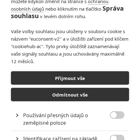
můžete kdykoli změnit na stránce s
ochranou
Správa
osobních údajů
nebo kliknutím na tlačítko
souhlasu
v levém dolním rohu.
Vaše volby souhlasu jsou uloženy v souboru cookie s
názvem "euconsent-v2" a v úložišti zařízení pod klíčem
"cookiehub-ac". Tyto prvky úložiště zaznamenávají
vaše signály souhlasu a jsou uchovávány maximálně
12 měsíců.
Buchty a klobásy: Valí se
na nás sprostý animák pro
Přijmout vše
dospělé
Odmítnout vše
Napsal:
Michal Janoušek - (Rudmen)
, 24.07.2016 19:00
Používání přesných údajů o

zeměpisné poloze
Identifikace zařízení na základě