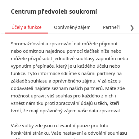
Centrum předvoleb soukromí
❯
Účely a funkce
Oprávněný zájem
Partneři
Pro
Tog
Shromažďování a zpracování dat můžete přijmout
navi
nebo odmítnou najednou pomocí tlačítek níže nebo
můžete přizpůsobit jednotlivé souhlasy zapnutím nebo
vypnutím přepínače, který je u každého účelu nebo
funkce. Tyto informace sdílíme s našimi partnery na
základě souhlasu a oprávněného zájmu. V záložce s
dodavateli najdete seznam našich partnerů. Máte zde
možnost upravit váš souhlas pro každého z nich i
vznést námitku proti zpracování údajů u těch, kteří
tvrdí, že mají oprávněný zájem vaše data zpracovat.
Vaše volby zde jsou relevantní pouze pro tuto
konkrétní stránku. Vaše nastavení a odvolání souhlasu