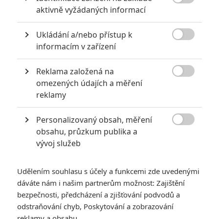

aktivně vyžádaných informací
za mrtvé můžou
0
Jaaaara
| 27.07.2020 21:30
Ukládání a/nebo přístup k
Kdy se v kinech umíralo nejvíce? A které

informacím v zařízení
snímky v daných letech dominovaly?
Reklama založená na

omezených údajích a měření
reklamy
Za málo peněz hodně muziky aneb levné filmy, které
extrémně vydělaly
Personalizovaný obsah, měření
1
Jaaaara

| 09.08.2020 06:00
obsahu, průzkum publika a
Máte-li být v Hollywoodu úspěšní,
vývoj služeb
potřebujete, aby tržby výrazně
převyšovaly náklady. Těmhle snímkům se
to povedlo na jedničku.
Udělením souhlasu s účely a funkcemi zde uvedenými
dáváte nám i našim partnerům možnost: Zajištění
bezpečnosti, předcházení a zjišťování podvodů a
odstraňování chyb, Poskytování a zobrazování
reklamy a obsahu