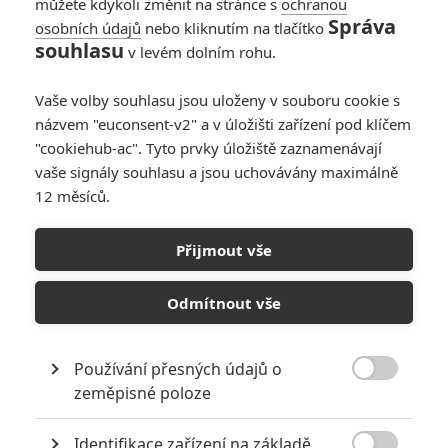
můžete kdykoli změnit na stránce s
ochranou
Správa
osobních údajů
nebo kliknutím na tlačítko
Sacrifice: Netflix v
souhlasu
v levém dolním rohu.
satiře utržené ze
řetězu obětuje
Vaše volby souhlasu jsou uloženy v souboru cookie s
Chrise Evanse
názvem "euconsent-v2" a v úložišti zařízení pod klíčem
bohům
"cookiehub-ac". Tyto prvky úložiště zaznamenávají
0
Anarvin
| 20.06.2026 18:40
vaše signály souhlasu a jsou uchovávány maximálně
12 měsíců.
Sacrifice: Anya
Taylor-Joy chce
Přijmout vše
obětovat Chrise
Evanse
Odmítnout vše
0
Anarvin
| 02.06.2024 06:00
Používání přesných údajů o

zeměpisné poloze
NEPŘEHLÉDNĚTE
Identifikace zařízení na základě
10 nejvražednějších roků ve filmové historii, a které snímky