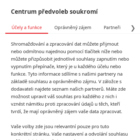
Centrum předvoleb soukromí
❯
Účely a funkce
Oprávněný zájem
Partneři
Pro
Tog
Shromažďování a zpracování dat můžete přijmout
navi
nebo odmítnou najednou pomocí tlačítek níže nebo
můžete přizpůsobit jednotlivé souhlasy zapnutím nebo
Tag: Salma Hayek
vypnutím přepínače, který je u každého účelu nebo
funkce. Tyto informace sdílíme s našimi partnery na
základě souhlasu a oprávněného zájmu. V záložce s
ČLÁNKY
FILMY
OSOBY
VIDEA
(0)
(1)
(0)
dodavateli najdete seznam našich partnerů. Máte zde
možnost upravit váš souhlas pro každého z nich i
Sacrifice: Chris
vznést námitku proti zpracování údajů u těch, kteří
Evans jako nadutá
tvrdí, že mají oprávněný zájem vaše data zpracovat.
celebrita, kterou
čeká obětování
Vaše volby zde jsou relevantní pouze pro tuto
bohům
konkrétní stránku. Vaše nastavení a odvolání souhlasu
0
Anarvin
| 28.07.2026 06:30