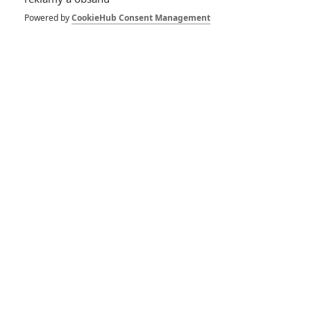
Bez kalhot: Poslední
Powered by
CookieHub Consent Management
tanec – Trailer vás
přesvědčí, že
striptýzem lze
změnit svět
0
Anarvin
| 15.11.2022 20:05
Seesaw Monster:
Anne Hathaway a
Salma Hayek si v
akční komedii vjedou
do vlasů
0
Anarvin
| 15.11.2022 15:07
Without Blood:
Angelina Jolie opět
režíruje
0
kotilion
| 12.08.2022 21:08