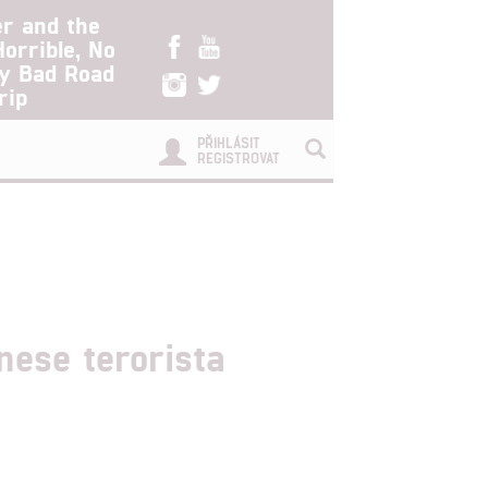
er and the
Horrible, No
ry Bad Road
rip
PŘIHLÁSIT
REGISTROVAT
nese terorista