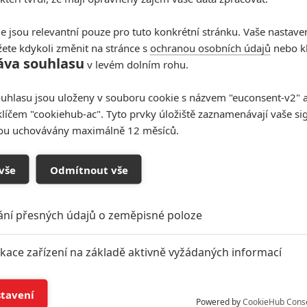
e jsou relevantní pouze pro tuto konkrétní stránku. Vaše nastave
ete kdykoli změnit na stránce s
ochranou osobních údajů
nebo kl
áva souhlasu
v levém dolním rohu.
uhlasu jsou uloženy v souboru cookie s názvem "euconsent-v2" a 
klíčem "cookiehub-ac". Tyto prvky úložiště zaznamenávají vaše si
sou uchovávány maximálně 12 měsíců.
vše
Odmítnout vše
ání přesných údajů o zeměpisné poloze
ikace zařízení na základě aktivně vyžádaných informací
Podklady a foto: Vertical
í a/nebo přístup k informacím v zařízení
stavení
Powered by
CookieHub Cons