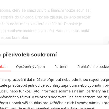
polis, který se snaží uživit. Z finanční nouze souhlasí,
opaře do Chicaga. Brzy ale zjišťuje, že jeho pasažér
ění v noční můru, ze které není úniku. Pasažér je
 po násilném incidentu na letišti. Hassan se tak ocitá
má pod kontrolou.
 Sériový vrah Stephen Lang loví své vlastní
 předvoleb soukromí
várnili
Djimon Hounsou
(
Krvavý diamant
,
Ostrov
) a
nkce
Oprávněný zájem
Partneři
Prohlášení o cookie
Men: Apokalypsa
,
X-Men: Dark Phoenix
). Dále hrají
arolina Campos
(
Nikdo 2
). Film natočil
Vadim
í a zpracování dat můžete přijmout nebo odmítnou najednou po
kce
) podle scénáře
Bennetta Fishera
(
S.E.R.P.
) a
od
žete přizpůsobit jednotlivé souhlasy zapnutím nebo vypnutím pře
účelu nebo funkce. Tyto informace sdílíme s našimi partnery na 
rávněného zájmu. V záložce s dodavateli najdete seznam našich 
ost upravit váš souhlas pro každého z nich i vznést námitku pro
 kteří tvrdí, že mají oprávněný zájem vaše data zpracovat.