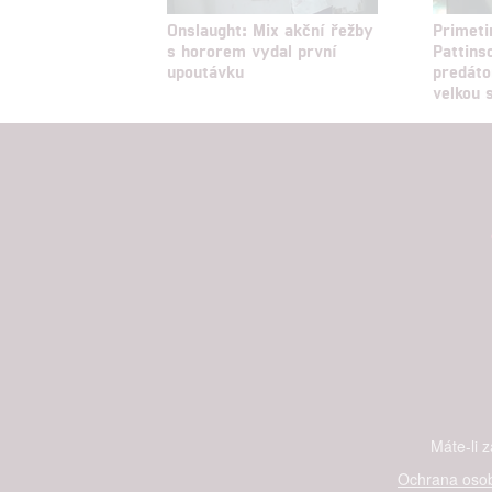
Onslaught: Mix akční řežby
Primeti
s hororem vydal první
Pattinso
upoutávku
predáto
velkou
Máte-li 
Ochrana osob