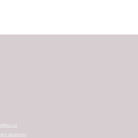
filmu.cz
vení soukromí