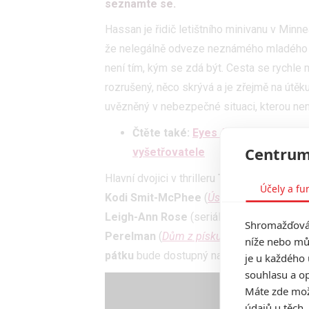
seznamte se.
Hassan je řidič letištního minivanu v Minnea
že nelegálně odveze neznámého mladého st
není tím, kým se zdá být. Cesta se rychle m
rozrušený, něco skrývá a je zřejmě na útěku
uvězněný v nebezpečné situaci, kterou ne
Čtěte také:
Eyes Along the Valley:
Centrum
vyšetřovatele
Hlavní dvojici v thrilleru
The Passenger
zt
Účely a fu
Kodi Smit-McPhee
(
Úsvit planety opic
,
X-
Leigh-Ann Rose
(seriál
Znovu 20
) nebo
C
Shromažďován
Perelman
(
Dům z písku a mlhy
,
Perské le
níže nebo mů
pátku
bude dostupný na VOD.
je u každého 
souhlasu a op
Máte zde možn
údajů u těch,