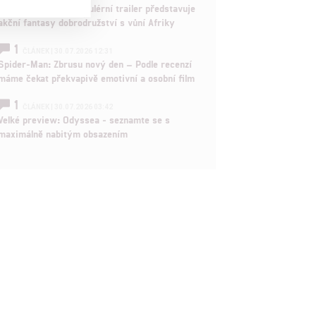
Děti krve a kostí: Regulérní trailer představuje
akční fantasy dobrodružství s vůní Afriky

1
ČLÁNEK | 30.07.2026 12:31
Spider-Man: Zbrusu nový den – Podle recenzí

máme čekat překvapivě emotivní a osobní film
1
ČLÁNEK | 30.07.2026 03:42
rtnerům
Velké preview: Odyssea - seznamte se s
ání chyb,
maximálně nabitým obsazením