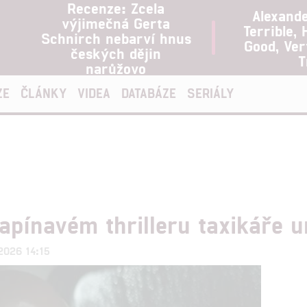
Recenze: Zcela
Alexand
výjimečná Gerta
Terrible, 
Schnirch nebarví hnus
Good, Ve
českých dějin
T
narůžovo
ZE
ČLÁNKY
VIDEA
DATABÁZE
SERIÁLY
apínavém thrilleru taxikáře u
.2026 14:15