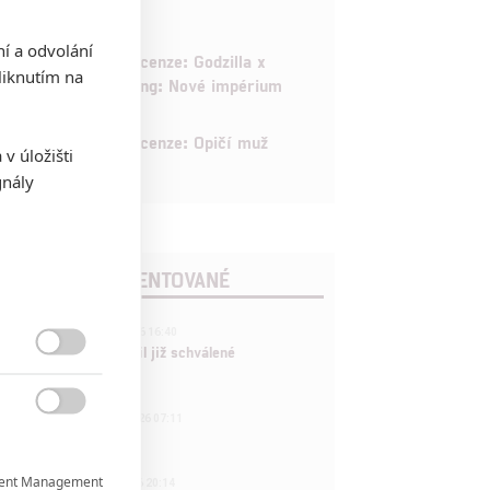
ní a odvolání
6
Recenze: Godzilla x
iknutím na
Kong: Nové impérium
8
Recenze: Opičí muž
v úložišti
gnály
POSLEDNÍ KOMENTOVANÉ
3
ČLÁNEK | 01.08.2026 16:40
Marvel nečekaně zrušil již schválené

pokračování
433
FILM | 01.08.2026 07:11

拆彈專家
1
ent Management

ČLÁNEK | 30.07.2026 20:14