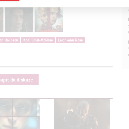
a založená na omezených údajích a měření reklamy
alizovaný obsah, měření obsahu, průzkum publika a vývoj
on Hounsou
Kodi Smit-McPhee
Leigh-Ann Rose
hlasu s účely a funkcemi zde uvedenými dáváte nám i našim pa
štění bezpečnosti, předcházení a zjišťování podvodů a odstraňov
a zobrazování reklamy a obsahu
oupit do diskuze