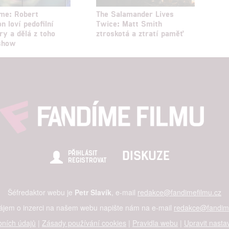
me: Robert
The Salamander Lives
n loví pedofilní
Twice: Matt Smith
ry a dělá z toho
ztroskotá a ztratí paměť
 show
DISKUZE
PŘIHLÁSIT
REGISTROVAT
Šéfredaktor webu je
Petr Slavík
, e-mail
redakce@fandimefilmu.cz
zájem o inzerci na našem webu napište nám na e-mail
redakce@fandime
ních údajů
|
Zásady používání cookies
|
Pravidla webu
|
Upravit nasta