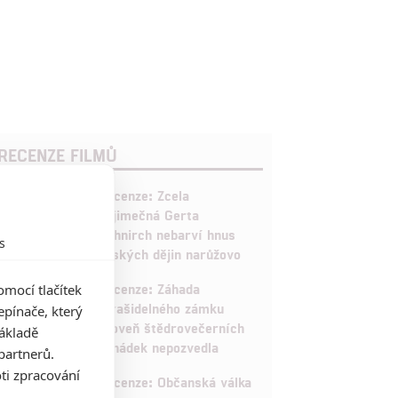
RECENZE FILMŮ
10
Recenze: Zcela
výjimečná Gerta
Schnirch nebarví hnus
s
českých dějin narůžovo
5
Recenze: Záhada
mocí tlačítek
strašidelného zámku
pínače, který
úroveň štědrovečerních
základě
pohádek nepozvedla
partnerů.
ti zpracování
8
Recenze: Občanská válka