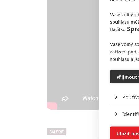
Vaše volby zd
souhlasu můž
Spr
tlačítko
Vaše volby so
zařízení pod 
souhlasu a j
Přijmout 
Použív
Identif
Ukládán
GALERIE
Uložit na