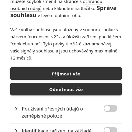
můžete kdykoli změnit na stránce s
ochranou
Správa
osobních údajů
nebo kliknutím na tlačítko
souhlasu
v levém dolním rohu.
PŘIDAT NOVÝ KOMENTÁŘ
Vaše volby souhlasu jsou uloženy v souboru cookie s
názvem "euconsent-v2" a v úložišti zařízení pod klíčem
Pro psaní komentářů, se přihlašte.
"cookiehub-ac". Tyto prvky úložiště zaznamenávají
vaše signály souhlasu a jsou uchovávány maximálně
RECENZE FILMŮ
12 měsíců.
10
Recenze: Zcela výjimečná Gerta
Přijmout vše
Schnirch nebarví hnus českých dějin
narůžovo
Odmítnout vše
5
Recenze: Záhada strašidelného
zámku úroveň štědrovečerních
pohádek nepozvedla
Používání přesných údajů o

zeměpisné poloze
8
Recenze: Občanská válka
Identifikace zařízení na základě