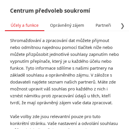
Centrum předvoleb soukromí
❯
Účely a funkce
Oprávněný zájem
Partneři
Pro
Tog
Shromažďování a zpracování dat můžete přijmout
navi
nebo odmítnou najednou pomocí tlačítek níže nebo
můžete přizpůsobit jednotlivé souhlasy zapnutím nebo
The Passenger: V
vypnutím přepínače, který je u každého účelu nebo
funkce. Tyto informace sdílíme s našimi partnery na
napínavém thrilleru
základě souhlasu a oprávněného zájmu. V záložce s
taxikáře unese terorista
dodavateli najdete seznam našich partnerů. Máte zde
možnost upravit váš souhlas pro každého z nich i
vznést námitku proti zpracování údajů u těch, kteří
Napsal:
Michal Janoušek - (Rudmen)
, 02.06.2026 14:15
tvrdí, že mají oprávněný zájem vaše data zpracovat.
KOMENTÁŘE
0
Vaše volby zde jsou relevantní pouze pro tuto
konkrétní stránku. Vaše nastavení a odvolání souhlasu