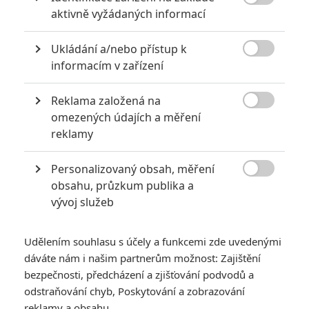

aktivně vyžádaných informací
6
Recenze: Godzilla x Kong: Nové
impérium
Ukládání a/nebo přístup k

informacím v zařízení
8
Recenze: Opičí muž
Reklama založená na

omezených údajích a měření
reklamy
POSLEDNÍ KOMENTOVANÉ
Personalizovaný obsah, měření

obsahu, průzkum publika a
3
ČLÁNEK | 01.08.2026 16:40
vývoj služeb
Marvel nečekaně zrušil již schválené pokračování
433
FILM | 01.08.2026 07:11
Udělením souhlasu s účely a funkcemi zde uvedenými
拆彈專家
dáváte nám i našim partnerům možnost: Zajištění
1
bezpečnosti, předcházení a zjišťování podvodů a
ČLÁNEK | 30.07.2026 20:14
Děti krve a kostí: Regulérní trailer představuje akční fantasy
odstraňování chyb, Poskytování a zobrazování
dobrodružství s vůní Afriky
reklamy a obsahu