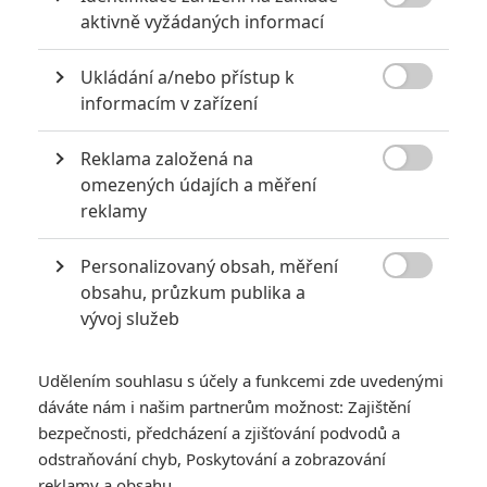

aktivně vyžádaných informací
Ukládání a/nebo přístup k

informacím v zařízení
Reklama založená na
Orion Pictures

omezených údajích a měření
reklamy
Adria Arjona ve stylu Liama Neesona využije své
speciální schopnosti, aby čelila nezastavitelnému
Personalizovaný obsah, měření
zabijákovi.

obsahu, průzkum publika a
vývoj služeb
Pokračuje otravná éra trailerů uváděných exkluzivně v kinech.
Studia mají z nějakého důvodu pocit, že reklama zabere
nejlépe, když ji nezpřístupní celému publiku najednou, ale
Udělením souhlasu s účely a funkcemi zde uvedenými
dáváte nám i našim partnerům možnost: Zajištění
budou ji postupně dávkovat. Se spoustou očekávaných
bezpečnosti, předcházení a zjišťování podvodů a
novinek tak máme první zkušenost prostřednictvím
odstraňování chyb, Poskytování a zobrazování
bootlegových videí, která musejí zvědavým divákům stačit,
reklamy a obsahu