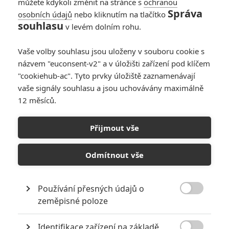
můžete kdykoli změnit na stránce s
ochranou
Správa
osobních údajů
nebo kliknutím na tlačítko
souhlasu
v levém dolním rohu.
Vaše volby souhlasu jsou uloženy v souboru cookie s
názvem "euconsent-v2" a v úložišti zařízení pod klíčem
"cookiehub-ac". Tyto prvky úložiště zaznamenávají
vaše signály souhlasu a jsou uchovávány maximálně
12 měsíců.
Onslaught: Mix akční řežby
s hororem vydal první
Přijmout vše
upoutávku
Odmítnout vše
Napsal:
Petr Slavík - (Anarvin)
, 30.05.2026 23:01
Používání přesných údajů o

zeměpisné poloze
Identifikace zařízení na základě