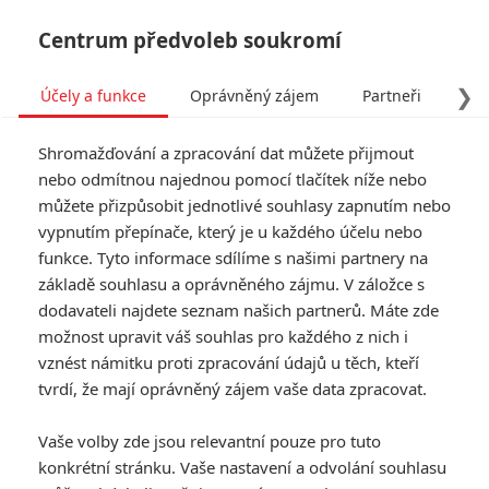
Centrum předvoleb soukromí
❯
Účely a funkce
Oprávněný zájem
Partneři
Pro
Tog
Shromažďování a zpracování dat můžete přijmout
navi
nebo odmítnou najednou pomocí tlačítek níže nebo
můžete přizpůsobit jednotlivé souhlasy zapnutím nebo
vypnutím přepínače, který je u každého účelu nebo
funkce. Tyto informace sdílíme s našimi partnery na
základě souhlasu a oprávněného zájmu. V záložce s
dodavateli najdete seznam našich partnerů. Máte zde
možnost upravit váš souhlas pro každého z nich i
vznést námitku proti zpracování údajů u těch, kteří
tvrdí, že mají oprávněný zájem vaše data zpracovat.
Vaše volby zde jsou relevantní pouze pro tuto
konkrétní stránku. Vaše nastavení a odvolání souhlasu