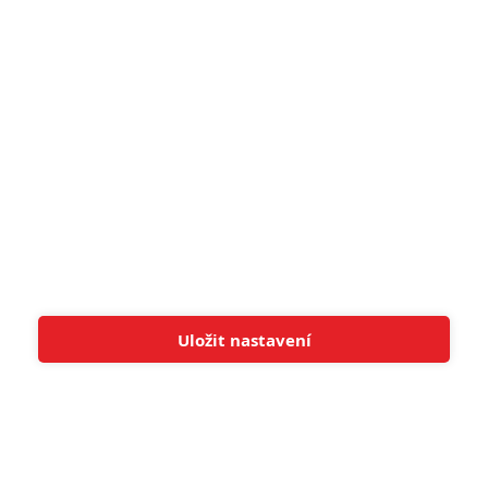
8
Recenze: Občanská válka
6
Recenze: Godzilla x Kong: Nové
impérium
8
Recenze: Opičí muž
POSLEDNÍ KOMENTOVANÉ
Uložit nastavení
Tato stránka používá soubory cookies.
Více informací
Rozumím
3
ČLÁNEK | 01.08.2026 16:40
Marvel nečekaně zrušil již schválené pokračování
433
FILM | 01.08.2026 07:11
拆彈專家