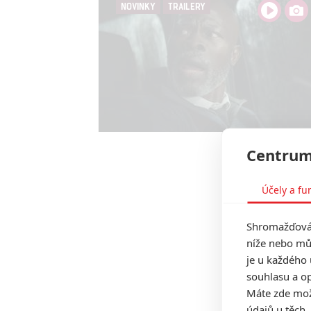
NOVINKY
TRAILERY
Centrum
Účely a fu
Shromažďován
níže nebo mů
je u každého 
souhlasu a op
Máte zde možn
údajů u těch,