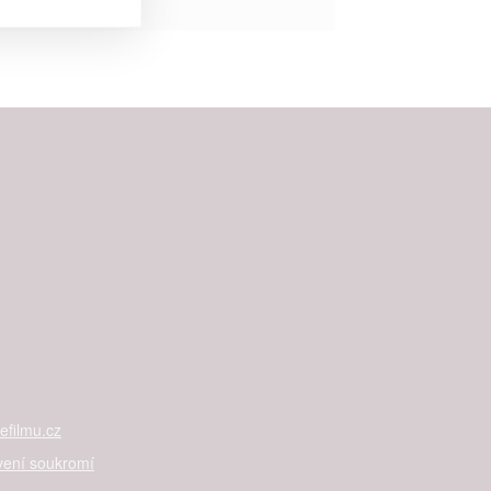


rtnerům
ání chyb,
filmu.cz
vení soukromí