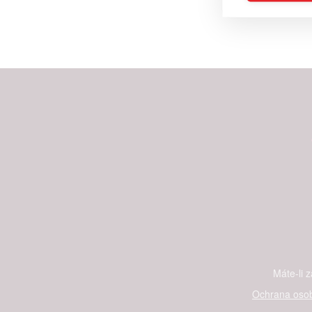
Reklam
Person
služeb
Udělením sou
možnost: Zaji
Poskytování 
Máte-li 
Ochrana osob