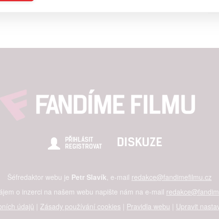
a založená na omezených údajích a měření reklamy
alizovaný obsah, měření obsahu, průzkum publika a vývoj
hlasu s účely a funkcemi zde uvedenými dáváte nám i našim pa
štění bezpečnosti, předcházení a zjišťování podvodů a odstraňov
a zobrazování reklamy a obsahu
DISKUZE
PŘIHLÁSIT
REGISTROVAT
Šéfredaktor webu je
Petr Slavík
, e-mail
redakce@fandimefilmu.cz
zájem o inzerci na našem webu napište nám na e-mail
redakce@fandime
ních údajů
|
Zásady používání cookies
|
Pravidla webu
|
Upravit nasta