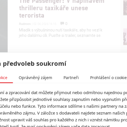
The Passenger: V napínavém
thrilleru taxikáře unese
terorista
0
Rudmen
| 02.06.2026 14:15
Mladík s výbušninou nutí taxikáře, aby ho vezl k
jeho dalšímu cíli. Pusťte si trailer, seznamte se.
 předvoleb soukromí
nkce
Oprávněný zájem
Partneři
Prohlášení o cookie
í a zpracování dat můžete přijmout nebo odmítnou najednou po
žete přizpůsobit jednotlivé souhlasy zapnutím nebo vypnutím pře
účelu nebo funkce. Tyto informace sdílíme s našimi partnery na 
rávněného zájmu. V záložce s dodavateli najdete seznam našich 
ost upravit váš souhlas pro každého z nich i vznést námitku pro
 kteří tvrdí, že mají oprávněný zájem vaše data zpracovat.