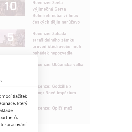
10
Recenze: Zcela
výjimečná Gerta
Schnirch nebarví hnus
českých dějin narůžovo
5
Recenze: Záhada
strašidelného zámku
úroveň štědrovečerních
pohádek nepozvedla
8
Recenze: Občanská válka
s
6
Recenze: Godzilla x
Kong: Nové impérium
mocí tlačítek
pínače, který
8
Recenze: Opičí muž
základě
partnerů.
ti zpracování