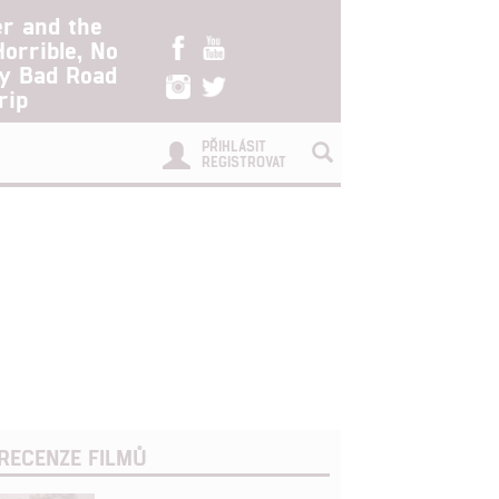
er and the
Horrible, No
ry Bad Road
rip
PŘIHLÁSIT
REGISTROVAT
RECENZE FILMŮ