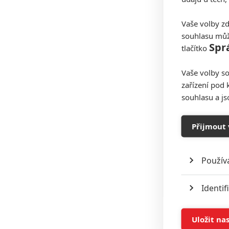
Vaše volby zd
souhlasu můž
Spr
tlačítko
Vaše volby so
zařízení pod 
souhlasu a j
Přijmout 
Použív
Identif
Ukládán
Uložit na