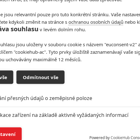
e jsou relevantní pouze pro tuto konkrétní stránku. Vaše nastave
ete kdykoli změnit na stránce s
ochranou osobních údajů
nebo kl
áva souhlasu
v levém dolním rohu.
uhlasu jsou uloženy v souboru cookie s názvem "euconsent-v2" a 
klíčem "cookiehub-ac". Tyto prvky úložiště zaznamenávají vaše si
sou uchovávány maximálně 12 měsíců.
vše
Odmítnout vše
ání přesných údajů o zeměpisné poloze
ikace zařízení na základě aktivně vyžádaných informací
í a/nebo přístup k informacím v zařízení
stavení
Powered by
CookieHub Cons