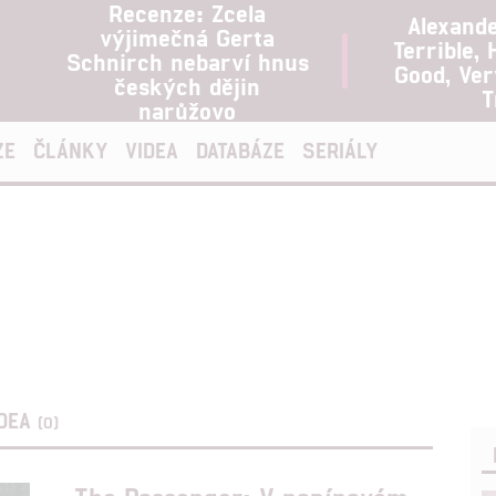
Recenze: Zcela
Alexand
výjimečná Gerta
Terrible, 
Schnirch nebarví hnus
Good, Ve
českých dějin
T
narůžovo
ZE
ČLÁNKY
VIDEA
DATABÁZE
SERIÁLY
IDEA
(0)