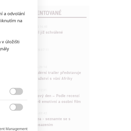
POSLEDNÍ KOMENTOVANÉ
ní a odvolání
iknutím na
3
ČLÁNEK | 01.08.2026 16:40
Marvel nečekaně zrušil již schválené
pokračování
v úložišti
gnály
433
FILM | 01.08.2026 07:11
拆彈專家
1
ČLÁNEK | 30.07.2026 20:14
Děti krve a kostí: Regulérní trailer představuje
akční fantasy dobrodružství s vůní Afriky
1
ČLÁNEK | 30.07.2026 12:31
Spider-Man: Zbrusu nový den – Podle recenzí

máme čekat překvapivě emotivní a osobní film
1

ČLÁNEK | 30.07.2026 03:42
Velké preview: Odyssea - seznamte se s
maximálně nabitým obsazením
ent Management
