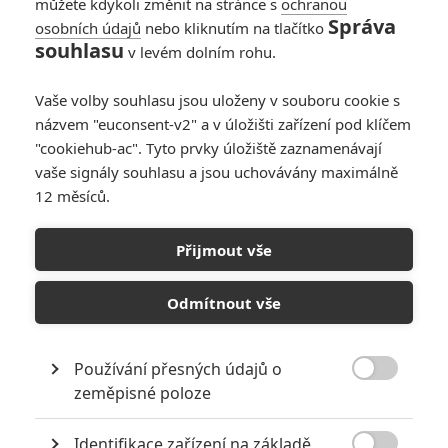
můžete kdykoli změnit na stránce s
ochranou
Správa
osobních údajů
nebo kliknutím na tlačítko
souhlasu
v levém dolním rohu.
X-Men: Dark Phoenix
Vaše volby souhlasu jsou uloženy v souboru cookie s
názvem "euconsent-v2" a v úložišti zařízení pod klíčem
Originální název:
X-Men: Dark Phoenix
"cookiehub-ac". Tyto prvky úložiště zaznamenávají
Český název:
X-Men: Dark Phoenix
vaše signály souhlasu a jsou uchovávány maximálně
Premiéra:
14.02.2019
12 měsíců.
Česká premiéra:
14.02.2019
Žánr:
Akční
,
Sci-Fi
Země původu:
USA
Přijmout vše
TAGY
X-Men: Dark Phoenix
Odmítnout vše
Používání přesných údajů o

zeměpisné poloze
Identifikace zařízení na základě