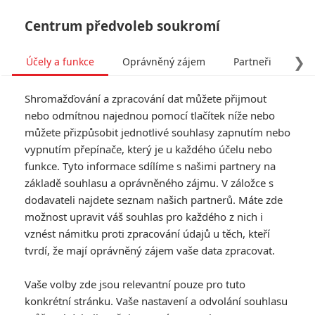
Centrum předvoleb soukromí
❯
Účely a funkce
Oprávněný zájem
Partneři
Pro
Tog
Shromažďování a zpracování dat můžete přijmout
navi
nebo odmítnou najednou pomocí tlačítek níže nebo
můžete přizpůsobit jednotlivé souhlasy zapnutím nebo
vypnutím přepínače, který je u každého účelu nebo
funkce. Tyto informace sdílíme s našimi partnery na
základě souhlasu a oprávněného zájmu. V záložce s
dodavateli najdete seznam našich partnerů. Máte zde
možnost upravit váš souhlas pro každého z nich i
vznést námitku proti zpracování údajů u těch, kteří
tvrdí, že mají oprávněný zájem vaše data zpracovat.
Vaše volby zde jsou relevantní pouze pro tuto
konkrétní stránku. Vaše nastavení a odvolání souhlasu