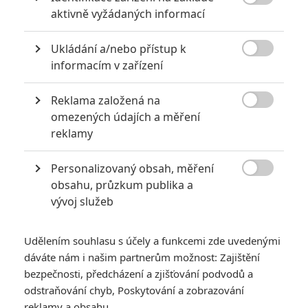

aktivně vyžádaných informací
Jessica Chastain
Nicholas Hoult
James McAvoy
Herec
Herec
Herec
Ukládání a/nebo přístup k

informacím v zařízení
Reklama založená na

omezených údajích a měření
reklamy
Tye Sheridan
Michael Fassbender
Jennifer Lawrence
Herec
Herec
Herec
Personalizovaný obsah, měření

obsahu, průzkum publika a
vývoj služeb
Zobrazit další aktéry filmu
Udělením souhlasu s účely a funkcemi zde uvedenými
dáváte nám i našim partnerům možnost: Zajištění
bezpečnosti, předcházení a zjišťování podvodů a
odstraňování chyb, Poskytování a zobrazování
reklamy a obsahu