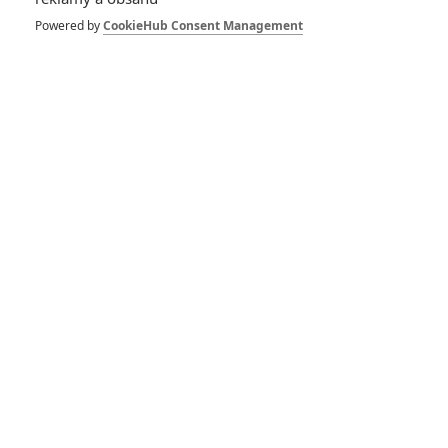
Powered by
CookieHub Consent Management
Vstoupit do galerie
Počet: 1
X-Men: Dark
Phoenix: Neúspěšná
komiksovka jsou ve
skutečnosti dva
filmy zdrcnuté
dohromady
0
Jaaaara
| 09.06.2020 11:34
Box Office: Toy
Story 4 je čtvrté
nejlepší
0
Brousitch
| 23.06.2019 20:24