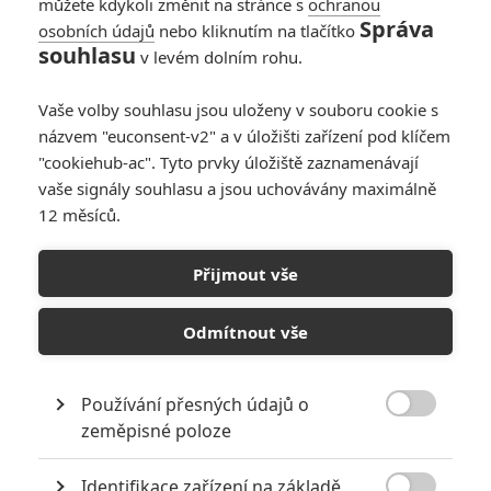
můžete kdykoli změnit na stránce s
ochranou
Správa
osobních údajů
nebo kliknutím na tlačítko
souhlasu
v levém dolním rohu.
Vaše volby souhlasu jsou uloženy v souboru cookie s
názvem "euconsent-v2" a v úložišti zařízení pod klíčem
"cookiehub-ac". Tyto prvky úložiště zaznamenávají
vaše signály souhlasu a jsou uchovávány maximálně
12 měsíců.
Pán prstenů: Příští výlet do
Středozemě chystá česká
Přijmout vše
firma
Odmítnout vše
Napsal:
Michal Janoušek - (Rudmen)
, 21.05.2026 13:26
Používání přesných údajů o

zeměpisné poloze
Identifikace zařízení na základě