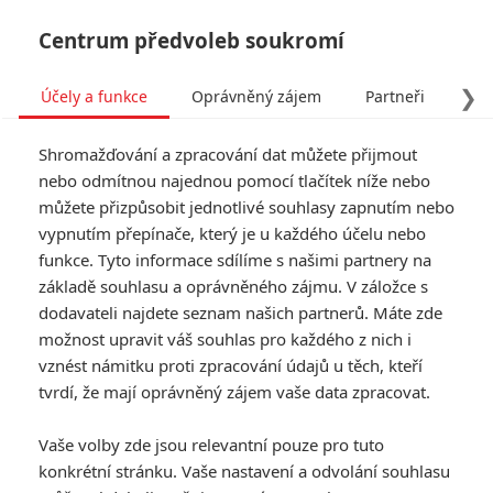
Centrum předvoleb soukromí
❯
Účely a funkce
Oprávněný zájem
Partneři
Pro
Tog
Shromažďování a zpracování dat můžete přijmout
navi
nebo odmítnou najednou pomocí tlačítek níže nebo
můžete přizpůsobit jednotlivé souhlasy zapnutím nebo
vypnutím přepínače, který je u každého účelu nebo
funkce. Tyto informace sdílíme s našimi partnery na
základě souhlasu a oprávněného zájmu. V záložce s
dodavateli najdete seznam našich partnerů. Máte zde
možnost upravit váš souhlas pro každého z nich i
vznést námitku proti zpracování údajů u těch, kteří
tvrdí, že mají oprávněný zájem vaše data zpracovat.
Vaše volby zde jsou relevantní pouze pro tuto
konkrétní stránku. Vaše nastavení a odvolání souhlasu