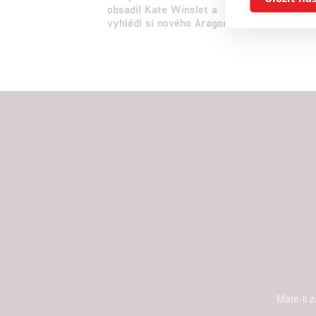
obsadil Kate Winslet a
odhalil
vyhlédl si nového Aragorna
delším 
Reklam
Person
služeb
Udělením sou
možnost: Zaji
Poskytování 
Máte-li 