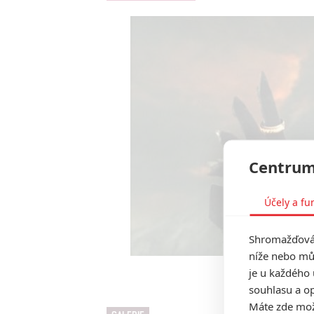
Centrum
Účely a fu
Shromažďován
níže nebo mů
je u každého 
Pán prstenů: Spole
souhlasu a op
Máte zde možn