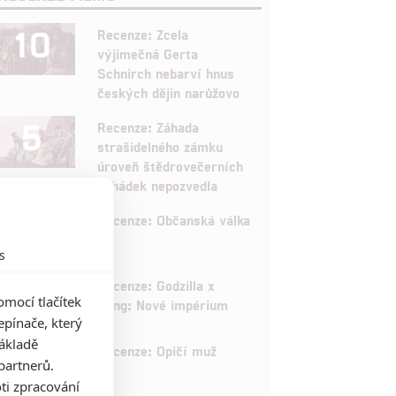
10
Recenze: Zcela
výjimečná Gerta
Schnirch nebarví hnus
českých dějin narůžovo
5
Recenze: Záhada
strašidelného zámku
úroveň štědrovečerních
pohádek nepozvedla
8
Recenze: Občanská válka
s
6
Recenze: Godzilla x
mocí tlačítek
Kong: Nové impérium
pínače, který
základě
8
Recenze: Opičí muž
partnerů.
ti zpracování