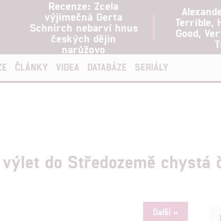
Recenze: Zcela
Alexand
výjimečná Gerta
Terrible, 
Schnirch nebarví hnus
Good, Ve
českých dějin
T
narůžovo
ZE
ČLÁNKY
VIDEA
DATABÁZE
SERIÁLY
í výlet do Středozemě chystá 
Další »