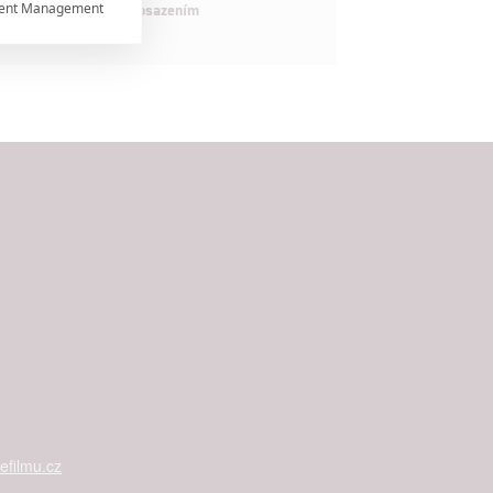
ent Management

maximálně nabitým obsazením


rtnerům
ání chyb,
filmu.cz