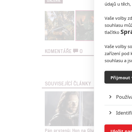
GALERIE
údajů u těch,
Vaše volby zd
souhlasu můž
Spr
tlačítko
Vaše volby so
KOMENTÁŘE
0
zařízení pod 
souhlasu a j
Vst
Přijmout 
SOUVISEJÍCÍ ČLÁNKY
Použív
Identif
Ukládán
Pán prstenů: Hon na Gluma
Pán prs
Uložit na