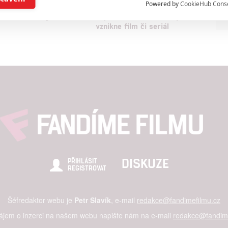
Powered by
CookieHub Cons
 pravdu o ještě
Deliverance: Na motiv
sestřihu trilogie
úspěšné české videohry
a založená na omezených údajích a měření reklamy
vznikne film či seriál
alizovaný obsah, měření obsahu, průzkum publika a vývoj
hlasu s účely a funkcemi zde uvedenými dáváte nám i našim pa
štění bezpečnosti, předcházení a zjišťování podvodů a odstraňov
a zobrazování reklamy a obsahu
DISKUZE
PŘIHLÁSIT
REGISTROVAT
Šéfredaktor webu je
Petr Slavík
, e-mail
redakce@fandimefilmu.cz
zájem o inzerci na našem webu napište nám na e-mail
redakce@fandime