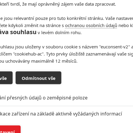
 kteří tvrdí, že mají oprávněný zájem vaše data zpracovat.
e jsou relevantní pouze pro tuto konkrétní stránku. Vaše nastave
ete kdykoli změnit na stránce s
ochranou osobních údajů
nebo kl
áva souhlasu
v levém dolním rohu.
uhlasu jsou uloženy v souboru cookie s názvem "euconsent-v2" a 
klíčem "cookiehub-ac". Tyto prvky úložiště zaznamenávají vaše si
sou uchovávány maximálně 12 měsíců.
oupit do diskuze
vše
Odmítnout vše
ání přesných údajů o zeměpisné poloze
ikace zařízení na základě aktivně vyžádaných informací
í a/nebo přístup k informacím v zařízení
tenů: Peter Jackson
Kingdom Come:
stavení