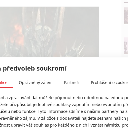
 předvoleb soukromí
nkce
Oprávněný zájem
Partneři
Prohlášení o cookie
í a zpracování dat můžete přijmout nebo odmítnou najednou po
žete přizpůsobit jednotlivé souhlasy zapnutím nebo vypnutím pře
New Line Cinema
účelu nebo funkce. Tyto informace sdílíme s našimi partnery na 
čenstvo Prstenu | Fandíme filmu
rávněného zájmu. V záložce s dodavateli najdete seznam našich 
ost upravit váš souhlas pro každého z nich i vznést námitku pro