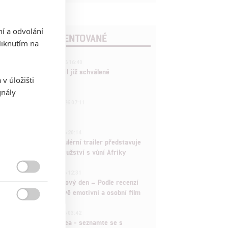
ní a odvolání
POSLEDNÍ KOMENTOVANÉ
iknutím na
3
ČLÁNEK | 01.08.2026 16:40
Marvel nečekaně zrušil již schválené
v úložišti
pokračování
gnály
433
FILM | 01.08.2026 07:11
拆彈專家
1
ČLÁNEK | 30.07.2026 20:14
Děti krve a kostí: Regulérní trailer představuje
akční fantasy dobrodružství s vůní Afriky
1
ČLÁNEK | 30.07.2026 12:31

Spider-Man: Zbrusu nový den – Podle recenzí
máme čekat překvapivě emotivní a osobní film

1
ČLÁNEK | 30.07.2026 03:42
Velké preview: Odyssea - seznamte se s