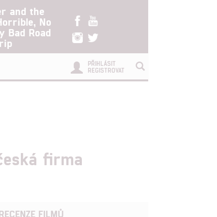
er and the
Horrible, No
ry Bad Road
rip
PŘIHLÁSIT
REGISTROVAT
česká firma
RECENZE FILMŮ