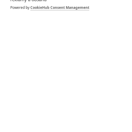
Powered by
CookieHub Consent Management
Pán prstenů: Hon na
Gluma - Ian McKellen
potvrdil návrat Froda
2
Rudmen
| 06.01.2026 21:05
Lord of the Rings:
Hunt for Gollum:
Návrat do
Středozemě se o rok
odkládá
3
Rudmen
| 19.03.2025 12:47
Pán prstenů: Válka
Rohirů – Návrat do
Středozemě v