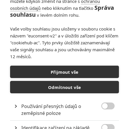
můžete kdykoli změnit na stránce s
ochranou
Správa
osobních údajů
nebo kliknutím na tlačítko
Pán prstenů: Příští
souhlasu
v levém dolním rohu.
výlet do Středozemě
chystá česká firma
Vaše volby souhlasu jsou uloženy v souboru cookie s
0
Rudmen
| 21.05.2026 13:26
názvem "euconsent-v2" a v úložišti zařízení pod klíčem
"cookiehub-ac". Tyto prvky úložiště zaznamenávají
vaše signály souhlasu a jsou uchovávány maximálně
12 měsíců.
Pán prstenů: Hon na
Gluma - Místo
Přijmout vše
klasického
dobrodružství
čekejte
Odmítnout vše
psychologickou
sondu
Používání přesných údajů o
0
Rudmen
| 10.01.2026 17:35

zeměpisné poloze
NEPŘEHLÉDNĚTE
Identifikace zařízení na základě