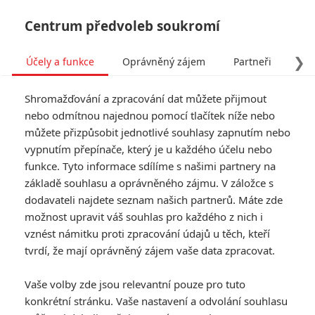
Centrum předvoleb soukromí
❯
Účely a funkce
Oprávněný zájem
Partneři
Pro
Tog
Shromažďování a zpracování dat můžete přijmout
navi
nebo odmítnou najednou pomocí tlačítek níže nebo
můžete přizpůsobit jednotlivé souhlasy zapnutím nebo
Tag: The Lord of the Rings
vypnutím přepínače, který je u každého účelu nebo
funkce. Tyto informace sdílíme s našimi partnery na
základě souhlasu a oprávněného zájmu. V záložce s
ČLÁNKY
FILMY
OSOBY
VIDEA
(1)
(0)
(0)
dodavateli najdete seznam našich partnerů. Máte zde
možnost upravit váš souhlas pro každého z nich i
Pán prstenů: Co
vznést námitku proti zpracování údajů u těch, kteří
vlastně víme od
tvrdí, že mají oprávněný zájem vaše data zpracovat.
Tolkiena o
budoucnosti
Vaše volby zde jsou relevantní pouze pro tuto
Středozemě
konkrétní stránku. Vaše nastavení a odvolání souhlasu
1
Rudmen
| 17.07.2026 20:32