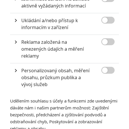

aktivně vyžádaných informací
10 nejvražednějších roků ve filmové historii, a které snímky
za mrtvé můžou
Ukládání a/nebo přístup k
0

Jaaaara
informacím v zařízení
| 27.07.2020 21:30
Kdy se v kinech umíralo nejvíce? A které
snímky v daných letech dominovaly?
Reklama založená na

omezených údajích a měření
reklamy
Personalizovaný obsah, měření
8 hereckých dvojic, které se při natáčení nemohly vystát

obsahu, průzkum publika a
2
Jaaaara
| 23.07.2020 21:30
vývoj služeb
Když to nejde, tak to nejde... aneb kdo se s
kým při natáčení nemusel?
Udělením souhlasu s účely a funkcemi zde uvedenými
dáváte nám i našim partnerům možnost: Zajištění
bezpečnosti, předcházení a zjišťování podvodů a
odstraňování chyb, Poskytování a zobrazování
reklamy a obsahu