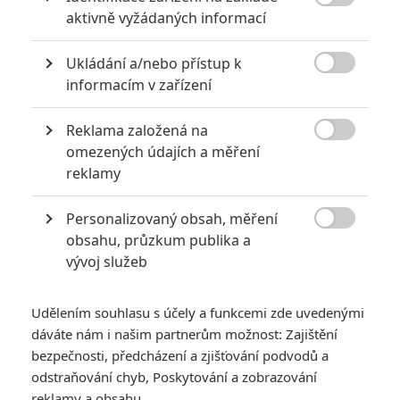

aktivně vyžádaných informací
KOMENTÁŘE
0
Ukládání a/nebo přístup k

informacím v zařízení
Vstoupit do diskuze
Reklama založená na

SOUVISEJÍCÍ ČLÁNKY
omezených údajích a měření
reklamy
Pán prstenů: Hon na
Personalizovaný obsah, měření
Gluma obsadil Kate
Winslet a vyhlédl si

obsahu, průzkum publika a
nového Aragorna
vývoj služeb
Udělením souhlasu s účely a funkcemi zde uvedenými
dáváte nám i našim partnerům možnost: Zajištění
Pán prstenů: Peter
Jackson odhalil pravdu o
bezpečnosti, předcházení a zjišťování podvodů a
ještě delším sestřihu
odstraňování chyb, Poskytování a zobrazování
trilogie
reklamy a obsahu