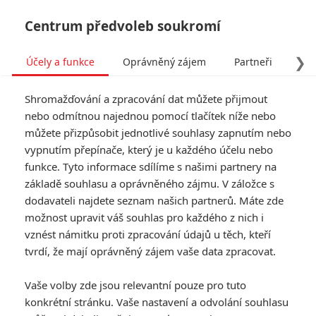
Centrum předvoleb soukromí
❯
Účely a funkce
Oprávněný zájem
Partneři
Pro
Tog
Shromažďování a zpracování dat můžete přijmout
navi
nebo odmítnou najednou pomocí tlačítek níže nebo
můžete přizpůsobit jednotlivé souhlasy zapnutím nebo
Pán prstenů: Příští výlet do
vypnutím přepínače, který je u každého účelu nebo
funkce. Tyto informace sdílíme s našimi partnery na
Středozemě chystá česká
základě souhlasu a oprávněného zájmu. V záložce s
firma
dodavateli najdete seznam našich partnerů. Máte zde
možnost upravit váš souhlas pro každého z nich i
vznést námitku proti zpracování údajů u těch, kteří
Napsal:
Rudmen
, 21.05.2026 13:26
tvrdí, že mají oprávněný zájem vaše data zpracovat.
« Předchozí
Další »
Vaše volby zde jsou relevantní pouze pro tuto
konkrétní stránku. Vaše nastavení a odvolání souhlasu