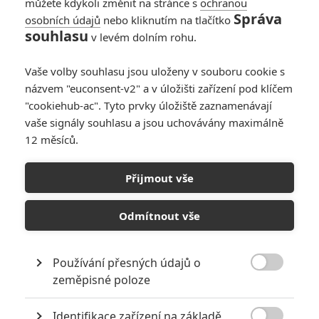
můžete kdykoli změnit na stránce s
ochranou
Správa
osobních údajů
nebo kliknutím na tlačítko
souhlasu
v levém dolním rohu.
Vaše volby souhlasu jsou uloženy v souboru cookie s
názvem "euconsent-v2" a v úložišti zařízení pod klíčem
"cookiehub-ac". Tyto prvky úložiště zaznamenávají
vaše signály souhlasu a jsou uchovávány maximálně
12 měsíců.
Warhorse Studios
Kingdom Come: Deliverance II | Fandíme filmu
Přijmout vše
GALERIE
Odmítnout vše
Používání přesných údajů o

zeměpisné poloze
Identifikace zařízení na základě