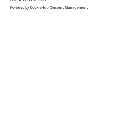
Powered by
CookieHub Consent Management
Kingdom Come:
Deliverance: Na motiv
úspěšné české videohry
vznikne film či seriál
RECENZE FILMŮ
10
Recenze: Zcela výjimečná Gerta
Schnirch nebarví hnus českých dějin
narůžovo
5
Recenze: Záhada strašidelného
zámku úroveň štědrovečerních
pohádek nepozvedla