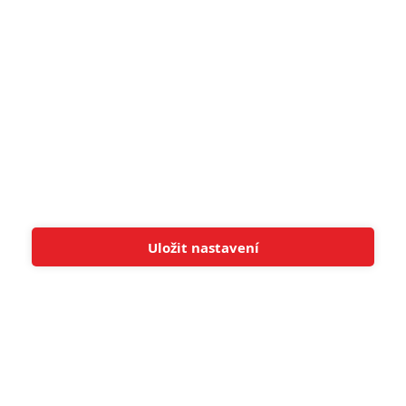
8
6
Recenze: Godzilla x Kong: Nové
impérium
8
Recenze: Opičí muž
POSLEDNÍ KOMENTOVANÉ
Uložit nastavení
Tato stránka používá soubory cookies.
Více informací
Rozumím
3
ČLÁNEK | 01.08.2026 16:40
Marvel nečekaně zrušil již schválené pokračování
433
FILM | 01.08.2026 07:11
拆彈專家
1
ČLÁNEK | 30.07.2026 20:14