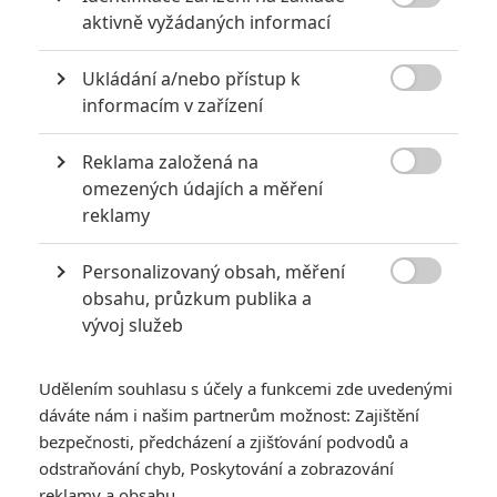

aktivně vyžádaných informací
Ukládání a/nebo přístup k

informacím v zařízení
Reklama založená na
Sony

omezených údajích a měření
Zobrazit další 2 obrázky
reklamy
Personalizovaný obsah, měření
Filmová adaptace legendární herní série začala natáčení

obsahu, průzkum publika a
a ukázala první pohled na podobu snímku.
vývoj služeb
Natáčení filmové adaptace na motivy slavné videoherní série
The Legend of Zelda
je v plném proudu. Potvrzují to první
Udělením souhlasu s účely a funkcemi zde uvedenými
fotografie, které odhalují hlavní postavy - princeznu Zeldu a
dáváte nám i našim partnerům možnost: Zajištění
odvážného šermíře Linka, zachycené v malebném přírodním
bezpečnosti, předcházení a zjišťování podvodů a
odstraňování chyb, Poskytování a zobrazování
prostředí, které evokuje kouzelnou atmosféru země Hyrule.
reklamy a obsahu