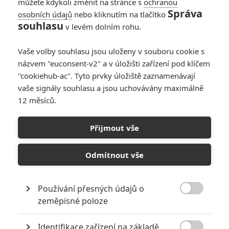
můžete kdykoli změnit na stránce s
ochranou
Správa
osobních údajů
nebo kliknutím na tlačítko
souhlasu
v levém dolním rohu.
Vaše volby souhlasu jsou uloženy v souboru cookie s
názvem "euconsent-v2" a v úložišti zařízení pod klíčem
"cookiehub-ac". Tyto prvky úložiště zaznamenávají
vaše signály souhlasu a jsou uchovávány maximálně
12 měsíců.
The Legend of Zelda: Nová
epická fantasy ukázala
Přijmout vše
první fotky
Odmítnout vše
Napsal:
Michal Janoušek - (Rudmen)
, 21.11.2025 12:00
Používání přesných údajů o

zeměpisné poloze
Identifikace zařízení na základě