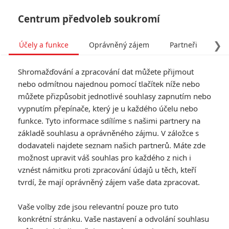
Centrum předvoleb soukromí
❯
Účely a funkce
Oprávněný zájem
Partneři
Pro
Tog
Shromažďování a zpracování dat můžete přijmout
navi
nebo odmítnou najednou pomocí tlačítek níže nebo
můžete přizpůsobit jednotlivé souhlasy zapnutím nebo
vypnutím přepínače, který je u každého účelu nebo
funkce. Tyto informace sdílíme s našimi partnery na
základě souhlasu a oprávněného zájmu. V záložce s
dodavateli najdete seznam našich partnerů. Máte zde
možnost upravit váš souhlas pro každého z nich i
vznést námitku proti zpracování údajů u těch, kteří
tvrdí, že mají oprávněný zájem vaše data zpracovat.
Vaše volby zde jsou relevantní pouze pro tuto
konkrétní stránku. Vaše nastavení a odvolání souhlasu