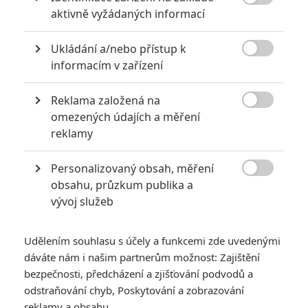

aktivně vyžádaných informací
Ukládání a/nebo přístup k

informacím v zařízení
Reklama založená na
Warner Bros.

omezených údajích a měření
Zobrazit další 1 obrázek
reklamy
Personalizovaný obsah, měření
Dwayne Johsnon se zasadil o návrat Henryho Cavilla a

obsahu, průzkum publika a
„Muž z oceli 2“ se chystá.
vývoj služeb
Nedávno jsme se
dozvěděli
, že se
Henry Cavill
vrací jako
Superman
a teď nás magazín
The Hollywood Reporter
Udělením souhlasu s účely a funkcemi zde uvedenými
informuje, že studio začalo připravovat jeho
další
dáváte nám i našim partnerům možnost: Zajištění
samostatný film
. Ten by více či méně pokračoval v tom, co
bezpečnosti, předcházení a zjišťování podvodů a
odstraňování chyb, Poskytování a zobrazování
se nastartovalo před lety v
Muži z oceli
.
reklamy a obsahu