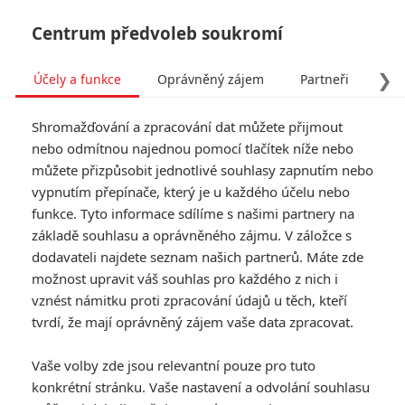
Centrum předvoleb soukromí
❯
Účely a funkce
Oprávněný zájem
Partneři
Pro
Tog
Shromažďování a zpracování dat můžete přijmout
navi
nebo odmítnou najednou pomocí tlačítek níže nebo
můžete přizpůsobit jednotlivé souhlasy zapnutím nebo
vypnutím přepínače, který je u každého účelu nebo
funkce. Tyto informace sdílíme s našimi partnery na
základě souhlasu a oprávněného zájmu. V záložce s
dodavateli najdete seznam našich partnerů. Máte zde
možnost upravit váš souhlas pro každého z nich i
vznést námitku proti zpracování údajů u těch, kteří
tvrdí, že mají oprávněný zájem vaše data zpracovat.
Vaše volby zde jsou relevantní pouze pro tuto
konkrétní stránku. Vaše nastavení a odvolání souhlasu