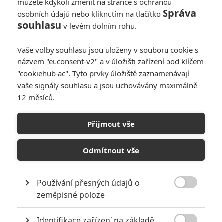
můžete kdykoli změnit na stránce s
ochranou
Správa
osobních údajů
nebo kliknutím na tlačítko
souhlasu
v levém dolním rohu.
Vaše volby souhlasu jsou uloženy v souboru cookie s
názvem "euconsent-v2" a v úložišti zařízení pod klíčem
"cookiehub-ac". Tyto prvky úložiště zaznamenávají
vaše signály souhlasu a jsou uchovávány maximálně
12 měsíců.
Superman: Nový
samostatný film je v
Přijmout vše
přípravě
Odmítnout vše
Napsal:
Petr Slavík - (Anarvin)
, 18.10.2022 06:00
Používání přesných údajů o

zeměpisné poloze
Identifikace zařízení na základě