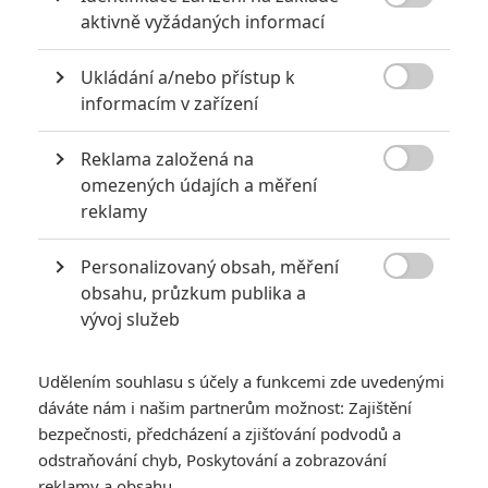

aktivně vyžádaných informací
Ukládání a/nebo přístup k

informacím v zařízení
Reklama založená na
Lionsgate

omezených údajích a měření
Zobrazit další 3 obrázky
reklamy
Personalizovaný obsah, měření
Svět zabijáků se nadále rozrůstá a milovnice psů z

obsahu, průzkum publika a
Casablanky nechce chybět.
vývoj služeb
Keanu Reeves už stihl natočit čtyři filmy s
Johnem Wickem
,
kdy ten čtvrtý uvidíme příští rok. Vedle toho vzniká
seriál
o
Udělením souhlasu s účely a funkcemi zde uvedenými
minulosti Winstona, známého šéfa zabijáckého hotelu
dáváte nám i našim partnerům možnost: Zajištění
Continental a
spin-off
Ballerina
, kde blíže nahlédneme do
bezpečnosti, předcházení a zjišťování podvodů a
odstraňování chyb, Poskytování a zobrazování
světa baletek trénovaných k vraždění. Tím ale spin-offy
reklamy a obsahu