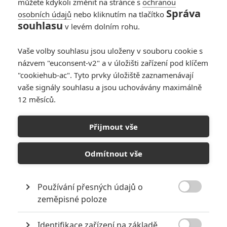
můžete kdykoli změnit na stránce s
ochranou
Správa
osobních údajů
nebo kliknutím na tlačítko
souhlasu
v levém dolním rohu.
Vaše volby souhlasu jsou uloženy v souboru cookie s
názvem "euconsent-v2" a v úložišti zařízení pod klíčem
"cookiehub-ac". Tyto prvky úložiště zaznamenávají
vaše signály souhlasu a jsou uchovávány maximálně
12 měsíců.
John Wick: Sofie v podání
Halle Berry může dostat
Přijmout vše
vlastní film
Odmítnout vše
Napsal:
Petr Slavík - (Anarvin)
, 02.02.2022 21:20
Používání přesných údajů o

zeměpisné poloze
Identifikace zařízení na základě