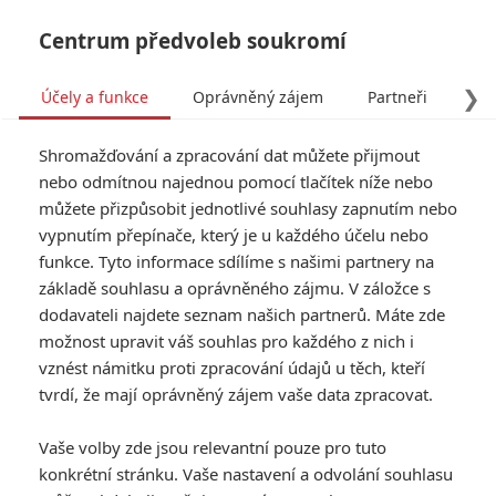
Centrum předvoleb soukromí
❯
Účely a funkce
Oprávněný zájem
Partneři
Pro
Tog
Shromažďování a zpracování dat můžete přijmout
navi
nebo odmítnou najednou pomocí tlačítek níže nebo
můžete přizpůsobit jednotlivé souhlasy zapnutím nebo
vypnutím přepínače, který je u každého účelu nebo
funkce. Tyto informace sdílíme s našimi partnery na
základě souhlasu a oprávněného zájmu. V záložce s
dodavateli najdete seznam našich partnerů. Máte zde
možnost upravit váš souhlas pro každého z nich i
vznést námitku proti zpracování údajů u těch, kteří
tvrdí, že mají oprávněný zájem vaše data zpracovat.
Vaše volby zde jsou relevantní pouze pro tuto
konkrétní stránku. Vaše nastavení a odvolání souhlasu