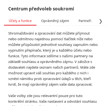
Centrum předvoleb soukromí
❯
Účely a funkce
Oprávněný zájem
Partneři
Pro
Tog
Shromažďování a zpracování dat můžete přijmout
navi
nebo odmítnou najednou pomocí tlačítek níže nebo
můžete přizpůsobit jednotlivé souhlasy zapnutím nebo
John Wick: Sofie v podání
vypnutím přepínače, který je u každého účelu nebo
funkce. Tyto informace sdílíme s našimi partnery na
Halle Berry může dostat
základě souhlasu a oprávněného zájmu. V záložce s
vlastní film
dodavateli najdete seznam našich partnerů. Máte zde
možnost upravit váš souhlas pro každého z nich i
vznést námitku proti zpracování údajů u těch, kteří
Napsal:
Petr Slavík - (Anarvin)
, 02.02.2022 21:20
tvrdí, že mají oprávněný zájem vaše data zpracovat.
KOMENTÁŘE
0
Vaše volby zde jsou relevantní pouze pro tuto
konkrétní stránku. Vaše nastavení a odvolání souhlasu