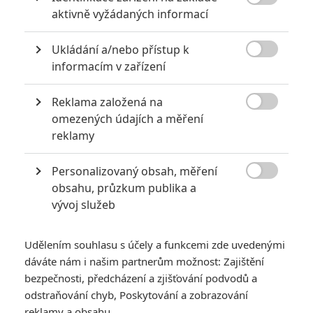

aktivně vyžádaných informací
6
Recenze: Godzilla x Kong: Nové
impérium
Ukládání a/nebo přístup k

informacím v zařízení
8
Recenze: Opičí muž
Reklama založená na

omezených údajích a měření
reklamy
POSLEDNÍ KOMENTOVANÉ
Personalizovaný obsah, měření

obsahu, průzkum publika a
3
ČLÁNEK | 01.08.2026 16:40
vývoj služeb
Marvel nečekaně zrušil již schválené pokračování
433
FILM | 01.08.2026 07:11
Udělením souhlasu s účely a funkcemi zde uvedenými
拆彈專家
dáváte nám i našim partnerům možnost: Zajištění
1
bezpečnosti, předcházení a zjišťování podvodů a
ČLÁNEK | 30.07.2026 20:14
Děti krve a kostí: Regulérní trailer představuje akční fantasy
odstraňování chyb, Poskytování a zobrazování
dobrodružství s vůní Afriky
reklamy a obsahu