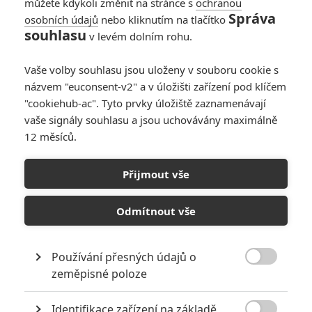
můžete kdykoli změnit na stránce s
ochranou
Správa
osobních údajů
nebo kliknutím na tlačítko
souhlasu
v levém dolním rohu.
PŘIDAT NOVÝ KOMENTÁŘ
Vaše volby souhlasu jsou uloženy v souboru cookie s
názvem "euconsent-v2" a v úložišti zařízení pod klíčem
Pro psaní komentářů, se přihlašte.
"cookiehub-ac". Tyto prvky úložiště zaznamenávají
vaše signály souhlasu a jsou uchovávány maximálně
RECENZE FILMŮ
12 měsíců.
10
Recenze: Zcela výjimečná Gerta
Přijmout vše
Schnirch nebarví hnus českých dějin
narůžovo
Odmítnout vše
5
Recenze: Záhada strašidelného
zámku úroveň štědrovečerních
pohádek nepozvedla
Používání přesných údajů o

zeměpisné poloze
8
Recenze: Občanská válka
Identifikace zařízení na základě